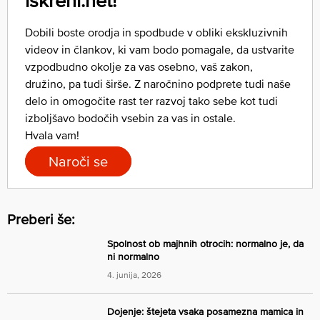
iskreni.net!
Dobili boste orodja in spodbude v obliki ekskluzivnih
videov in člankov, ki vam bodo pomagale, da ustvarite
vzpodbudno okolje za vas osebno, vaš zakon,
družino, pa tudi širše. Z naročnino podprete tudi naše
delo in omogočite rast ter razvoj tako sebe kot tudi
izboljšavo bodočih vsebin za vas in ostale.
Hvala vam!
Naroči se
Preberi še:
Spolnost ob majhnih otrocih: normalno je, da
ni normalno
4. junija, 2026
Dojenje: štejeta vsaka posamezna mamica in