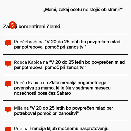
„Mami, zakaj očetu ne stojiš ob strani?“
Zadnji komentirani članki
Rdečebradi
na
“V 20 do 25 letih bo povprečen mlad
par potreboval pomoč pri zanositvi”
Rdeča Kapica
na
“V 20 do 25 letih bo povprečen mlad
par potreboval pomoč pri zanositvi”
Rdeča Kapica
na
Zlata medalja nogometnega
prvenstva za mamo, ki je šla v sedmem mesecu
nosečnosti bosa čez Saharo
Mila
na
“V 20 do 25 letih bo povprečen mlad par
potreboval pomoč pri zanositvi”
Rde
na
Francija kljub močnemu nasprotovanju