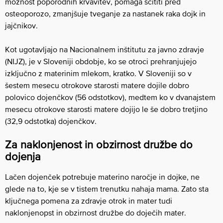
možnost poporodnih krvavitev, pomaga ščititi pred
osteoporozo, zmanjšuje tveganje za nastanek raka dojk in
jajčnikov.
Kot ugotavljajo na Nacionalnem inštitutu za javno zdravje
(NIJZ), je v Sloveniji obdobje, ko se otroci prehranjujejo
izključno z materinim mlekom, kratko. V Sloveniji so v
šestem mesecu otrokove starosti matere dojile dobro
polovico dojenčkov (56 odstotkov), medtem ko v dvanajstem
mesecu otrokove starosti matere dojijo le še dobro tretjino
(32,9 odstotka) dojenčkov.
Za naklonjenost in obzirnost družbe do
dojenja
Lačen dojenček potrebuje materino naročje in dojke, ne
glede na to, kje se v tistem trenutku nahaja mama. Zato sta
ključnega pomena za zdravje otrok in mater tudi
naklonjenopst in obzirnost družbe do doječih mater.