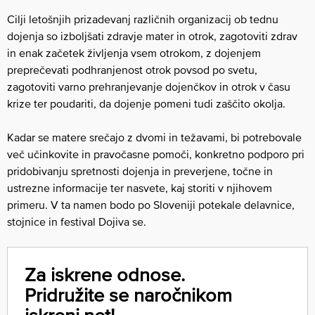
Cilji letošnjih prizadevanj različnih organizacij ob tednu
dojenja so izboljšati zdravje mater in otrok, zagotoviti zdrav
in enak začetek življenja vsem otrokom, z dojenjem
preprečevati podhranjenost otrok povsod po svetu,
zagotoviti varno prehranjevanje dojenčkov in otrok v času
krize ter poudariti, da dojenje pomeni tudi zaščito okolja.
Kadar se matere srečajo z dvomi in težavami, bi potrebovale
več učinkovite in pravočasne pomoči, konkretno podporo pri
pridobivanju spretnosti dojenja in preverjene, točne in
ustrezne informacije ter nasvete, kaj storiti v njihovem
primeru. V ta namen bodo po Sloveniji potekale delavnice,
stojnice in festival Dojiva se.
Za iskrene odnose.
Pridružite se naročnikom