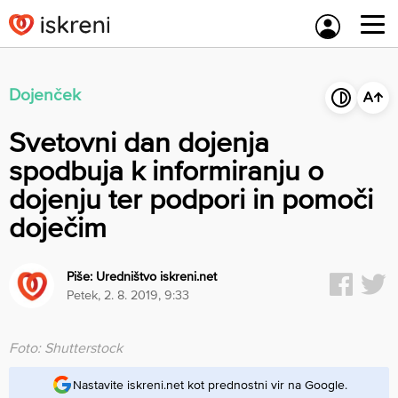
Skip
to
content
Dojenček
Svetovni dan dojenja
spodbuja k informiranju o
dojenju ter podpori in pomoči
doječim
Piše:
Uredništvo iskreni.net
petek, 2. 8. 2019, 9:33
Foto: Shutterstock
Nastavite iskreni.net kot prednostni vir na Google.