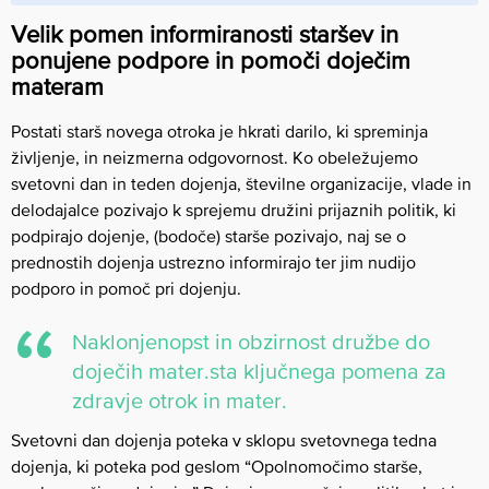
Velik pomen informiranosti staršev in
ponujene podpore in pomoči doječim
materam
Postati starš novega otroka je hkrati darilo, ki spreminja
življenje, in neizmerna odgovornost. Ko obeležujemo
svetovni dan in teden dojenja, številne organizacije, vlade in
delodajalce pozivajo k sprejemu družini prijaznih politik, ki
podpirajo dojenje, (bodoče) starše pozivajo, naj se o
prednostih dojenja ustrezno informirajo ter jim nudijo
podporo in pomoč pri dojenju.
Naklonjenopst in obzirnost družbe do
doječih mater.sta ključnega pomena za
zdravje otrok in mater.
Svetovni dan dojenja poteka v sklopu svetovnega tedna
dojenja, ki poteka pod geslom “Opolnomočimo starše,