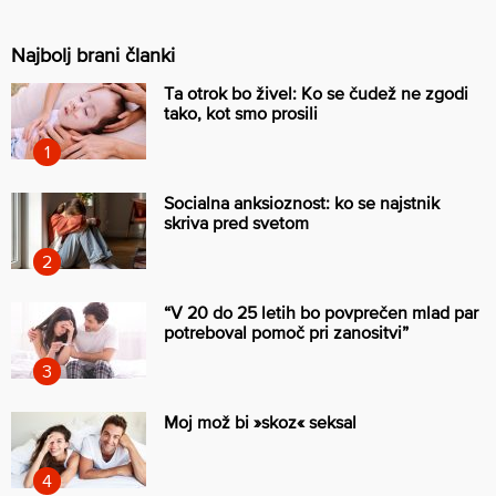
Najbolj brani članki
Ta otrok bo živel: Ko se čudež ne zgodi
tako, kot smo prosili
Socialna anksioznost: ko se najstnik
skriva pred svetom
“V 20 do 25 letih bo povprečen mlad par
potreboval pomoč pri zanositvi”
Moj mož bi »skoz« seksal