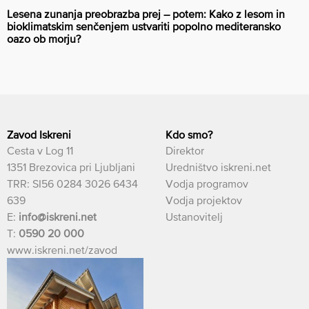
Lesena zunanja preobrazba prej – potem: Kako z lesom in
bioklimatskim senčenjem ustvariti popolno mediteransko
oazo ob morju?
Zavod Iskreni
Kdo smo?
Cesta v Log 11
Direktor
1351 Brezovica pri Ljubljani
Uredništvo iskreni.net
TRR: SI56 0284 3026 6434
Vodja programov
639
Vodja projektov
E:
info@iskreni.net
Ustanovitelj
T:
0590 20 000
www.iskreni.net/zavod