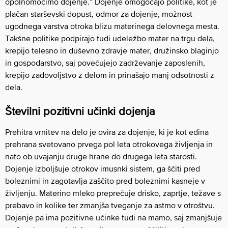
opolnomočimo dojenje.” Dojenje omogočajo politike, kot je
plačan starševski dopust, odmor za dojenje, možnost
ugodnega varstva otroka blizu materinega delovnega mesta.
Takšne politike podpirajo tudi udeležbo mater na trgu dela,
krepijo telesno in duševno zdravje mater, družinsko blaginjo
in gospodarstvo, saj povečujejo zadrževanje zaposlenih,
krepijo zadovoljstvo z delom in prinašajo manj odsotnosti z
dela.
Številni pozitivni učinki dojenja
Prehitra vrnitev na delo je ovira za dojenje, ki je kot edina
prehrana svetovano prvega pol leta otrokovega življenja in
nato ob uvajanju druge hrane do drugega leta starosti.
Dojenje izboljšuje otrokov imusnki sistem, ga ščiti pred
boleznimi in zagotavlja zaščito pred boleznimi kasneje v
življenju. Materino mleko preprečuje drisko, zaprtje, težave s
prebavo in kolike ter zmanjša tveganje za astmo v otroštvu.
Dojenje pa ima pozitivne učinke tudi na mamo, saj zmanjšuje