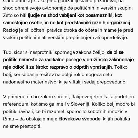
Gandolfini si je tako pri organizaciji stalno prizadeval, da
shod ohrani svojo avtonomijo do političnih in verskih skupin.
Zato so bili
ljudje na shod vabljeni kot posamezniki, kot
samostojne osebe, in ne kot predstavniki raznih organizacij
.
Razlog je bil očiten: pravica otroka do očeta in mame je pred
vsakim političnim ali verskim prepričanjem ali opredelivijo.
Tudi sicer si nasprotniki spornega zakona želijo,
da bi se
politiki namesto za radikalne posege v družinsko zakonodajo
raje odločili za široko razpravo o odprtih vprašanjih
. Toliko
bolj, ker sedanja rešitev na dolgi rok omogoča celo
nadomestno materinstvo, ki je v Italiji sedaj prepovedano.
V primeru, da bo zakon sprejet, Italijo verjetno čaka podoben
referendum, kot smo ga imeli v Sloveniji. Koliko bolj modro bi
politiki ravnali, če bi razumeli sporočilo sobotnih množic v
Rimu – da
obstajajo meje človekove svobode
, ki jih politika
ne sme prestopiti.