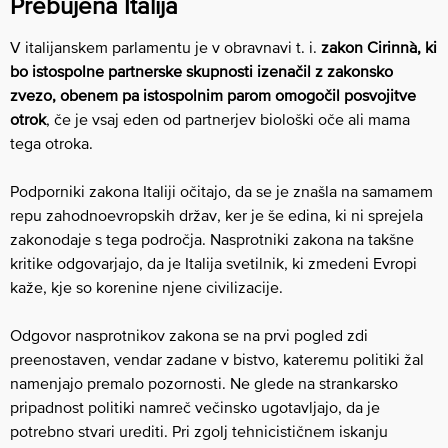
Prebujena Italija
V italijanskem parlamentu je v obravnavi t. i.
zakon Cirinnà, ki
bo istospolne partnerske skupnosti izenačil z zakonsko
zvezo, obenem pa istospolnim parom omogočil posvojitve
otrok
, če je vsaj eden od partnerjev biološki oče ali mama
tega otroka.
Podporniki zakona Italiji očitajo, da se je znašla na samamem
repu zahodnoevropskih držav, ker je še edina, ki ni sprejela
zakonodaje s tega področja. Nasprotniki zakona na takšne
kritike odgovarjajo, da je Italija svetilnik, ki zmedeni Evropi
kaže, kje so korenine njene civilizacije.
Odgovor nasprotnikov zakona se na prvi pogled zdi
preenostaven, vendar zadane v bistvo, kateremu politiki žal
namenjajo premalo pozornosti. Ne glede na strankarsko
pripadnost politiki namreč večinsko ugotavljajo, da je
potrebno stvari urediti. Pri zgolj tehnicističnem iskanju