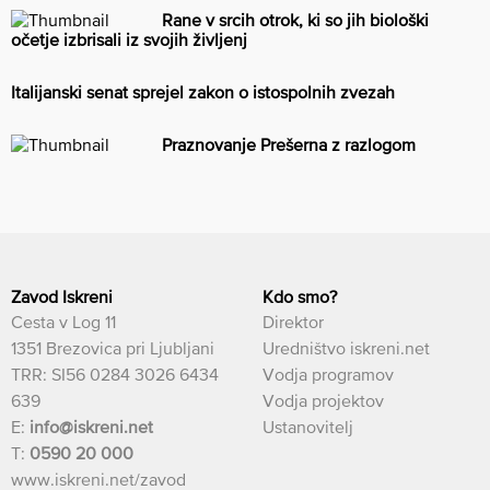
Rane v srcih otrok, ki so jih biološki
očetje izbrisali iz svojih življenj
Italijanski senat sprejel zakon o istospolnih zvezah
Praznovanje Prešerna z razlogom
Zavod Iskreni
Kdo smo?
Cesta v Log 11
Direktor
1351 Brezovica pri Ljubljani
Uredništvo iskreni.net
TRR: SI56 0284 3026 6434
Vodja programov
639
Vodja projektov
E:
info@iskreni.net
Ustanovitelj
T:
0590 20 000
www.iskreni.net/zavod