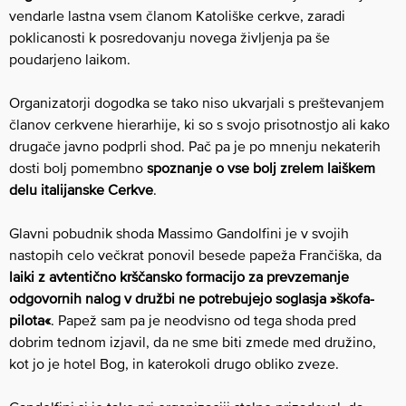
vendarle lastna vsem članom Katoliške cerkve, zaradi
poklicanosti k posredovanju novega življenja pa še
poudarjeno laikom.
Organizatorji dogodka se tako niso ukvarjali s preštevanjem
članov cerkvene hierarhije, ki so s svojo prisotnostjo ali kako
drugače javno podprli shod. Pač pa je po mnenju nekaterih
dosti bolj pomembno
spoznanje o vse bolj zrelem laiškem
delu italijanske Cerkve
.
Glavni pobudnik shoda Massimo Gandolfini je v svojih
nastopih celo večkrat ponovil besede papeža Frančiška, da
laiki z avtentično krščansko formacijo za prevzemanje
odgovornih nalog v družbi ne potrebujejo soglasja »škofa-
pilota«
. Papež sam pa je neodvisno od tega shoda pred
dobrim tednom izjavil, da ne sme biti zmede med družino,
kot jo je hotel Bog, in katerokoli drugo obliko zveze.