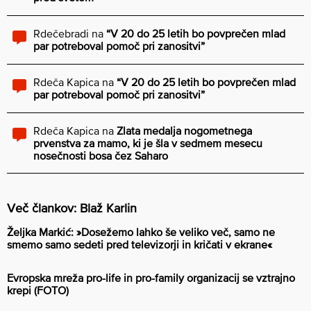
Rdečebradi
na
“V 20 do 25 letih bo povprečen mlad
par potreboval pomoč pri zanositvi”
Rdeča Kapica
na
“V 20 do 25 letih bo povprečen mlad
par potreboval pomoč pri zanositvi”
Rdeča Kapica
na
Zlata medalja nogometnega
prvenstva za mamo, ki je šla v sedmem mesecu
nosečnosti bosa čez Saharo
Več člankov: Blaž Karlin
Željka Markić: »Dosežemo lahko še veliko več, samo ne
smemo samo sedeti pred televizorji in kričati v ekrane«
Evropska mreža pro-life in pro-family organizacij se vztrajno
krepi (FOTO)