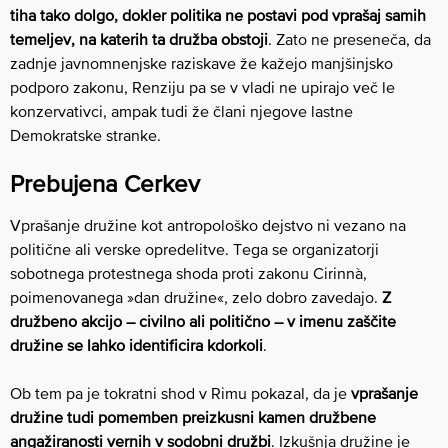
tiha tako dolgo, dokler politika ne postavi pod vprašaj samih
temeljev, na katerih ta družba obstoji
. Zato ne preseneča, da
zadnje javnomnenjske raziskave že kažejo manjšinjsko
podporo zakonu, Renziju pa se v vladi ne upirajo več le
konzervativci, ampak tudi že člani njegove lastne
Demokratske stranke.
Prebujena Cerkev
Vprašanje družine kot antropološko dejstvo ni vezano na
politične ali verske opredelitve. Tega se organizatorji
sobotnega protestnega shoda proti zakonu Cirinnà,
poimenovanega »dan družine«, zelo dobro zavedajo.
Z
družbeno akcijo – civilno ali politično – v imenu zaščite
družine se lahko identificira kdorkoli
.
Ob tem pa je tokratni shod v Rimu pokazal, da je
vprašanje
družine tudi pomemben preizkusni kamen družbene
angažiranosti vernih v sodobni družbi
. Izkušnja družine je