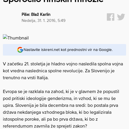
Piše:
Blaž Karlin
nedelja, 31. 1. 2016, 5:49
Nastavite iskreni.net kot prednostni vir na Google.
V začetku 21. stoletja je hladno vojno nasledila spolna vojna
kot vredna naslednica spolne revolucije. Za Slovenijo je
trenutno na vrsti Italija.
Evropa se je razklala na zahod, ki je v glavnem že popustil
pod pritiski ideologije genderizma, in vzhod, ki se mu še
upira. Slovenija je bila decembra na sredi: bo postala prva
država nekdanjega vzhodnega bloka, ki bo legalizirala
istospolne poroke, ali pa bo prva država, ki bo z
referendumom zavrnila že sprejeti zakon?