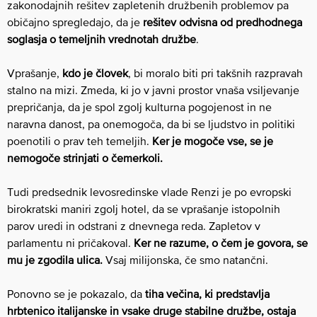
zakonodajnih rešitev zapletenih družbenih problemov pa
običajno spregledajo, da je
rešitev odvisna od predhodnega
soglasja o temeljnih vrednotah družbe
.
Vprašanje,
kdo je človek
, bi moralo biti pri takšnih razpravah
stalno na mizi. Zmeda, ki jo v javni prostor vnaša vsiljevanje
prepričanja, da je spol zgolj kulturna pogojenost in ne
naravna danost, pa onemogoča, da bi se ljudstvo in politiki
poenotili o prav teh temeljih.
Ker je mogoče vse, se je
nemogoče strinjati o čemerkoli.
Tudi predsednik levosredinske vlade Renzi je po evropski
birokratski maniri zgolj hotel, da se vprašanje istopolnih
parov uredi in odstrani z dnevnega reda. Zapletov v
parlamentu ni pričakoval.
Ker ne razume, o čem je govora, se
mu je zgodila ulica.
Vsaj milijonska, če smo natančni.
Ponovno se je pokazalo, da
tiha večina, ki predstavlja
hrbtenico italijanske in vsake druge stabilne družbe, ostaja