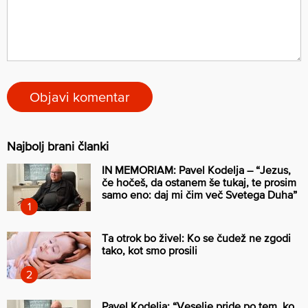
Najbolj brani članki
IN MEMORIAM: Pavel Kodelja – “Jezus,
če hočeš, da ostanem še tukaj, te prosim
samo eno: daj mi čim več Svetega Duha”
Ta otrok bo živel: Ko se čudež ne zgodi
tako, kot smo prosili
Pavel Kodelja: “Veselje pride po tem, ko