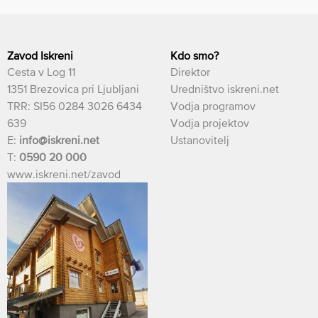
Zavod Iskreni
Kdo smo?
Cesta v Log 11
Direktor
1351 Brezovica pri Ljubljani
Uredništvo iskreni.net
TRR: SI56 0284 3026 6434
Vodja programov
639
Vodja projektov
E:
info@iskreni.net
Ustanovitelj
T:
0590 20 000
www.iskreni.net/zavod