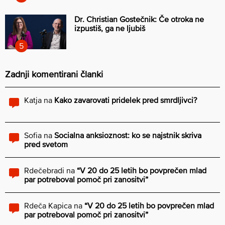
Dr. Christian Gostečnik: Če otroka ne
izpustiš, ga ne ljubiš
Zadnji komentirani članki
Katja
na
Kako zavarovati pridelek pred smrdljivci?
Sofia
na
Socialna anksioznost: ko se najstnik skriva
pred svetom
Rdečebradi
na
“V 20 do 25 letih bo povprečen mlad
par potreboval pomoč pri zanositvi”
Rdeča Kapica
na
“V 20 do 25 letih bo povprečen mlad
par potreboval pomoč pri zanositvi”