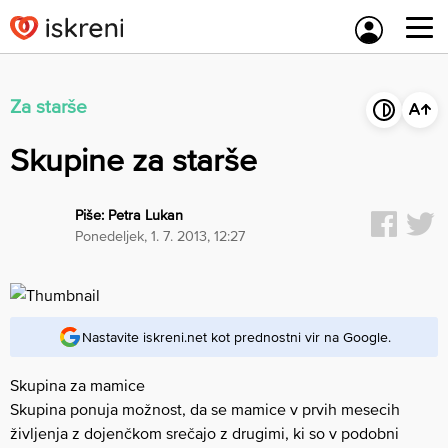
Skip
to
content
Za starše
Skupine za starše
Piše:
Petra Lukan
ponedeljek, 1. 7. 2013, 12:27
Nastavite iskreni.net kot prednostni vir na Google.
Skupina za mamice
Skupina ponuja možnost, da se mamice v prvih mesecih
življenja z dojenčkom srečajo z drugimi, ki so v podobni