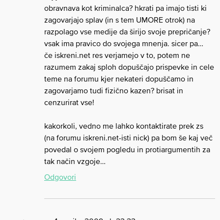
obravnava kot kriminalca? hkrati pa imajo tisti ki
zagovarjajo splav (in s tem UMORE otrok) na
razpolago vse medije da širijo svoje prepričanje?
vsak ima pravico do svojega mnenja. sicer pa…
če iskreni.net res verjamejo v to, potem ne
razumem zakaj sploh dopuščajo prispevke in cele
teme na forumu kjer nekateri dopuščamo in
zagovarjamo tudi fizično kazen? brisat in
cenzurirat vse!
kakorkoli, vedno me lahko kontaktirate prek zs
(na forumu iskreni.net-isti nick) pa bom še kaj več
povedal o svojem pogledu in protiargumentih za
tak način vzgoje…
Odgovori