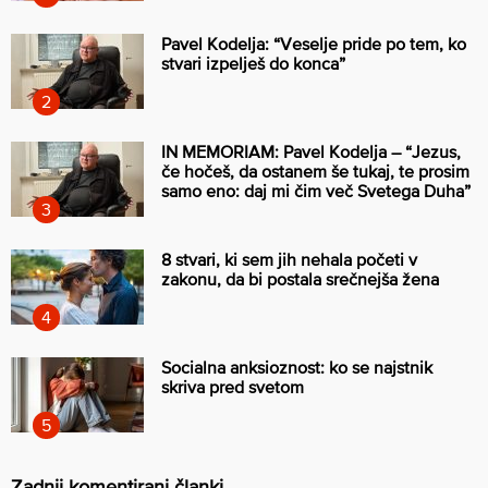
Pavel Kodelja: “Veselje pride po tem, ko
stvari izpelješ do konca”
IN MEMORIAM: Pavel Kodelja – “Jezus,
če hočeš, da ostanem še tukaj, te prosim
samo eno: daj mi čim več Svetega Duha”
8 stvari, ki sem jih nehala početi v
zakonu, da bi postala srečnejša žena
Socialna anksioznost: ko se najstnik
skriva pred svetom
Zadnji komentirani članki