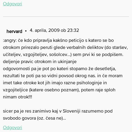
Odgovori
4. aprila, 2009 ob 23:32
hervard
:angry: če kdo pripravlja kakšno peticijo s katero se bo
otrokom prirezalo peruti glede verbalnih deliktov (do staršev,
učiteljev, vzgojiteljev, sošolcev…) sem prvi ki se podpišem.
deljenje pravic otrokom in ukinjanje
odgovornosti pa je pot po kateri stopamo že desetletja,
rezultati te poti pa so vidni povsod okrog nas. in če moram
imet take otroke kot jih imajo razne psihologinje in
vzgojiteljice (katere osebno poznam), potem raje sploh
nimam otrok!!!
sicer pa je res zanimivo kaj v Sloveniji razumemo pod
svobodo govora (oz. česa ne)…
Odgovori