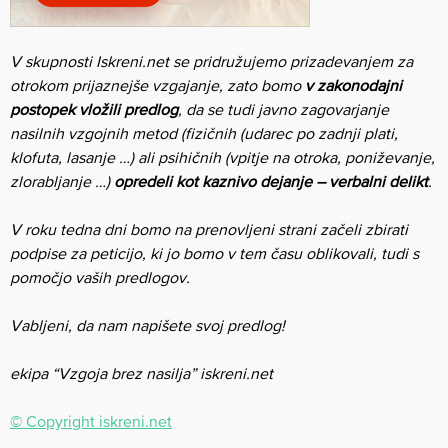
V skupnosti Iskreni.net se pridružujemo prizadevanjem za
otrokom prijaznejše vzgajanje, zato bomo
v zakonodajni
postopek vložili predlog
, da se tudi javno zagovarjanje
nasilnih vzgojnih metod (fizičnih (udarec po zadnji plati,
klofuta, lasanje …) ali psihičnih (vpitje na otroka, poniževanje,
zlorabljanje …)
opredeli kot kaznivo dejanje – verbalni delikt
.
V roku tedna dni bomo na prenovljeni strani začeli zbirati
podpise za peticijo, ki jo bomo v tem času oblikovali, tudi s
pomočjo vaših predlogov.
Vabljeni, da nam napišete svoj predlog!
ekipa “Vzgoja brez nasilja” iskreni.net
© Copyright iskreni.net