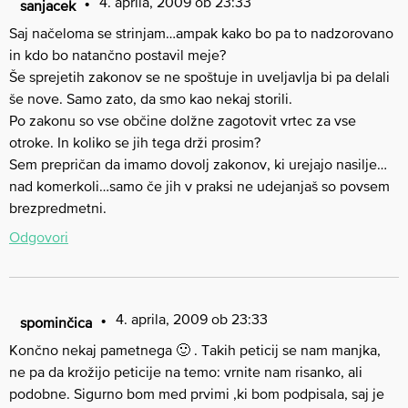
4. aprila, 2009 ob 23:33
sanjacek
Saj načeloma se strinjam…ampak kako bo pa to nadzorovano
in kdo bo natančno postavil meje?
Še sprejetih zakonov se ne spoštuje in uveljavlja bi pa delali
še nove. Samo zato, da smo kao nekaj storili.
Po zakonu so vse občine dolžne zagotovit vrtec za vse
otroke. In koliko se jih tega drži prosim?
Sem prepričan da imamo dovolj zakonov, ki urejajo nasilje…
nad komerkoli…samo če jih v praksi ne udejanjaš so povsem
brezpredmetni.
Odgovori
4. aprila, 2009 ob 23:33
spominčica
Končno nekaj pametnega 🙂 . Takih peticij se nam manjka,
ne pa da krožijo peticije na temo: vrnite nam risanko, ali
podobne. Sigurno bom med prvimi ,ki bom podpisala, saj je