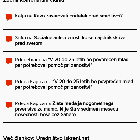
Katja
na
Kako zavarovati pridelek pred smrdljivci?
Sofia
na
Socialna anksioznost: ko se najstnik skriva
pred svetom
Rdečebradi
na
“V 20 do 25 letih bo povprečen mlad
par potreboval pomoč pri zanositvi”
Rdeča Kapica
na
“V 20 do 25 letih bo povprečen mlad
par potreboval pomoč pri zanositvi”
Rdeča Kapica
na
Zlata medalja nogometnega
prvenstva za mamo, ki je šla v sedmem mesecu
nosečnosti bosa čez Saharo
Več člankov: Uredništvo iskreni.net