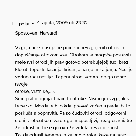
4. aprila, 2009 ob 23:32
polja
Spoštovani Harvard!
Vzgoja brez nasilja ne pomeni nevzgojenih otrok in
dopuščanje otrokom vse. Otrokom je mogoče postaviti
meje (vsi otroci jih prav gotovo potrebujejo!) tudi brez
klofut, tepežk, lasanja, kričanja nanje in žaljenja. Nasilje
vedno rodi nasilje. Tepeni otroci vedno tepejo naprej
(svoje
otroke, vrstnike,…).
Sem psihologinja. Imam tri otroke. Nismo jih vzgajali s
tepežko. Morda je bilo kdaj preveč kričanja (sedaj bi to
poskušala popraviti). Pa so čudoviti otroci, odgovorni,
srčni, z občutkom za druge in spoštljivi, neagresivni. So
že odrasli in bi se gotovo že videla nevzgojenost.
To, da odrasli tepemo in žalimo otroke, kaže na našo