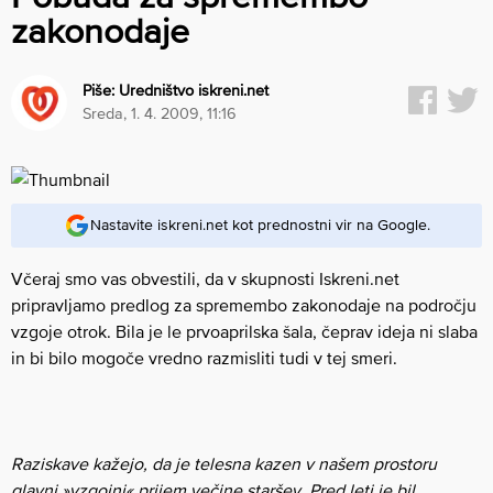
zakonodaje
Piše:
Uredništvo iskreni.net
sreda, 1. 4. 2009, 11:16
Nastavite iskreni.net kot prednostni vir na Google.
Včeraj smo vas obvestili, da v skupnosti Iskreni.net
pripravljamo predlog za spremembo zakonodaje na področju
vzgoje otrok. Bila je le prvoaprilska šala, čeprav ideja ni slaba
in bi bilo mogoče vredno razmisliti tudi v tej smeri.
Raziskave kažejo, da je telesna kazen v našem prostoru
glavni »vzgojni« prijem večine staršev. Pred leti je bil