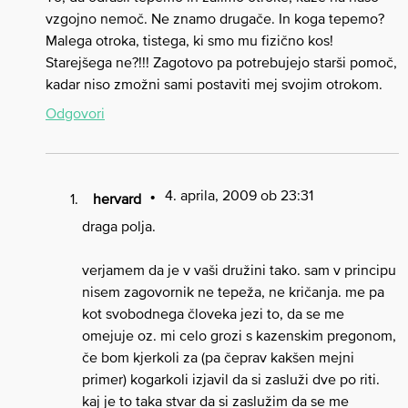
vzgojno nemoč. Ne znamo drugače. In koga tepemo?
Malega otroka, tistega, ki smo mu fizično kos!
Starejšega ne?!!! Zagotovo pa potrebujejo starši pomoč,
kadar niso zmožni sami postaviti mej svojim otrokom.
Odgovori
4. aprila, 2009 ob 23:31
hervard
draga polja.
verjamem da je v vaši družini tako. sam v principu
nisem zagovornik ne tepeža, ne kričanja. me pa
kot svobodnega človeka jezi to, da se me
omejuje oz. mi celo grozi s kazenskim pregonom,
če bom kjerkoli za (pa čeprav kakšen mejni
primer) kogarkoli izjavil da si zasluži dve po riti.
kaj je to taka stvar da si zaslužim da se me