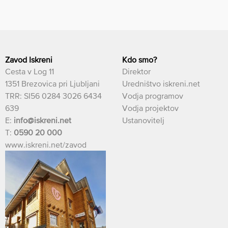
Zavod Iskreni
Kdo smo?
Cesta v Log 11
Direktor
1351 Brezovica pri Ljubljani
Uredništvo iskreni.net
TRR: SI56 0284 3026 6434
Vodja programov
639
Vodja projektov
E:
info@iskreni.net
Ustanovitelj
T:
0590 20 000
www.iskreni.net/zavod