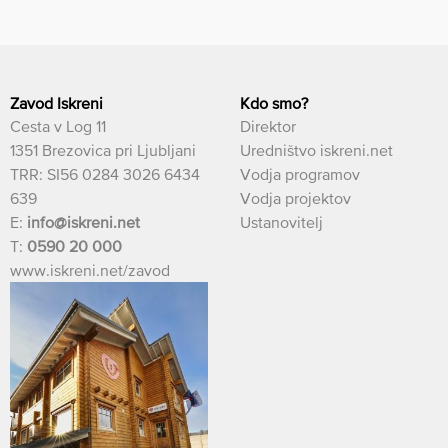
Zavod Iskreni
Kdo smo?
Cesta v Log 11
Direktor
1351 Brezovica pri Ljubljani
Uredništvo iskreni.net
TRR: SI56 0284 3026 6434
Vodja programov
639
Vodja projektov
E:
info@iskreni.net
Ustanovitelj
T:
0590 20 000
www.iskreni.net/zavod