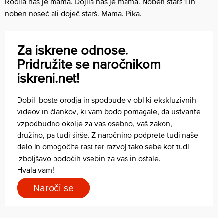
Rodila nas je mama. Dojila nas je mama. Noben starš 1 in
noben noseč ali doječ starš. Mama. Pika.
Za iskrene odnose.
Pridružite se naročnikom
iskreni.net!
Dobili boste orodja in spodbude v obliki ekskluzivnih
videov in člankov, ki vam bodo pomagale, da ustvarite
vzpodbudno okolje za vas osebno, vaš zakon,
družino, pa tudi širše. Z naročnino podprete tudi naše
delo in omogočite rast ter razvoj tako sebe kot tudi
izboljšavo bodočih vsebin za vas in ostale.
Hvala vam!
Naroči se