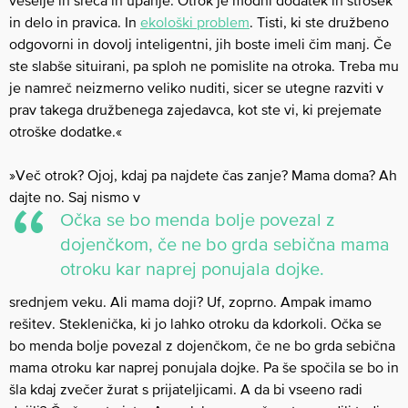
veselje in sreča in upanje. Otrok je modni dodatek in strošek
in delo in pravica. In
ekološki problem
. Tisti, ki ste družbeno
odgovorni in dovolj inteligentni, jih boste imeli čim manj. Če
ste slabše situirani, pa sploh ne pomislite na otroka. Treba mu
je namreč neizmerno veliko nuditi, sicer se utegne razviti v
prav takega družbenega zajedavca, kot ste vi, ki prejemate
otroške dodatke.«
»Več otrok? Ojoj, kdaj pa najdete čas zanje? Mama doma? Ah
dajte no. Saj nismo v
Očka se bo menda bolje povezal z
dojenčkom, če ne bo grda sebična mama
otroku kar naprej ponujala dojke.
srednjem veku. Ali mama doji? Uf, zoprno. Ampak imamo
rešitev. Steklenička, ki jo lahko otroku da kdorkoli. Očka se
bo menda bolje povezal z dojenčkom, če ne bo grda sebična
mama otroku kar naprej ponujala dojke. Pa še spočila se bo in
šla kdaj zvečer žurat s prijateljicami. A da bi vseeno radi