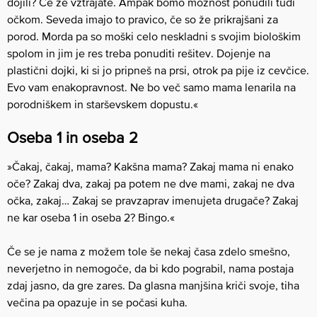
dojili? Če že vztrajate. Ampak bomo možnost ponudili tudi
očkom. Seveda imajo to pravico, če so že prikrajšani za
porod. Morda pa so moški celo neskladni s svojim biološkim
spolom in jim je res treba ponuditi rešitev. Dojenje na
plastični dojki, ki si jo pripneš na prsi, otrok pa pije iz cevčice.
Evo vam enakopravnost. Ne bo več samo mama lenarila na
porodniškem in starševskem dopustu.«
Oseba 1 in oseba 2
»Čakaj, čakaj, mama? Kakšna mama? Zakaj mama ni enako
oče? Zakaj dva, zakaj pa potem ne dve mami, zakaj ne dva
očka, zakaj… Zakaj se pravzaprav imenujeta drugače? Zakaj
ne kar oseba 1 in oseba 2? Bingo.«
Če se je nama z možem tole še nekaj časa zdelo smešno,
neverjetno in nemogoče, da bi kdo pograbil, nama postaja
zdaj jasno, da gre zares. Da glasna manjšina kriči svoje, tiha
večina pa opazuje in se počasi kuha.