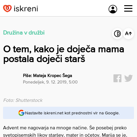
Skip
to
content
Družina v družbi
O tem, kako je doječa mama
postala doječi starš
Piše:
Mateja Kropec Šega
ponedeljek, 9. 12. 2019, 5:00
Foto: Shutterstock
Nastavite iskreni.net kot prednostni vir na Google.
Advent me nagovarja na mnoge načine. Še posebej preko
svetopisemskih likov staršev, mater in očetov. Marija se je,