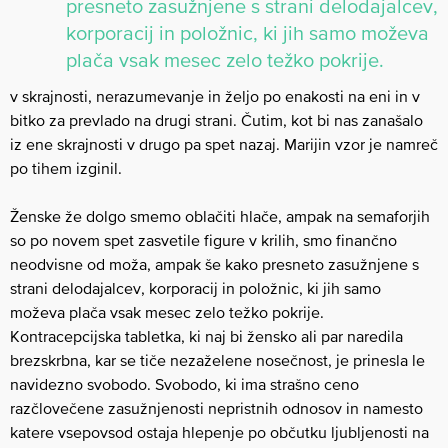
presneto zasužnjene s strani delodajalcev,
korporacij in položnic, ki jih samo moževa
plača vsak mesec zelo težko pokrije.
v skrajnosti, nerazumevanje in željo po enakosti na eni in v
bitko za prevlado na drugi strani. Čutim, kot bi nas zanašalo
iz ene skrajnosti v drugo pa spet nazaj. Marijin vzor je namreč
po tihem izginil.
Ženske že dolgo smemo oblačiti hlače, ampak na semaforjih
so po novem spet zasvetile figure v krilih, smo finančno
neodvisne od moža, ampak še kako presneto zasužnjene s
strani delodajalcev, korporacij in položnic, ki jih samo
moževa plača vsak mesec zelo težko pokrije.
Kontracepcijska tabletka, ki naj bi žensko ali par naredila
brezskrbna, kar se tiče nezaželene nosečnost, je prinesla le
navidezno svobodo. Svobodo, ki ima strašno ceno
razčlovečene zasužnjenosti nepristnih odnosov in namesto
katere vsepovsod ostaja hlepenje po občutku ljubljenosti na