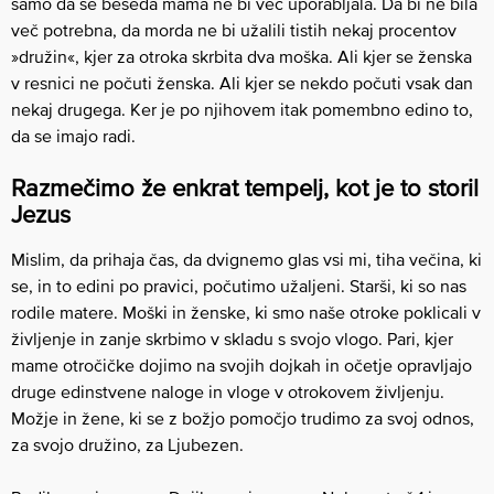
samo da se beseda mama ne bi več uporabljala. Da bi ne bila
več potrebna, da morda ne bi užalili tistih nekaj procentov
»družin«, kjer za otroka skrbita dva moška. Ali kjer se ženska
v resnici ne počuti ženska. Ali kjer se nekdo počuti vsak dan
nekaj drugega. Ker je po njihovem itak pomembno edino to,
da se imajo radi.
Razmečimo že enkrat tempelj, kot je to storil
Jezus
Mislim, da prihaja čas, da dvignemo glas vsi mi, tiha večina, ki
se, in to edini po pravici, počutimo užaljeni. Starši, ki so nas
rodile matere. Moški in ženske, ki smo naše otroke poklicali v
življenje in zanje skrbimo v skladu s svojo vlogo. Pari, kjer
mame otročičke dojimo na svojih dojkah in očetje opravljajo
druge edinstvene naloge in vloge v otrokovem življenju.
Možje in žene, ki se z božjo pomočjo trudimo za svoj odnos,
za svojo družino, za Ljubezen.