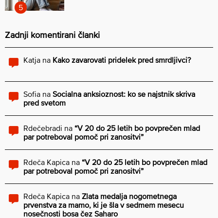
Zadnji komentirani članki
Katja
na
Kako zavarovati pridelek pred smrdljivci?
Sofia
na
Socialna anksioznost: ko se najstnik skriva
pred svetom
Rdečebradi
na
“V 20 do 25 letih bo povprečen mlad
par potreboval pomoč pri zanositvi”
Rdeča Kapica
na
“V 20 do 25 letih bo povprečen mlad
par potreboval pomoč pri zanositvi”
Rdeča Kapica
na
Zlata medalja nogometnega
prvenstva za mamo, ki je šla v sedmem mesecu
nosečnosti bosa čez Saharo