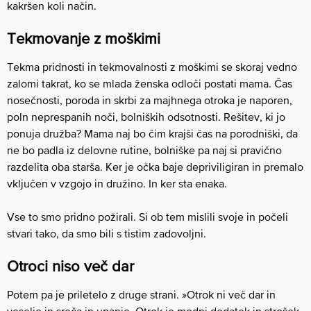
kakršen koli način.
Tekmovanje z moškimi
Tekma pridnosti in tekmovalnosti z moškimi se skoraj vedno
zalomi takrat, ko se mlada ženska odloči postati mama. Čas
nosečnosti, poroda in skrbi za majhnega otroka je naporen,
poln neprespanih noči, bolniških odsotnosti. Rešitev, ki jo
ponuja družba? Mama naj bo čim krajši čas na porodniški, da
ne bo padla iz delovne rutine, bolniške pa naj si pravično
razdelita oba starša. Ker je očka baje depriviligiran in premalo
vključen v vzgojo in družino. In ker sta enaka.
Vse to smo pridno požirali. Si ob tem mislili svoje in počeli
stvari tako, da smo bili s tistim zadovoljni.
Otroci niso več dar
Potem pa je priletelo z druge strani. »Otrok ni več dar in