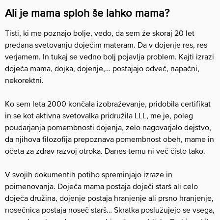
Ali je mama sploh še lahko mama?
Tisti, ki me poznajo bolje, vedo, da sem že skoraj 20 let
predana svetovanju doječim materam. Da v dojenje res, res
verjamem. In tukaj se vedno bolj pojavlja problem. Kajti izrazi
doječa mama, dojka, dojenje,… postajajo odveč, napačni,
nekorektni.
Ko sem leta 2000 končala izobraževanje, pridobila certifikat
in se kot aktivna svetovalka pridružila LLL, me je, poleg
poudarjanja pomembnosti dojenja, zelo nagovarjalo dejstvo,
da njihova filozofija prepoznava pomembnost obeh, mame in
očeta za zdrav razvoj otroka. Danes temu ni več čisto tako.
V svojih dokumentih potiho spreminjajo izraze in
poimenovanja. Doječa mama postaja doječi starš ali celo
doječa družina, dojenje postaja hranjenje ali prsno hranjenje,
nosečnica postaja noseč starš… Skratka poslužujejo se vsega,