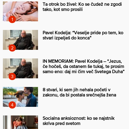
Ta otrok bo živel: Ko se čudež ne zgodi
tako, kot smo prosili
Pavel Kodelja: “Veselje pride po tem, ko
stvari izpelješ do konca”
IN MEMORIAM: Pavel Kodelja – “Jezus,
če hočeš, da ostanem še tukaj, te prosim
samo eno: daj mi čim več Svetega Duha”
8 stvari, ki sem jih nehala početi v
zakonu, da bi postala srečnejša žena
Socialna anksioznost: ko se najstnik
skriva pred svetom