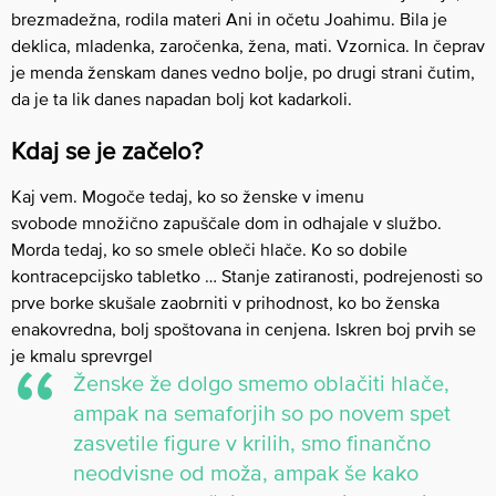
brezmadežna, rodila materi Ani in očetu Joahimu. Bila je
deklica, mladenka, zaročenka, žena, mati. Vzornica. In čeprav
je menda ženskam danes vedno bolje, po drugi strani čutim,
da je ta lik danes napadan bolj kot kadarkoli.
Kdaj se je začelo?
Kaj vem. Mogoče tedaj, ko so ženske v imenu
svobode množično zapuščale dom in odhajale v službo.
Morda tedaj, ko so smele obleči hlače. Ko so dobile
kontracepcijsko tabletko … Stanje zatiranosti, podrejenosti so
prve borke skušale zaobrniti v prihodnost, ko bo ženska
enakovredna, bolj spoštovana in cenjena. Iskren boj prvih se
je kmalu sprevrgel
Ženske že dolgo smemo oblačiti hlače,
ampak na semaforjih so po novem spet
zasvetile figure v krilih, smo finančno
neodvisne od moža, ampak še kako