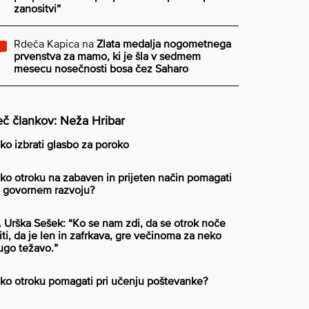
zanositvi”
Rdeča Kapica
na
Zlata medalja nogometnega
prvenstva za mamo, ki je šla v sedmem
mesecu nosečnosti bosa čez Saharo
č člankov: Neža Hribar
ko izbrati glasbo za poroko
ko otroku na zabaven in prijeten način pomagati
i govornem razvoju?
. Urška Sešek: “Ko se nam zdi, da se otrok noče
iti, da je len in zafrkava, gre večinoma za neko
ugo težavo.”
ko otroku pomagati pri učenju poštevanke?