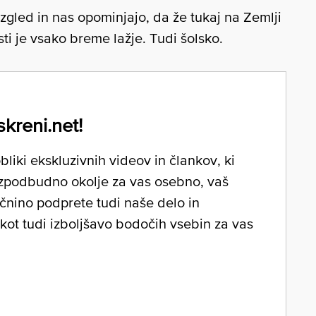
 zgled in nas opominjajo, da že tukaj na Zemlji
i je vsako breme lažje. Tudi šolsko.
skreni.net!
liki ekskluzivnih videov in člankov, ki
zpodbudno okolje za vas osebno, vaš
očnino podprete tudi naše delo in
 kot tudi izboljšavo bodočih vsebin za vas