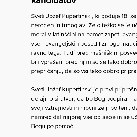
Sveti Jožef Kupertinski, ki goduje 18. s
neroden in trmoglav. Zelo težko se je u
moral v latinščini na pamet zapeti evange
vseh evangeljskih besedil zmogel naučit
ravno tega. Tudi pred mašniškim posveče
bili vprašani pred njim so se tako dobro
prepričanju, da so vsi tako dobro pripra
Sveti Jožef Kupertinski je pravi priprošnji
delajmo si utvar, da bo Bog podpiral na
svoji vztrajnosti in močni želji po tem, da
namreč dal najprej vse od sebe in se uči
Bogu po pomoč.