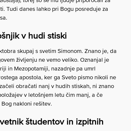
zaostaja)
, torej so se mu ljudje priporočali za
ti. Tudi danes lahko pri Bogu posreduje za
sa.
šnjik v hudi stiski
oktobra skupaj s svetim Simonom. Znano je, da
egovem življenju ne vemo veliko. Oznanjal je
iriji in Mezopotamiji, nazadnje pa umrl
rostega apostola, ker ga Sveto pismo nikoli ne
 začeli obračati nanj v hudih stiskah, ni znano
oložajev v letošnjem letu čim manj, a če
 Bog nakloni rešitev.
vetnik študentov in izpitnih