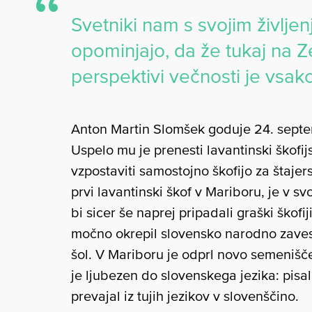
Svetniki nam s svojim življe
opominjajo, da že tukaj na 
perspektivi večnosti je vsak
Anton Martin Slomšek goduje 24. septem
Uspelo mu je prenesti lavantinski škofij
vzpostaviti samostojno škofijo za štaje
prvi lavantinski škof v Mariboru, je v sv
bi sicer še naprej pripadali graški škofi
močno okrepil slovensko narodno zavest
šol. V Mariboru je odprl novo semenišče,
je ljubezen do slovenskega jezika: pisal 
prevajal iz tujih jezikov v slovenščino.