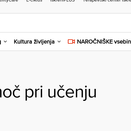
g
Kultura življenja
NAROČNIŠKE vsebi
č pri učenju