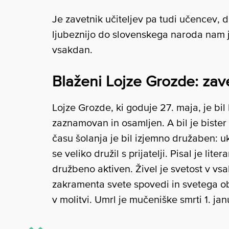
Je zavetnik učiteljev pa tudi učencev, d
ljubeznijo do slovenskega naroda nam je
vsakdan.
Blaženi Lojze Grozde: zav
Lojze Grozde, ki goduje 27. maja, je bi
zaznamovan in osamljen. A bil je bister 
času šolanja je bil izjemno družaben: u
se veliko družil s prijatelji. Pisal je lite
družbeno aktiven. Živel je svetost v vs
zakramenta svete spovedi in svetega obh
v molitvi. Umrl je mučeniške smrti 1. janu