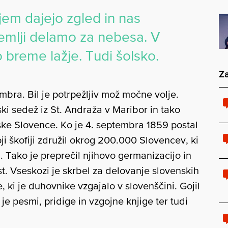
njem dajejo zgled in nas
Zemlji delamo za nebesa. V
o breme lažje. Tudi šolsko.
Za
bra. Bil je potrpežljiv mož močne volje.
ski sedež iz St. Andraža v Maribor in tako
rske Slovence. Ko je 4. septembra 1859 postal
oji škofiji združil okrog 200.000 Slovencev, ki
ji. Tako je preprečil njihovo germanizacijo in
. Vseskozi je skrbel za delovanje slovenskih
 ki je duhovnike vzgajalo v slovenščini. Gojil
je pesmi, pridige in vzgojne knjige ter tudi