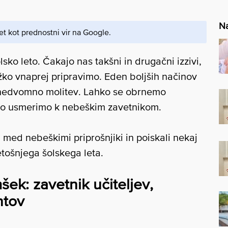
Na
et kot prednostni vir na Google.
sko leto. Čakajo nas takšni in drugačni izzivi,
ežko vnaprej pripravimo. Eden boljših načinov
 nedvomno molitev. Lahko se obrnemo
jo usmerimo k nebeškim zavetnikom.
med nebeškimi priprošnjiki in poiskali nekaj
etošnjega šolskega leta.
ek: zavetnik učiteljev,
ntov