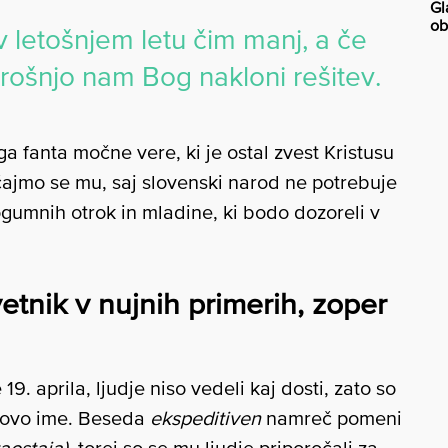
Gl
ob
 letošnjem letu čim manj, a če
rošnjo nam Bog nakloni rešitev.
fanta močne vere, ki je ostal zvest Kristusu
očajmo se mu, saj slovenski narod ne potrebuje
 pogumnih otrok in mladine, ki bodo dozoreli v
avetnik v nujnih primerih, zoper
19. aprila, ljudje niso vedeli kaj dosti, zato so
egovo ime. Beseda
ekspeditiven
namreč pomeni