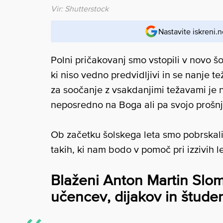
Vir: Shutterstock
Nastavite iskreni.n
Polni pričakovanj smo vstopili v novo šol
ki niso vedno predvidljivi in se nanje t
za soočanje z vsakdanjimi težavami je
neposredno na Boga ali pa svojo prošn
Ob začetku šolskega leta smo pobrskali 
takih, ki nam bodo v pomoč pri izzivih l
Blaženi Anton Martin Slomš
učencev, dijakov in štude