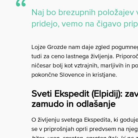
Naj bo brezupnih položajev v
pridejo, vemo na čigavo prip
Lojze Grozde nam daje zgled pogumnega 
tudi za ceno lastnega življenja. Pripor
ničesar bolj kot vztrajnih, marljivih in
pokončne Slovence in kristjane.
Sveti Ekspedit (Elpidij): z
zamudo in odlašanje
O življenju svetega Ekspedita, ki goduje 
se v priprošnjah oprli predvsem na nj