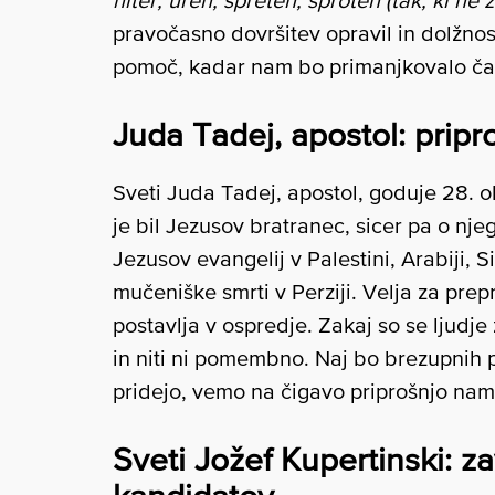
hiter, uren, spreten, sproten (tak, ki ne 
pravočasno dovršitev opravil in dolžnos
pomoč, kadar nam bo primanjkovalo ča
Juda Tadej, apostol: pripro
Sveti Juda Tadej, apostol, goduje 28. 
je bil Jezusov bratranec, sicer pa o nj
Jezusov evangelij v Palestini, Arabiji, S
mučeniške smrti v Perziji. Velja za prep
postavlja v ospredje. Zakaj so se ljudje
in niti ni pomembno. Naj bo brezupnih p
pridejo, vemo na čigavo priprošnjo nam
Sveti Jožef Kupertinski: za
kandidatov