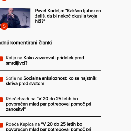
Pavel Kodelja: “Kakšno ljubezen
želiš, da bi nekoč okusila tvoja
hči?”
dnji komentirani članki
Katja
na
Kako zavarovati pridelek pred
smrdljivci?
Sofia
na
Socialna anksioznost: ko se najstnik
skriva pred svetom
Rdečebradi
na
“V 20 do 25 letih bo
povprečen mlad par potreboval pomoč pri
zanositvi”
Rdeča Kapica
na
“V 20 do 25 letih bo
povprečen mlad par potreboval pomoč pri