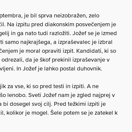
eptembra, je bil sprva neizobražen, zelo
čil. Na izpitu pred diakonskim posvečenjem je
lij in ga nato tudi razložiti. Jožef se je izmed
i samo najkrajšega, a izpraševalec je izbral
njem je moral opraviti izpit. Kandidati, ki so
 odrezali, da je škof prekinil izpraševanje v
vljeni. In Jožef je lahko postal duhovnik.
k za vse, ki so pred testi in izpiti. A ne
šo lenobo. Sveti Jožef nam je zgled najprej v
 bi dosegel svoj cilj. Pred težkimi izpiti je
l, kolikor je mogel. Šele potem se je zatekel k