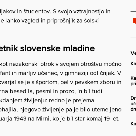
ijakov in študentov. S svojo vztrajnostjo in
 lahko vzgled in priprošnjik za šolski
etnik slovenske mladine
Ve
l kot nezakonski otrok v svojem otroštvu močno
Ka
fant in marljiv učenec, v gimnaziji odličnjak. V
Ka
kvarjal se je s športom, pel v pevskem zboru in
pr
rarna besedila, pesmi in prozo, in bil tudi
Dr
akdanjem življenju: redno je prejemal
uč
ajila, njegovo življenje pa je bilo utemeljeno
dr
arja 1943 na Mirni, ko je bil star komaj 19 let.
Ka