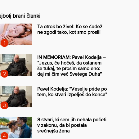
jbolj brani članki
Ta otrok bo živel: Ko se čudež
ne zgodi tako, kot smo prosili
IN MEMORIAM: Pavel Kodelja –
“Jezus, če hočeš, da ostanem
še tukaj, te prosim samo eno:
daj mi čim več Svetega Duha”
Pavel Kodelja: “Veselje pride po
tem, ko stvari izpelješ do konca”
8 stvari, ki sem jih nehala početi
v zakonu, da bi postala
srečnejša žena