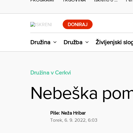
Skip
to
DONIRAJ
content
Družina
Družba
Življenjski slo
Družina v Cerkvi
Nebeška pomo
Piše:
Neža Hribar
torek, 6. 9. 2022, 6:03