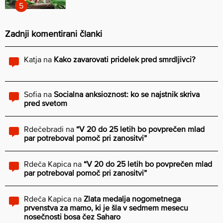
Zadnji komentirani članki
Katja
na
Kako zavarovati pridelek pred smrdljivci?
Sofia
na
Socialna anksioznost: ko se najstnik skriva
pred svetom
Rdečebradi
na
“V 20 do 25 letih bo povprečen mlad
par potreboval pomoč pri zanositvi”
Rdeča Kapica
na
“V 20 do 25 letih bo povprečen mlad
par potreboval pomoč pri zanositvi”
Rdeča Kapica
na
Zlata medalja nogometnega
prvenstva za mamo, ki je šla v sedmem mesecu
nosečnosti bosa čez Saharo