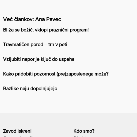
Več člankov: Ana Pavec
Bliža se božič, vklopi praznični program!
Travmatičen porod – trn v peti
Vzljubiti napor je ključ do uspeha
Kako pridobiti pozornost (pre)zaposlenega moža?
Razlike naju dopolnjujejo
Zavod Iskreni
Kdo smo?