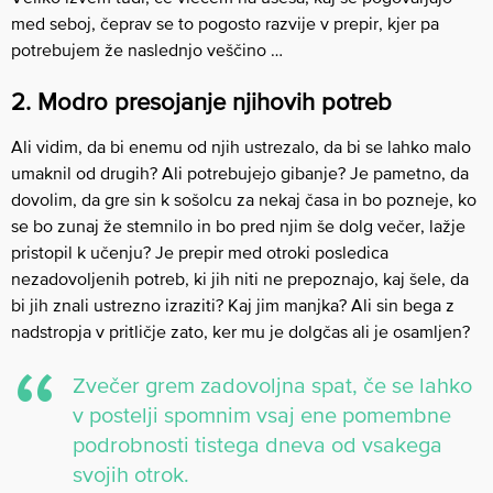
med seboj, čeprav se to pogosto razvije v prepir, kjer pa
potrebujem že naslednjo veščino …
2. Modro presojanje njihovih potreb
Ali vidim, da bi enemu od njih ustrezalo, da bi se lahko malo
umaknil od drugih? Ali potrebujejo gibanje? Je pametno, da
dovolim, da gre sin k sošolcu za nekaj časa in bo pozneje, ko
se bo zunaj že stemnilo in bo pred njim še dolg večer, lažje
pristopil k učenju? Je prepir med otroki posledica
nezadovoljenih potreb, ki jih niti ne prepoznajo, kaj šele, da
bi jih znali ustrezno izraziti? Kaj jim manjka? Ali sin bega z
nadstropja v pritličje zato, ker mu je dolgčas ali je osamljen?
Zvečer grem zadovoljna spat, če se lahko
v postelji spomnim vsaj ene pomembne
podrobnosti tistega dneva od vsakega
svojih otrok.