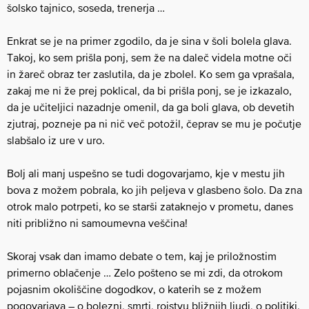
šolsko tajnico, soseda, trenerja …
Enkrat se je na primer zgodilo, da je sina v šoli bolela glava.
Takoj, ko sem prišla ponj, sem že na daleč videla motne oči
in žareč obraz ter zaslutila, da je zbolel. Ko sem ga vprašala,
zakaj me ni že prej poklical, da bi prišla ponj, se je izkazalo,
da je učiteljici nazadnje omenil, da ga boli glava, ob devetih
zjutraj, pozneje pa ni nič več potožil, čeprav se mu je počutje
slabšalo iz ure v uro.
Bolj ali manj uspešno se tudi dogovarjamo, kje v mestu jih
bova z možem pobrala, ko jih peljeva v glasbeno šolo. Da zna
otrok malo potrpeti, ko se starši zataknejo v prometu, danes
niti približno ni samoumevna veščina!
Skoraj vsak dan imamo debate o tem, kaj je priložnostim
primerno oblačenje … Zelo pošteno se mi zdi, da otrokom
pojasnim okoliščine dogodkov, o katerih se z možem
pogovarjava – o bolezni, smrti, rojstvu bližnjih ljudi, o politiki,