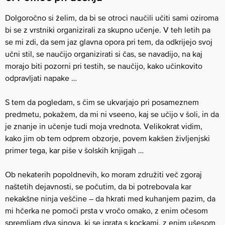
Dolgoročno si želim, da bi se otroci naučili učiti sami oziroma
bi se z vrstniki organizirali za skupno učenje. V teh letih pa
se mi zdi, da sem jaz glavna opora pri tem, da odkrijejo svoj
učni stil, se naučijo organizirati si čas, se navadijo, na kaj
morajo biti pozorni pri testih, se naučijo, kako učinkovito
odpravljati napake …
S tem da pogledam, s čim se ukvarjajo pri posameznem
predmetu, pokažem, da mi ni vseeno, kaj se učijo v šoli, in da
je znanje in učenje tudi moja vrednota. Velikokrat vidim,
kako jim ob tem odprem obzorje, povem kakšen življenjski
primer tega, kar piše v šolskih knjigah …
Ob nekaterih popoldnevih, ko moram združiti več zgoraj
naštetih dejavnosti, se počutim, da bi potrebovala kar
nekakšne ninja veščine – da hkrati med kuhanjem pazim, da
mi hčerka ne pomoči prsta v vročo omako, z enim očesom
spremljam dva sinova, ki se igrata s kockami, z enim ušesom