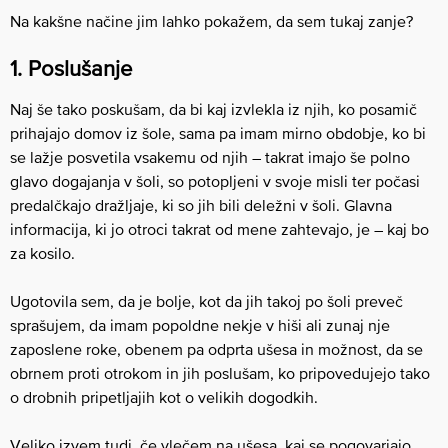
Na kakšne načine jim lahko pokažem, da sem tukaj zanje?
1. Poslušanje
Naj še tako poskušam, da bi kaj izvlekla iz njih, ko posamič
prihajajo domov iz šole, sama pa imam mirno obdobje, ko bi
se lažje posvetila vsakemu od njih – takrat imajo še polno
glavo dogajanja v šoli, so potopljeni v svoje misli ter počasi
predalčkajo dražljaje, ki so jih bili deležni v šoli. Glavna
informacija, ki jo otroci takrat od mene zahtevajo, je – kaj bo
za kosilo.
Ugotovila sem, da je bolje, kot da jih takoj po šoli preveč
sprašujem, da imam popoldne nekje v hiši ali zunaj nje
zaposlene roke, obenem pa odprta ušesa in možnost, da se
obrnem proti otrokom in jih poslušam, ko pripovedujejo tako
o drobnih pripetljajih kot o velikih dogodkih.
Veliko izvem tudi, če vlečem na ušesa, kaj se pogovarjajo