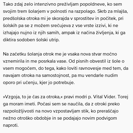
Tako zdaj zelo intenzivno preživljam popoldneve, ko sem
svojim trem šolarjem v polnosti na razpolago. Skrb za mlajša,
predšolska otroka mi je skorajda v sprostitev in počitek, pri
šolskih pa se z možem srečujeva z vse vrste izzivi, ki ne
izhajajo nujno iz njih samih, ampak iz načina življenja, ki ga
diktira sodoben šolski utrip.
Na začetku šolanja otrok me je vsaka nova stvar močno
vznemirila in me posrkala vase. Od pisnih obvestil iz šole o
vsem mogočem, do tega, kako loviti ravnovesje med tem, da
navajam otroka na samostojnost, pa mu vendarle nudim
oporo pri učenju, kjer jo potrebuje.
»Vzgoja, to je čas za otroka,« pravi modri p. Vital Vider. Torej
ga moram imeti. Počasi sem se naučila, da z otroki preko
razpoložljivosti na novo vzpostavljam stik, ko preraščajo
nežno otroško obdobje in se podajajo novim podvigom
naproti.