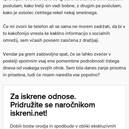
poslušam, kako tretji sin vadi bobne, z drugim pa poslušam,
kako je sošolec četrtega rekel nekaj smešnega.
Če mi zvoni še telefon ali se sama ne morem zadržati, da bi v
to kakofonijo vnesla še kakšno informacijo s socialnih
omrežij, sem včasih povsem zasičena z dražljaji.
Vendar pa grem zadovoljna spat, če se lahko zvečer v
postelji spomnim vsaj ene pomembne podrobnosti tistega
dneva od vsakega svojih otrok. Sem bila danes zanje prisotna
in prisebna, tudi če nisem naredila vse popolno?
Za iskrene odnose.
Pridružite se naročnikom
iskreni.net!
Dobili boste orodja in spodbude v obliki ekskluzivnih