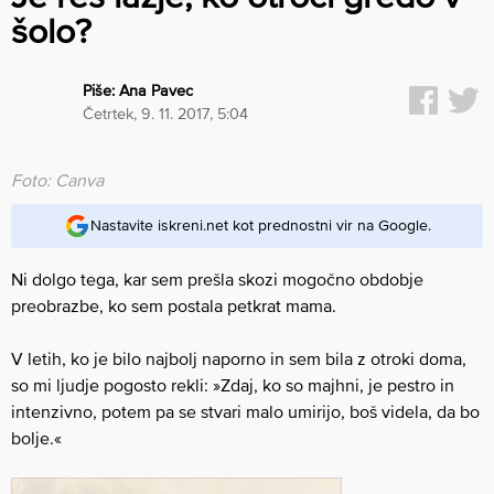
šolo?
Piše:
Ana Pavec
četrtek, 9. 11. 2017, 5:04
Foto: Canva
Nastavite iskreni.net kot prednostni vir na Google.
Ni dolgo tega, kar sem prešla skozi mogočno obdobje
preobrazbe, ko sem postala petkrat mama.
V letih, ko je bilo najbolj naporno in sem bila z otroki doma,
so mi ljudje pogosto rekli: »Zdaj, ko so majhni, je pestro in
intenzivno, potem pa se stvari malo umirijo, boš videla, da bo
bolje.«