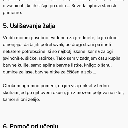
o vsebinah, ki jih slišijo po radiu … Seveda njihovi starosti
primerno.
5. Usliševanje želja
Voditi moram posebno evidenco za predmete, ki jih otroci
omenjajo, da bi jih potrebovali, po drugi strani pa imeti
nekatere potrebščine, ki so najbolj iskane, kar na zalogi
(svinčnike, šilčke, radirke). Tako sem v zadnjem času kupila
barvne kulije, samolepilne barvne listke, knjigo o šahu,
gumice za lase, barvne nitke za čiščenje zob …
Otrokom ogromno pomeni, da jim vsaj enkrat v tednu
skuham jed po njihovem okusu, jih z možem peljeva na izlet,
kamor si oni želijo.
6. Pomoč pri učenju