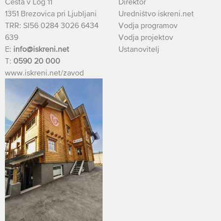
Cesta v Log 11
Direktor
1351 Brezovica pri Ljubljani
Uredništvo iskreni.net
TRR: SI56 0284 3026 6434
Vodja programov
639
Vodja projektov
E:
info@iskreni.net
Ustanovitelj
T:
0590 20 000
www.iskreni.net/zavod