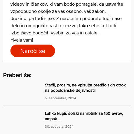
videov in člankov, ki vam bodo pomagale, da ustvarite
vzpodbudno okolje za vas osebno, vaš zakon,
družino, pa tudi širše. Z naročnino podprete tudi naše
delo in omogočite rast ter razvoj tako sebe kot tudi
izboljšavo bodočih vsebin za vas in ostale.
Hvala vam!
Naroči se
Preberi še:
Starši, prosim, ne vpisujte predšolskih otrok
na popoldanske dejavnosti!
5. septembra, 2024
Lahko kupiš šolski nahrbtnik za 150 evrov,
ampak …
30. avgusta, 2024