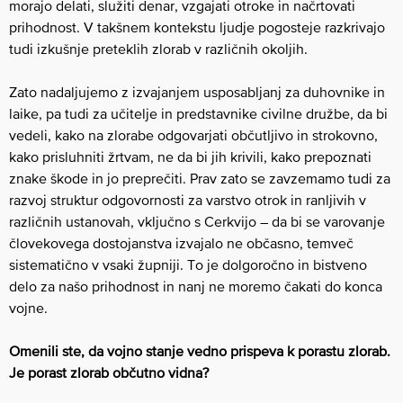
morajo delati, služiti denar, vzgajati otroke in načrtovati
prihodnost. V takšnem kontekstu ljudje pogosteje razkrivajo
tudi izkušnje preteklih zlorab v različnih okoljih.
Zato nadaljujemo z izvajanjem usposabljanj za duhovnike in
laike, pa tudi za učitelje in predstavnike civilne družbe, da bi
vedeli, kako na zlorabe odgovarjati občutljivo in strokovno,
kako prisluhniti žrtvam, ne da bi jih krivili, kako prepoznati
znake škode in jo preprečiti. Prav zato se zavzemamo tudi za
razvoj struktur odgovornosti za varstvo otrok in ranljivih v
različnih ustanovah, vključno s Cerkvijo – da bi se varovanje
človekovega dostojanstva izvajalo ne občasno, temveč
sistematično v vsaki župniji. To je dolgoročno in bistveno
delo za našo prihodnost in nanj ne moremo čakati do konca
vojne.
Omenili ste, da
vojno stanje vedno prispeva k porastu zlorab.
Je porast zlorab občutno vidna?