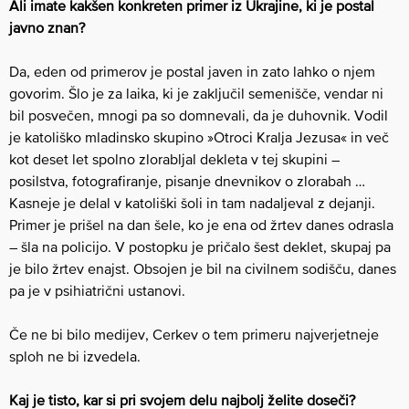
Ali imate kakšen konkreten primer iz Ukrajine, ki je postal
javno znan?
Da, eden od primerov je postal javen in zato lahko o njem
govorim. Šlo je za laika, ki je zaključil semenišče, vendar ni
bil posvečen, mnogi pa so domnevali, da je duhovnik. Vodil
je katoliško mladinsko skupino »Otroci Kralja Jezusa« in več
kot deset let spolno zlorabljal dekleta v tej skupini –
posilstva, fotografiranje, pisanje dnevnikov o zlorabah …
Kasneje je delal v katoliški šoli in tam nadaljeval z dejanji.
Primer je prišel na dan šele, ko je ena od žrtev danes odrasla
– šla na policijo. V postopku je pričalo šest deklet, skupaj pa
je bilo žrtev enajst. Obsojen je bil na civilnem sodišču, danes
pa je v psihiatrični ustanovi.
Če ne bi bilo medijev, Cerkev o tem primeru najverjetneje
sploh ne bi izvedela.
Kaj je tisto, kar si pri svojem delu najbolj želite doseči?