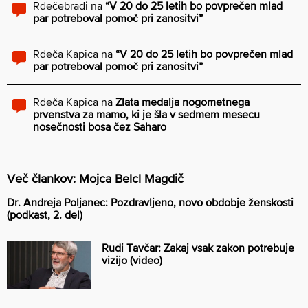
Rdečebradi
na
“V 20 do 25 letih bo povprečen mlad
par potreboval pomoč pri zanositvi”
Rdeča Kapica
na
“V 20 do 25 letih bo povprečen mlad
par potreboval pomoč pri zanositvi”
Rdeča Kapica
na
Zlata medalja nogometnega
prvenstva za mamo, ki je šla v sedmem mesecu
nosečnosti bosa čez Saharo
Več člankov: Mojca Belcl Magdič
Dr. Andreja Poljanec: Pozdravljeno, novo obdobje ženskosti
(podkast, 2. del)
Rudi Tavčar: Zakaj vsak zakon potrebuje
vizijo (video)