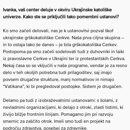
Ivanka, vaš center deluje v okviru Ukrajinske katoliške
univerze. Kako ste se priključili tako pomembni ustanovi?
Ko smo začeli delovati, nas je k ustanovitvi pozval škof
ukrajinske grškokatoliške Cerkve. Naša prva ciljna skupina –
in to ostaja tako še danes – je bila grškokatoliška Cerkev.
Postopoma pa smo začeli sodelovati tudi z duhovniki in laiki
iz pravoslavne Cerkve v Ukrajini ter iz protestantskih Cerkva.
Nekaj časa so se vključili v naše programe, vendar je za resno
delo v teh okoljih potrebna tudi prilagoditev, saj imajo
povsem drugačne strukture, manj normativov in nimajo
“Vatikana”, ki bi pregledoval postopke. Sistem je drugačen.
Delamo pa tudi z izobraževalnimi ustanovami: s šolami, z
nevladnimi organizacijami, ki delajo z otroki, zlasti tistimi, ki
živijo bližje frontnim linijam. Pomagamo jim pri razvoju
smernic za zaščito otrok. Imeli smo tudi en projekt na
področju zdravstva, posebej za zdravnike.