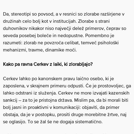
Da, stereotipi so povsod, a v resnici so zlorabe razširjene v
družinah celo bolj kot v institucijah. Zlorabe s strani
duhovnikov nikakor niso največji delež primerov, čeprav so
seveda posebej boleče in nedopustne. Pomembno je
razumeti: zlorab ne povzroča celibat, temveč psihološki
mehanizmi, travme, dinamike moči.
Kako pa ravna Cerkev z laiki, ki zlorabljajo?
Cerkev lahko po kanonskem pravu laično osebo, ki je
zaposlena, v skrajnem primeru odpusti. Če je prostovoljec, ga
lahko odstrani iz služenja. Cerkev ne more izvajati kazenskih
sankcij – za to je pristojna država. Mislim pa, da bi morali biti
bolj jasni in proaktivni v komunikaciji: objaviti, da primer
obstaja, da je v postopku, prositi druge morebitne žrtve, naj
se oglasijo. To se žal še ne dogaja sistematično.