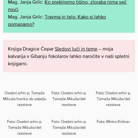
Mag. Janja Grilc:
Ko prekinemo tišino, zloraba nima več
moči
Mag. Janja Grilc:
Travma in telo: Kako si lahko
pomagamo?
Knjiga Dragice Čepar
Sledovi luči in teme
– moja
kalvarija v Gibanju fokolarov lahko naročite v naši spletni
knjigarni.
Osebni arhiv p. Tomaža
Foto: Osebni arhiv p.
Foto: Osebni arhiv p.
Mikuša/Ivanka ob odprtju
Tomaža Mikuša/del
Tomaža Mikuša/del
razstave
razstave
razstave
Foto: Osebni arhiv p.
Foto: Osebni arhiv p.
Foto: Minko Križnar
Tomaža Mikuša/del
Tomaža Mikuša/del
razstave
razstave