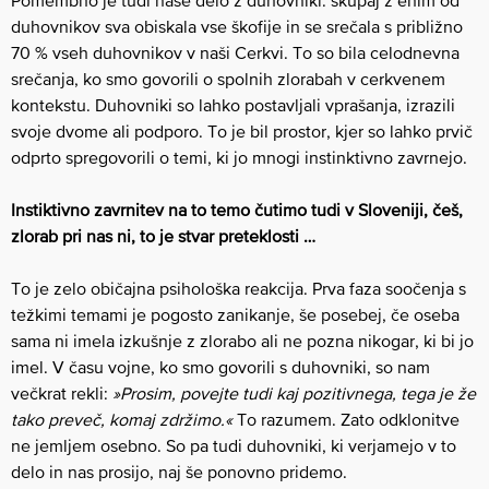
duhovnikov sva obiskala vse škofije in se srečala s približno
70 % vseh duhovnikov v naši Cerkvi. To so bila celodnevna
srečanja, ko smo govorili o spolnih zlorabah v cerkvenem
kontekstu. Duhovniki so lahko postavljali vprašanja, izrazili
svoje dvome ali podporo. To je bil prostor, kjer so lahko prvič
odprto spregovorili o temi, ki jo mnogi instinktivno zavrnejo.
Instiktivno zavrnitev na to temo čutimo tudi v Sloveniji, češ,
zlorab pri nas ni, to je stvar preteklosti …
To je zelo običajna psihološka reakcija. Prva faza soočenja s
težkimi temami je pogosto zanikanje, še posebej, če oseba
sama ni imela izkušnje z zlorabo ali ne pozna nikogar, ki bi jo
imel. V času vojne, ko smo govorili s duhovniki, so nam
večkrat rekli:
»Prosim, povejte tudi kaj pozitivnega, tega je že
tako preveč, komaj zdržimo.«
To razumem. Zato odklonitve
ne jemljem osebno. So pa tudi duhovniki, ki verjamejo v to
delo in nas prosijo, naj še ponovno pridemo.