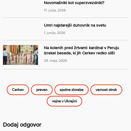
Novomašniki kot superzvezdniki?
17. julija, 2026
Umrl najstarejši duhovnik na svetu
1. junija, 2026
Na kolenih pred žrtvami: kardinal v Peruju
izrekel besede, ki jih Cerkev redko sliši
29. maja, 2026
Cerkev
preven
spolne zlorabe
varnost otrok
vojna v Ukrajini
Dodaj odgovor