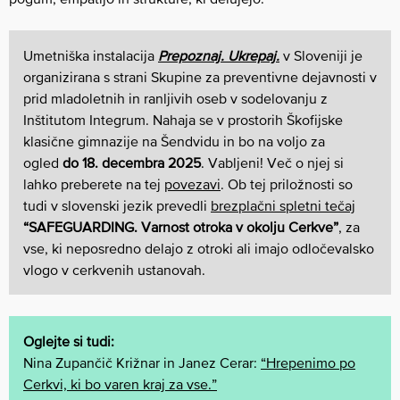
Umetniška instalacija
Prepoznaj. Ukrepaj.
v Sloveniji je
organizirana s strani Skupine za preventivne dejavnosti v
prid mladoletnih in ranljivih oseb v sodelovanju z
Inštitutom Integrum. Nahaja se v prostorih Škofijske
klasične gimnazije na Šendvidu in bo na voljo za
ogled
do 18. decembra 2025
. Vabljeni! Več o njej si
lahko preberete na tej
povezavi
. Ob tej priložnosti so
tudi v slovenski jezik prevedli
brezplačni spletni tečaj
“SAFEGUARDING. Varnost otroka v okolju Cerkve”
, za
vse,
ki neposredno delajo z otroki ali imajo odločevalsko
vlogo v cerkvenih ustanovah.
Oglejte si tudi:
Nina Zupančič Križnar in Janez Cerar:
“Hrepenimo po
Cerkvi, ki bo varen kraj za vse.”