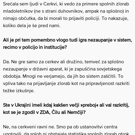
Srečala sem ljudi v Cerkvi, ki vedo za primere spolnih zlorab
mladoletnikov (ne s strani duhovnikov, ampak na splošno) in
nimajo občutka, da bi morali to prijaviti policiji. To nakazuje,
koliko dela je še pred nami.
Ali je pri tem pomembno vlogo tudi igra nezaupanje v sistem,
recimo v policijo in institucije?
Da. Ne gre samo za cerkev ali družino, temveč za splošno
nezaupanje v državni aparat, ki je zapuščina sovjetskega
obdobja. Mnogi ne verjamejo, da jih bo sistem zaščitil. To
vpliva tako na prijavljanje zlorab kot na pripravljenost razkriti
težke izkušnje.
Ste v Ukrajini imeli kdaj kakšen večji »preboj« ali val razkritij,
kot se je zgodil v ZDA, Čilu ali Nemčiji?
Ne, na cerkveni ravni ne. Smo pa ob ustanovitvi centra
ugotovili, da sploh ni obstajala statistika spolnih zlorab otrok.