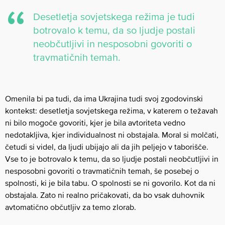
Desetletja sovjetskega režima je tudi
botrovalo k temu, da so ljudje postali
neobčutljivi in nesposobni govoriti o
travmatičnih temah.
Omenila bi pa tudi, da ima Ukrajina tudi svoj zgodovinski
kontekst: desetletja sovjetskega režima, v katerem o težavah
ni bilo mogoče govoriti, kjer je bila avtoriteta vedno
nedotakljiva, kjer individualnost ni obstajala. Moral si molčati,
četudi si videl, da ljudi ubijajo ali da jih peljejo v taborišče.
Vse to je botrovalo k temu, da so ljudje postali neobčutljivi in
nesposobni govoriti o travmatičnih temah, še posebej o
spolnosti, ki je bila tabu. O spolnosti se ni govorilo. Kot da ni
obstajala. Zato ni realno pričakovati, da bo vsak duhovnik
avtomatično občutljiv za temo zlorab.