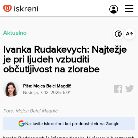
Skip
to
content
Aktualno
Ivanka Rudakevych: Najtežje
je pri ljudeh vzbuditi
občutljivost na zlorabe
Piše:
Mojca Belcl Magdič
nedelja, 7. 12. 2025, 5:01
Foto: Mojca Belcl Magdič
Nastavite iskreni.net kot prednostni vir na Google.