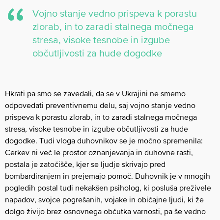
Vojno stanje vedno prispeva k porastu
zlorab, in to zaradi stalnega močnega
stresa, visoke tesnobe in izgube
občutljivosti za hude dogodke
Hkrati pa smo se zavedali, da se v Ukrajini ne smemo
odpovedati preventivnemu delu, saj vojno stanje vedno
prispeva k porastu zlorab, in to zaradi stalnega močnega
stresa, visoke tesnobe in izgube občutljivosti za hude
dogodke. Tudi vloga duhovnikov se je močno spremenila:
Cerkev ni več le prostor oznanjevanja in duhovne rasti,
postala je zatočišče, kjer se ljudje skrivajo pred
bombardiranjem in prejemajo pomoč. Duhovnik je v mnogih
pogledih postal tudi nekakšen psiholog, ki posluša preživele
napadov, svojce pogrešanih, vojake in običajne ljudi, ki že
dolgo živijo brez osnovnega občutka varnosti, pa še vedno