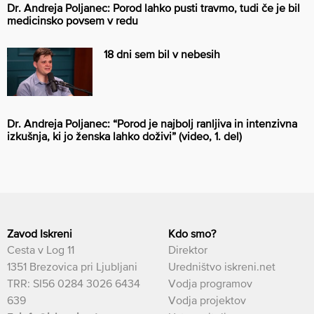
Dr. Andreja Poljanec: Porod lahko pusti travmo, tudi če je bil
medicinsko povsem v redu
18 dni sem bil v nebesih
Dr. Andreja Poljanec: “Porod je najbolj ranljiva in intenzivna
izkušnja, ki jo ženska lahko doživi” (video, 1. del)
Zavod Iskreni
Kdo smo?
Cesta v Log 11
Direktor
1351 Brezovica pri Ljubljani
Uredništvo iskreni.net
TRR: SI56 0284 3026 6434
Vodja programov
639
Vodja projektov