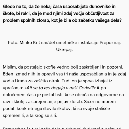
Glede na to, da že nekaj časa usposabljate duhovnike in
škofe, bi rekli, da je med njimi zdaj večja občutljivost za
problem spolnih zlorab, kot je bila ob začetku vašega dela?
Foto: Minko Križnar/del umetniške instalacije Prepoznaj.
Ukrepaj.
Mislim, da postajajo škofje vedno bolj zaskrbljeni in pozorni.
Eden izmed njih je opravil vsa tri naša usposabljanja in je zdaj
vodja Urada za zaščito otrok. Tudi on je sprva izhajal iz
vprašanja:
»Ali se to res dogaja v naši Cerkvi?«
A po
določenem času je postal tisti, ki se obrača na odgovorne na
ravni škofij za sprejemanje prijav zlorab. Sicer ne morem
podati konkretnega števila škofov, ki so svoje stališče
spremenili, a ta krog se širi.
Pomembno je tudi naše delo z duhovniki: skupaj z enim od