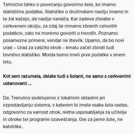
Tehnično lahko o povečanju govorimo šele, ko imamo
statistične podatke. Statistike o družinskem nasilju imamo in
te žal kažejo, da nasilje narašča. Kar zadeva zlorabe v
cerkvenem okolju, za zdaj še nimamo zbranih celovitih
podatkov, zato ne moremo govoriti o trendih. Poznamo
posamezne primere, vendar ne številk. Upamo, da bo novi
urad – Urad za zaščito otrok – kmalu začel zbirati tudi
tovrstno statistiko. Morda bomo imeli prve podatke v enem
letu.
Kot sem razumela, delate tudi s šolami, ne samo s cerkvenimi
ustanovami …
Da. Trenutno sodelujemo z lokalnimi oblastmi pri
vzpostavljanju sistema, v katerem bi imela vsaka šola osebo,
odgovorno za varnost otrok, redna usposabljanja za učitelje
in otroke ter programe ozaveščanja. Gre za javne šole, ne
katoliške.