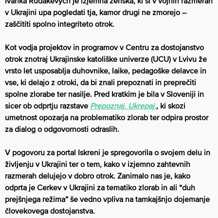
Ivanka Rudakevych je izjemna ženska, ki si v vojnih razmerah
v Ukrajini upa pogledati tja, kamor drugi ne zmorejo –
zaščititi spolno integriteto otrok.
Kot vodja projektov in programov v Centru za dostojanstvo
otrok znotraj Ukrajinske katoliške univerze (UCU) v Lvivu že
vrsto let usposablja duhovnike, laike, pedagoške delavce in
vse, ki delajo z otroki, da bi znali prepoznati in preprečiti
spolne zlorabe ter nasilje. Pred kratkim je bila v Sloveniji in
sicer ob odprtju razstave
Prepoznaj. Ukrepaj.
, ki skozi
umetnost opozarja na problematiko zlorab ter odpira prostor
za dialog o odgovornosti odraslih.
V pogovoru za portal Iskreni je spregovorila o svojem delu in
življenju v Ukrajini ter o tem, kako v izjemno zahtevnih
razmerah delujejo v dobro otrok. Zanimalo nas je, kako
odprta je Cerkev v Ukrajini za tematiko zlorab in ali “duh
prejšnjega režima” še vedno vpliva na tamkajšnjo dojemanje
človekovega dostojanstva.