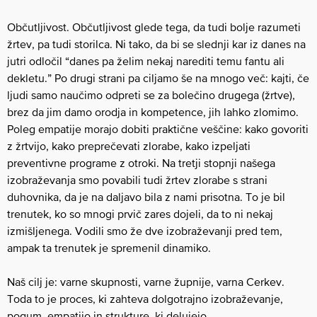
Občutljivost. Občutljivost glede tega, da tudi bolje razumeti
žrtev, pa tudi storilca. Ni tako, da bi se slednji kar iz danes na
jutri odločil “danes pa želim nekaj narediti temu fantu ali
dekletu.” Po drugi strani pa ciljamo še na mnogo več: kajti, če
ljudi samo naučimo odpreti se za bolečino drugega (žrtve),
brez da jim damo orodja in kompetence, jih lahko zlomimo.
Poleg empatije morajo dobiti praktične veščine: kako govoriti
z žrtvijo, kako preprečevati zlorabe, kako izpeljati
preventivne programe z otroki. Na tretji stopnji našega
izobraževanja smo povabili tudi žrtev zlorabe s strani
duhovnika, da je na daljavo bila z nami prisotna. To je bil
trenutek, ko so mnogi prvič zares dojeli, da to ni nekaj
izmišljenega. Vodili smo že dve izobraževanji pred tem,
ampak ta trenutek je spremenil dinamiko.
Naš cilj je: varne skupnosti, varne župnije, varna Cerkev.
Toda to je proces, ki zahteva dolgotrajno izobraževanje,
pogum, empatijo in strukture, ki delujejo.