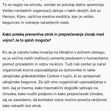
To so regije na vzhodu, vendar se položaj stalno spreminja.
Veliko nevladnih organizacij deluje v takih okoljih, kot so
Herson, Kijev, različna mestna središča, kjer je veliko
beguncev in notranje razseljenih oseb.
Kako poteka preventiva otrok in preprečevanje zlorab med
vojno? Je to sploh mogoče?
Ko se je začela ruska invazija na Ukrajino v polnem obsegu,
se je večina naših institucij usmerila predvsem v humanitarno
pomoč prizadetim in odziv na krizo. Tudi naš center je začel
organizirati krizna usposabljanja za duhovnike in laike
ukrajinske grškokatoliške Cerkve v tujini, ki so sprejemali
ukrajinske begunce. Za njih smo organizirali usposabljanja o
tem, kaj je travma, kako travmatični dogodki vplivajo na
človeka, kako nuditi podporo in kako preprečevati zlorabe,
saj se zavedamo, da kontekst vojne močno poveča ranljivost
tako odraslih kot otrok.