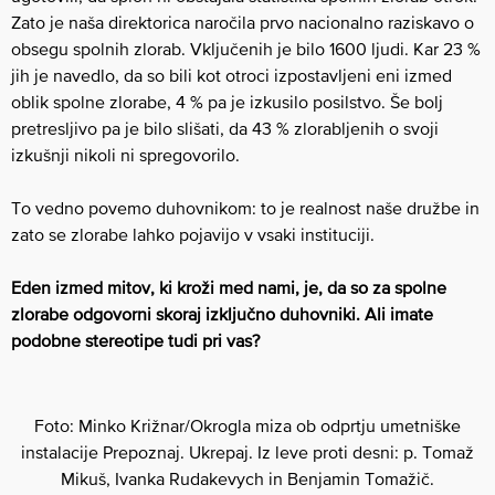
Zato je naša direktorica naročila prvo nacionalno raziskavo o
obsegu spolnih zlorab. Vključenih je bilo 1600 ljudi. Kar 23 %
jih je navedlo, da so bili kot otroci izpostavljeni eni izmed
oblik spolne zlorabe, 4 % pa je izkusilo posilstvo. Še bolj
pretresljivo pa je bilo slišati, da 43 % zlorabljenih o svoji
izkušnji nikoli ni spregovorilo.
To vedno povemo duhovnikom: to je realnost naše družbe in
zato se zlorabe lahko pojavijo v vsaki instituciji.
Eden izmed mitov, ki kroži med nami, je, da so za spolne
zlorabe odgovorni skoraj izključno duhovniki. Ali imate
podobne stereotipe tudi pri vas?
Foto: Minko Križnar/Okrogla miza ob odprtju umetniške
instalacije Prepoznaj. Ukrepaj. Iz leve proti desni: p. Tomaž
Mikuš, Ivanka Rudakevych in Benjamin Tomažič.