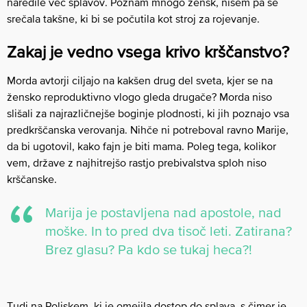
naredile več splavov. Poznam mnogo žensk, nisem pa še
srečala takšne, ki bi se počutila kot stroj za rojevanje.
Zakaj je vedno vsega krivo krščanstvo?
Morda avtorji ciljajo na kakšen drug del sveta, kjer se na
žensko reproduktivno vlogo gleda drugače? Morda niso
slišali za najrazličnejše boginje plodnosti, ki jih poznajo vsa
predkrščanska verovanja. Nihče ni potreboval ravno Marije,
da bi ugotovil, kako fajn je biti mama. Poleg tega, kolikor
vem, države z najhitrejšo rastjo prebivalstva sploh niso
krščanske.
Marija je postavljena nad apostole, nad
moške. In to pred dva tisoč leti. Zatirana?
Brez glasu? Pa kdo se tukaj heca?!
Tudi na Poljskem, ki je omejila dostop do splava, s čimer je