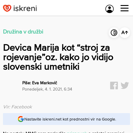
Skip
to
content
Družina v družbi
Devica Marija kot “stroj za
rojevanje”oz. kako jo vidijo
slovenski umetniki
Piše:
Eva Markovič
ponedeljek, 4. 1. 2021, 6:34
Vir: Facebook
Nastavite iskreni.net kot prednostni vir na Google.