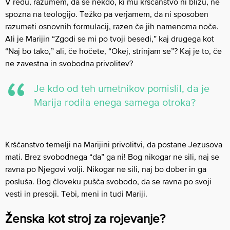
V redu, razumem, da se nekdo, ki mu krščanstvo ni blizu, ne
spozna na teologijo. Težko pa verjamem, da ni sposoben
razumeti osnovnih formulacij, razen če jih namenoma noče.
Ali je Marijin “Zgodi se mi po tvoji besedi,” kaj drugega kot
“Naj bo tako,” ali, če hočete, “Okej, strinjam se”? Kaj je to, če
ne zavestna in svobodna privolitev?
Je kdo od teh umetnikov pomislil, da je
Marija rodila enega samega otroka?
Krščanstvo temelji na Marijini privolitvi, da postane Jezusova
mati. Brez svobodnega “da” ga ni! Bog nikogar ne sili, naj se
ravna po Njegovi volji. Nikogar ne sili, naj bo dober in ga
posluša. Bog človeku pušča svobodo, da se ravna po svoji
vesti in presoji. Tebi, meni in tudi Mariji.
Ženska kot stroj za rojevanje?