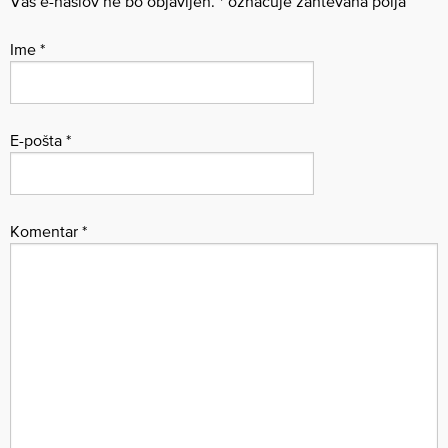
Vaš e-naslov ne bo objavljen.
*
označuje zahtevana polja
Ime
*
E-pošta
*
Komentar
*