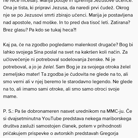
ne reče ničesar). Marija potuje in spremlja Jezusove učence.
Ona je tista, ki pripravi Jezusa, da naredi prvi čudež. Okrog
nje se po Jezusovi smrti zbirajo učenci. Marija je postavljena
nad apostole, nad moške. In to pred dva tisoč leti. Zatirana?
Brez glasu? Pa kdo se tukaj heca?!
Kaj pa, če na zgodbo pogledamo malenkost drugače? Bog bi
lahko svojega Sina poslal na svet na kakršen koli način. Za
učlovečenje ni potreboval sodelovanja ženske. Ni je
potreboval, a jo je
želel
. Sam Bog je za svojega otroka želel
zemeljsko mater! Ta zgodba je čudovita ne glede na to, ali
smo verni ali v njej beremo le starodavno legendo. Ne glede
na to, ali imamo sami otroke, ali smo samo otroci svoje
mame.
P. S.: Pa še dobronameren nasvet urednikom na MMC-ju. Če
si dvajsetminutna YouTube predstava nekega mariborskega
društva zasluži samostojen članek, potem v prihodnosti
pričakujem prispevke o avtorskih predstavah Gregorja