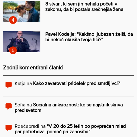
8 stvari, ki sem jih nehala početi v
zakonu, da bi postala srečnejša žena
Pavel Kodelja: “Kakšno ljubezen želiš, da
bi nekoč okusila tvoja hči?”
Zadnji komentirani članki
Katja
na
Kako zavarovati pridelek pred smrdljivci?
Sofia
na
Socialna anksioznost: ko se najstnik skriva
pred svetom
Rdečebradi
na
“V 20 do 25 letih bo povprečen mlad
par potreboval pomoč pri zanositvi”