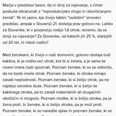
Marija v predstavi besni, da ni stroj za rojevanje, s čimer
poskuša obračunati z “reprodukcijsko vlogo in izkoriščanjem
žensk”. Ni mi jasno, kje živijo takšni “sodobni” snovalci
predstav, ampak v Sloveniji 21. stoletja prav gotovo ne. Lahko
za Slovenke, ki v povprečju rodijo 1,6 otrok, rečemo, da so
stroji za rojevanje? Za Slovenke, od katerih jih 25 %, starejših
od 20 let, ni nikoli rodilo?
Med ženskami, ki živijo v naši domovini, gotovo obstaja tudi
kakšna, ki je rodila več otrok, kot bi si želela, a je sama še
nisem imela časti spoznati. Poznam ženske, ki so se odločile,
da ne bodo imele otrok. Poznam ženske, ki otroka nimajo
zaradi neplodnosti. Poznam ženske, ki si želijo otrok, pa ne
najdejo sorodne duše. Poznam ženske, ki si želijo še
kakšnega otroka, pa to zaradi materialnih ali drugačnih
okoliščin ni mogoče. Poznam moške, ki si želijo otroka, pa je
žena proti. In ženske, ki si želijo otroka, pa je mož proti.
Poznam ženske, ki so naredile splav in poznam ženske, ki so