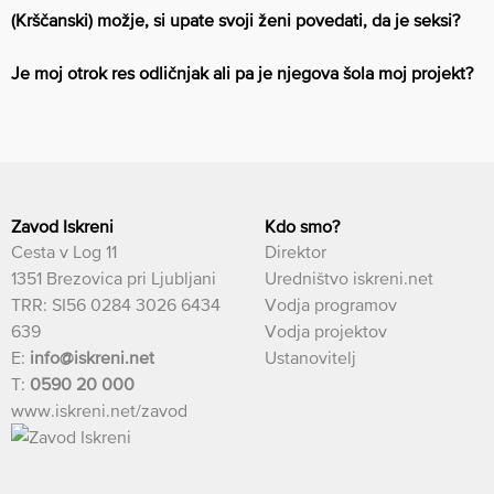
(Krščanski) možje, si upate svoji ženi povedati, da je seksi?
Je moj otrok res odličnjak ali pa je njegova šola moj projekt?
Zavod Iskreni
Kdo smo?
Cesta v Log 11
Direktor
1351 Brezovica pri Ljubljani
Uredništvo iskreni.net
TRR: SI56 0284 3026 6434
Vodja programov
639
Vodja projektov
E:
info@iskreni.net
Ustanovitelj
T:
0590 20 000
www.iskreni.net/zavod