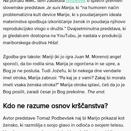
Na portalu MMC sem zasledila
prispevek
o spletni premieri
slovenske predstave
Je
suis
Marija
, ki “na humoren način
problematizira kult device Marije, ki s poudarjanjem ideala
materinstva spodbuja izkoriščanje žensk in poudarja njihovo
reprodukcijsko vlogo v družbi.” Dvajsetminutna predstava, ki
je gledalcem dostopna na YouTubu, je nastala v produkciji
mariborskega društva
Hiša!
.
Zgodba gre takole: Mariji (ki jo igra Juan M. Moreno) angel
sporoči, da bo rodila sina. Marija je ogorčena in se upre, a
Bog je ne posluša. Tudi Jožefu, ki bi nekega dne vendarle
imel otroka, Marija zabrusi: “Pa kaj je z vami? Zakaj bi morala
imeti vsaka ženska otroka?” Marija otroka splavi, češ da jo je
Bog posilil, zaradi česar jo Bog prekolne.
The
end
.
Kdo ne razume osnov krščanstva?
Avtor predstave Tomaž Podbevšek naj bi Marijo prikazal kot
žensko, ki razmišlja s svojo glavo in odloča o svojem telesu.