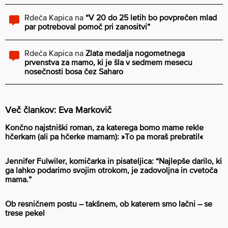
Rdeča Kapica
na
“V 20 do 25 letih bo povprečen mlad
par potreboval pomoč pri zanositvi”
Rdeča Kapica
na
Zlata medalja nogometnega
prvenstva za mamo, ki je šla v sedmem mesecu
nosečnosti bosa čez Saharo
Več člankov: Eva Markovič
Končno najstniški roman, za katerega bomo mame rekle
hčerkam (ali pa hčerke mamam): »To pa moraš prebrati!«
Jennifer Fulwiler, komičarka in pisateljica: “Najlepše darilo, ki
ga lahko podarimo svojim otrokom, je zadovoljna in cvetoča
mama.”
Ob resničnem postu – takšnem, ob katerem smo lačni – se
trese pekel