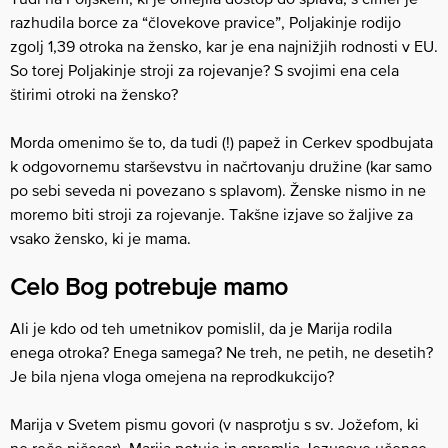
razhudila borce za “človekove pravice”, Poljakinje rodijo
zgolj 1,39 otroka na žensko, kar je ena najnižjih rodnosti v EU.
So torej Poljakinje stroji za rojevanje? S svojimi ena cela
štirimi otroki na žensko?
Morda omenimo še to, da tudi (!) papež in Cerkev spodbujata
k odgovornemu starševstvu in načrtovanju družine (kar samo
po sebi seveda ni povezano s splavom). Ženske nismo in ne
moremo biti stroji za rojevanje. Takšne izjave so žaljive za
vsako žensko, ki je mama.
Celo Bog potrebuje mamo
Ali je kdo od teh umetnikov pomislil, da je Marija rodila
enega otroka? Enega samega? Ne treh, ne petih, ne desetih?
Je bila njena vloga omejena na reprodkukcijo?
Marija v Svetem pismu govori (v nasprotju s sv. Jožefom, ki