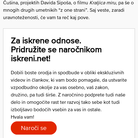
Čušina, projektih Davida Sipoša, o filmu
Kraljica
miru
, pa še o
mnogih drugih umetnikih “z one strani”. Saj veste, zaradi
uravnoteženosti, če vam ta reč kaj pove.
Za iskrene odnose.
Pridružite se naročnikom
iskreni.net!
Dobili boste orodja in spodbude v obliki ekskluzivnih
videov in člankov, ki vam bodo pomagale, da ustvarite
vzpodbudno okolje za vas osebno, vaš zakon,
družino, pa tudi širše. Z naročnino podprete tudi naše
delo in omogočite rast ter razvoj tako sebe kot tudi
izboljšavo bodočih vsebin za vas in ostale.
Hvala vam!
Naroči se