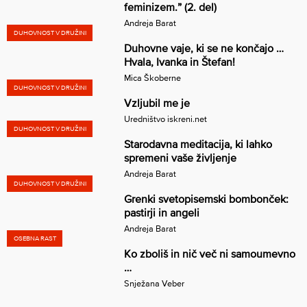
feminizem.” (2. del)
Andreja Barat
DUHOVNOST V DRUŽINI
Duhovne vaje, ki se ne končajo …
Hvala, Ivanka in Štefan!
Mica Škoberne
DUHOVNOST V DRUŽINI
Vzljubil me je
Uredništvo iskreni.net
DUHOVNOST V DRUŽINI
Starodavna meditacija, ki lahko
spremeni vaše življenje
Andreja Barat
DUHOVNOST V DRUŽINI
Grenki svetopisemski bombonček:
pastirji in angeli
Andreja Barat
OSEBNA RAST
Ko zboliš in nič več ni samoumevno
…
Snježana Veber