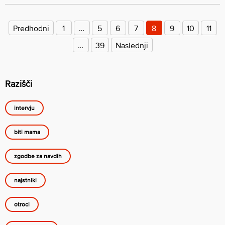
Številčenje
prispevkov
Predhodni
1
…
5
6
7
8
9
10
11
…
39
Naslednji
Razišči
intervju
biti mama
zgodbe za navdih
najstniki
otroci