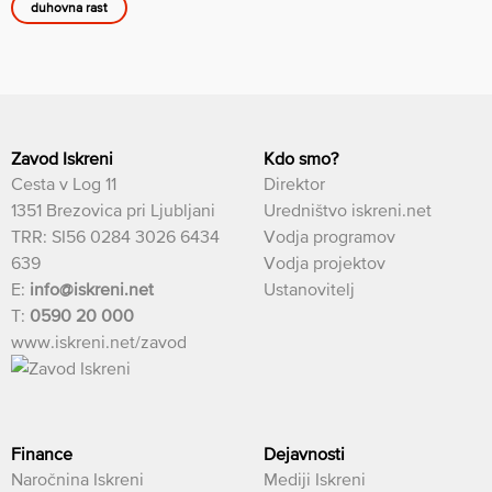
duhovna rast
Zavod Iskreni
Kdo smo?
Cesta v Log 11
Direktor
1351 Brezovica pri Ljubljani
Uredništvo iskreni.net
TRR: SI56 0284 3026 6434
Vodja programov
639
Vodja projektov
E:
info@iskreni.net
Ustanovitelj
T:
0590 20 000
www.iskreni.net/zavod
Finance
Dejavnosti
Naročnina Iskreni
Mediji Iskreni