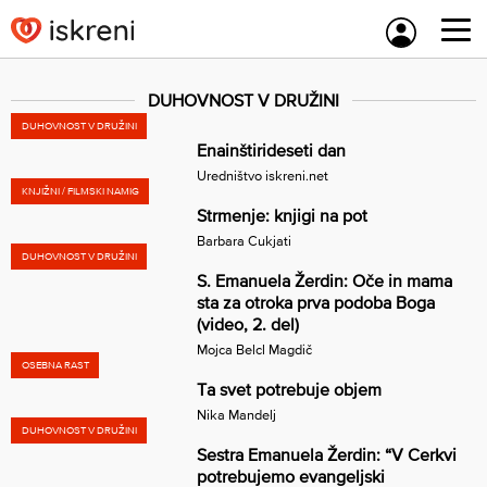
Skip
to
content
DUHOVNOST V DRUŽINI
DUHOVNOST V DRUŽINI
Enainštirideseti dan
Uredništvo iskreni.net
KNJIŽNI / FILMSKI NAMIG
Strmenje: knjigi na pot
Barbara Cukjati
DUHOVNOST V DRUŽINI
S. Emanuela Žerdin: Oče in mama
sta za otroka prva podoba Boga
(video, 2. del)
Mojca Belcl Magdič
OSEBNA RAST
Ta svet potrebuje objem
Nika Mandelj
DUHOVNOST V DRUŽINI
Sestra Emanuela Žerdin: “V Cerkvi
potrebujemo evangeljski