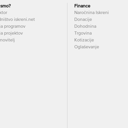
 smo?
Finance
ktor
Naročnina Iskreni
ništvo iskreni.net
Donacije
ja programov
Dohodnina
a projektov
Trgovina
novitelj
Kotizacije
Oglaševanje