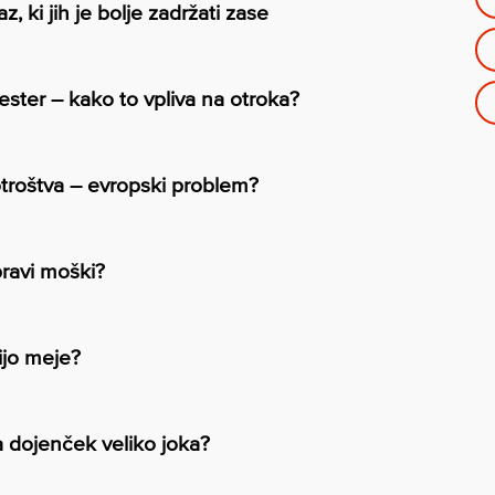
az, ki jih je bolje zadržati zase
ester – kako to vpliva na otroka?
otroštva – evropski problem?
pravi moški?
ijo meje?
 dojenček veliko joka?