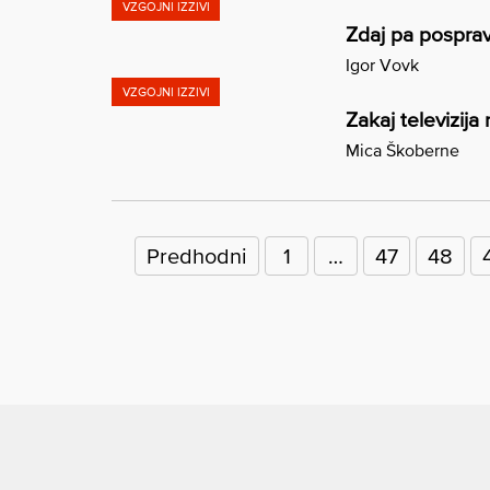
VZGOJNI IZZIVI
Zdaj pa posprav
Igor Vovk
VZGOJNI IZZIVI
Zakaj televizija
Mica Škoberne
Številčenje
prispevkov
Predhodni
1
…
47
48