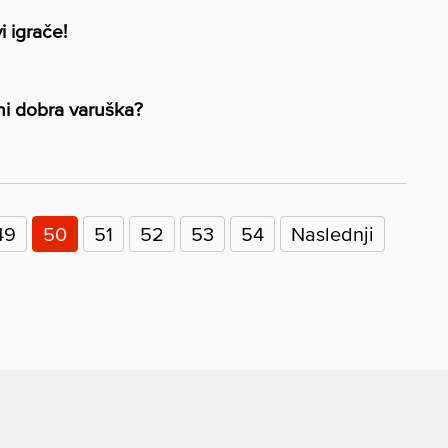
i igrače!
 ni dobra varuška?
49
50
51
52
53
54
Naslednji