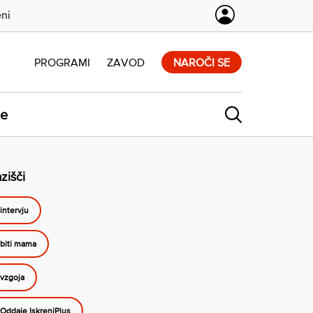
eni
PROGRAMI
ZAVOD
NAROČI SE
ne
zišči
intervju
biti mama
vzgoja
Oddaje IskreniPlus