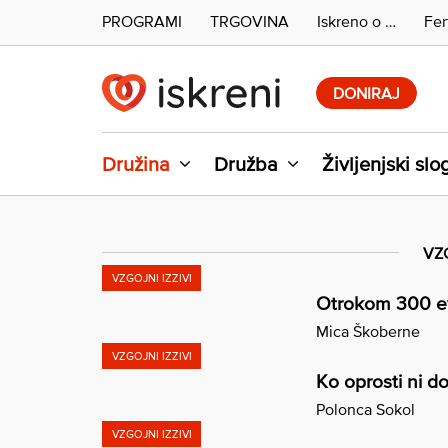
PROGRAMI
TRGOVINA
Iskreno o …
Fer
Skip
to
DONIRAJ
content
Družina
Družba
Življenjski slo
VZG
VZGOJNI IZZIVI
Otrokom 300 evr
Mica Škoberne
VZGOJNI IZZIVI
Ko oprosti ni do
Polonca Sokol
VZGOJNI IZZIVI