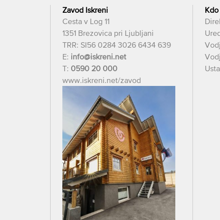
Zavod Iskreni
Kdo
Cesta v Log 11
Dire
1351 Brezovica pri Ljubljani
Ured
TRR: SI56 0284 3026 6434 639
Vod
E:
info@iskreni.net
Vodj
T:
0590 20 000
Usta
www.iskreni.net/zavod