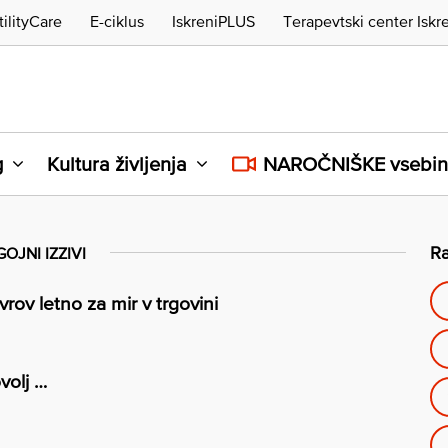
tilityCare
E-ciklus
IskreniPLUS
Terapevtski center Iskr
g
Kultura življenja
NAROČNIŠKE vsebi
Ra
OJNI IZZIVI
ov letno za mir v trgovini
volj …