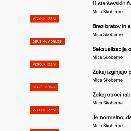
11 starševskih fr
Mica Škoberne
VZGOJNI IZZIVI
Brez bratov in s
Mica Škoberne
DRUŽINA V DRUŽBI
Seksualizacija 
Mica Škoberne
VZGOJNI IZZIVI
Zakaj izginjajo 
Mica Škoberne
STARŠEVSTVO
Zakaj otroci rab
Mica Škoberne
VZGOJNI IZZIVI
Je normalno, da
Mica Škoberne