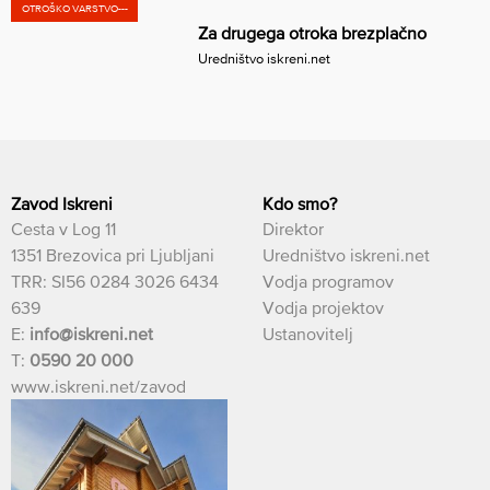
OTROŠKO VARSTVO---
Za drugega otroka brezplačno
Uredništvo iskreni.net
Zavod Iskreni
Kdo smo?
Cesta v Log 11
Direktor
1351 Brezovica pri Ljubljani
Uredništvo iskreni.net
TRR: SI56 0284 3026 6434
Vodja programov
639
Vodja projektov
E:
info@iskreni.net
Ustanovitelj
T:
0590 20 000
www.iskreni.net/zavod