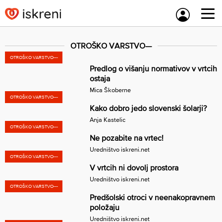
Skip
to
content
OTROŠKO VARSTVO—
OTROŠKO VARSTVO---
Predlog o višanju normativov v vrtcih
ostaja
Mica Škoberne
OTROŠKO VARSTVO---
Kako dobro jedo slovenski šolarji?
Anja Kastelic
OTROŠKO VARSTVO---
Ne pozabite na vrtec!
Uredništvo iskreni.net
OTROŠKO VARSTVO---
V vrtcih ni dovolj prostora
Uredništvo iskreni.net
OTROŠKO VARSTVO---
Predšolski otroci v neenakopravnem
položaju
Uredništvo iskreni.net