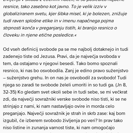
resnice, tako zasebno kot javno. To je velik izziv v
globaliziranem svetu, kjer šibka misel, ki je bolezen, znižuje
tudi raven splošne etike in v imenu napačnega pojma
strpnosti konča v preganjanju tistih, ki branijo resnico o
človeku in njene etične posledice.«
Od vseh definicij svobode pa se me najbolj dotaknejo in tudi
zadenejo tiste od Jezusa. Pravi, da je največja svoboda v
tem, da ostajamo v njegovi besedi. Tako bomo spoznali
resnico, ki nas bo osvobodila. Zanj je edino pravo suženjstvo
– suženjstvo grehu. In on nas je osvobodil za svobodo! Tudi
njega so zaradi te svobode želeli umoriti in so tudi ga. (Jn 8,
32-35) Ko gledam svet okoli sebe in tudi sebe, se mi večkrat
zdi, da največji sovražniki verske svobode niso tisti, ki se ne
strinjajo z nami, ki nam nastavljajo ovire in morda celo
preganjajo. Največji sovražnik je strah in skrb zase: kaj bom
izgubil, če izberem svobodo življenja po veri? In prav tako
niso listine in zunanja varnost tiste, ki nam omogočajo