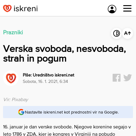
Skip
to
content
Prazniki
Verska svoboda, nesvoboda,
strah in pogum
Piše:
Uredništvo iskreni.net
sobota, 16. 1. 2021, 6:34
Vir: Pixabay
Nastavite iskreni.net kot prednostni vir na Google.
16. januar je dan verske svobode. Njegove korenine segajo v
leto 1786 v ZDA, kjer je kongres v Virginiji na pobudo