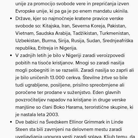
unije za promocijo svobode vere in prepričanja izven
Evropske unije, ki pa ga je po enem mandatu ukinila.
Države, kjer so najmočneje kratene pravice verske
svobode so: Kitajska, Iran, Severna Koreja, Pakistan,
Vietnam, Saudska Arabija, Tadžikistan, Turkmenistan,
Uzbekistan, Burma, Sirija, Rusija, Sudan, Srednjeafriška
republika, Eritreja in Nigerija.
V zadnjih letih je bilo v Nigeriji zaradi veroizpovedi
pobitih na tisoče kristjanov. Mnogi so zaradi nasilja
mogli pobegniti in se razselili. Zaradi nasilja so zaprli ali
je bilo uničenih 13.000 cerkva. Številne žrtve so bile
tudi ugrabljene, posiljene, prisilno spreobrnjene ali
poročene ter prodane v suženjstvo. Eden glavnih
povzročiteljev napadov na kristjane in druge verske
manjšine so člani Boko Harama, teroristične skupine, ki
je nastala leta 2003.
Dve babici na Švedskem Ellinor Grimmark in Linde
Steen sta bili zavrnjeni na delovnem mestu zaradi
uveljavljanja ugovora vesti zaradi splava. Kljub temu, da