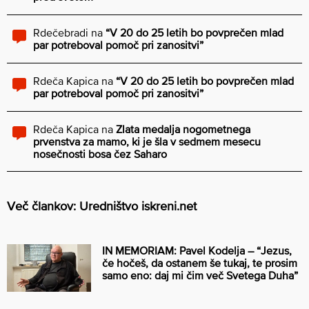
Rdečebradi
na
“V 20 do 25 letih bo povprečen mlad
par potreboval pomoč pri zanositvi”
Rdeča Kapica
na
“V 20 do 25 letih bo povprečen mlad
par potreboval pomoč pri zanositvi”
Rdeča Kapica
na
Zlata medalja nogometnega
prvenstva za mamo, ki je šla v sedmem mesecu
nosečnosti bosa čez Saharo
Več člankov: Uredništvo iskreni.net
IN MEMORIAM: Pavel Kodelja – “Jezus,
če hočeš, da ostanem še tukaj, te prosim
samo eno: daj mi čim več Svetega Duha”