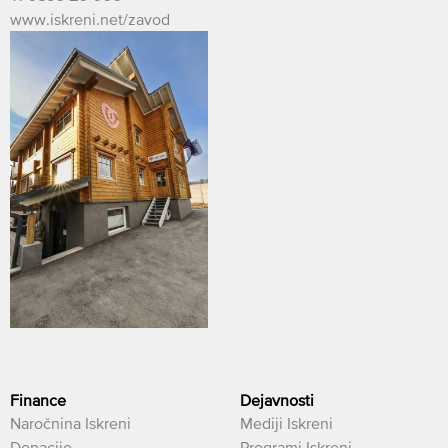
www.iskreni.net/zavod
Finance
Dejavnosti
Naročnina Iskreni
Mediji Iskreni
Donacije
Programi Iskreni