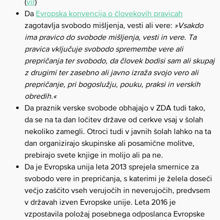
(
vir
)
Da
Evropska konvencija o človekovih pravicah
zagotavlja svobodo mišljenja, vesti ali vere:
»Vsakdo
ima pravico do svobode mišljenja, vesti in vere. Ta
pravica vključuje svobodo spremembe vere ali
prepričanja ter svobodo, da človek bodisi sam ali skupaj
z drugimi ter zasebno ali javno izraža svojo vero ali
prepričanje, pri bogoslužju, pouku, praksi in verskih
obredih.«
Da praznik verske svobode obhajajo v ZDA tudi tako,
da se na ta dan ločitev države od cerkve vsaj v šolah
nekoliko zamegli. Otroci tudi v javnih šolah lahko na ta
dan organizirajo skupinske ali posamične molitve,
prebirajo svete knjige in molijo ali pa ne.
Da je Evropska unija leta 2013 sprejela smernice za
svobodo vere in prepričanja, s katerimi je želela doseči
večjo zaščito vseh verujočih in neverujočih, predvsem
v državah izven Evropske unije. Leta 2016 je
vzpostavila položaj posebnega odposlanca Evropske