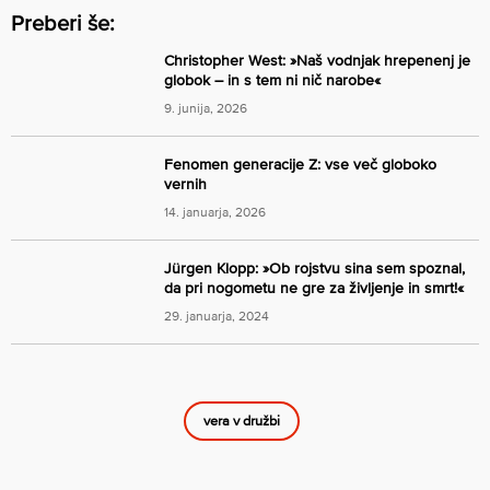
Preberi še:
Christopher West: »Naš vodnjak hrepenenj je
globok – in s tem ni nič narobe«
9. junija, 2026
Fenomen generacije Z: vse več globoko
vernih
14. januarja, 2026
Jürgen Klopp: »Ob rojstvu sina sem spoznal,
da pri nogometu ne gre za življenje in smrt!«
29. januarja, 2024
vera v družbi