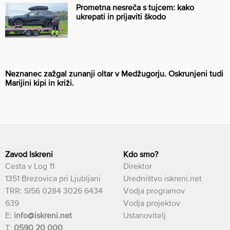
Prometna nesreča s tujcem: kako
ukrepati in prijaviti škodo
Neznanec zažgal zunanji oltar v Medžugorju. Oskrunjeni tudi
Marijini kipi in križi.
Zavod Iskreni
Kdo smo?
Cesta v Log 11
Direktor
1351 Brezovica pri Ljubljani
Uredništvo iskreni.net
TRR: SI56 0284 3026 6434
Vodja programov
639
Vodja projektov
E:
info@iskreni.net
Ustanovitelj
T:
0590 20 000