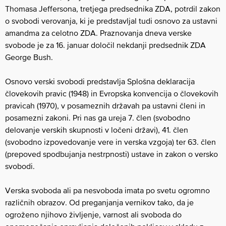
Thomasa Jeffersona, tretjega predsednika ZDA, potrdil zakon
o svobodi verovanja, ki je predstavljal tudi osnovo za ustavni
amandma za celotno ZDA. Praznovanja dneva verske
svobode je za 16. januar določil nekdanji predsednik ZDA
George Bush.
Osnovo verski svobodi predstavlja Splošna deklaracija
človekovih pravic (1948) in Evropska konvencija o človekovih
pravicah (1970), v posameznih državah pa ustavni členi in
posamezni zakoni. Pri nas ga ureja 7. člen (svobodno
delovanje verskih skupnosti v ločeni državi), 41. člen
(svobodno izpovedovanje vere in verska vzgoja) ter 63. člen
(prepoved spodbujanja nestrpnosti) ustave in zakon o versko
svobodi.
Verska svoboda ali pa nesvoboda imata po svetu ogromno
različnih obrazov. Od preganjanja vernikov tako, da je
ogroženo njihovo življenje, varnost ali svoboda do