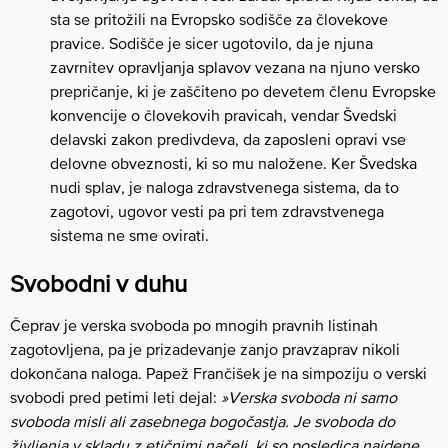
sta se pritožili na Evropsko sodišče za človekove
pravice. Sodišče je sicer ugotovilo, da je njuna
zavrnitev opravljanja splavov vezana na njuno versko
prepričanje, ki je zaščiteno po devetem členu Evropske
konvencije o človekovih pravicah, vendar Švedski
delavski zakon predivdeva, da zaposleni opravi vse
delovne obveznosti, ki so mu naložene. Ker Švedska
nudi splav, je naloga zdravstvenega sistema, da to
zagotovi, ugovor vesti pa pri tem zdravstvenega
sistema ne sme ovirati.
Svobodni v duhu
Čeprav je verska svoboda po mnogih pravnih listinah
zagotovljena, pa je prizadevanje zanjo pravzaprav nikoli
dokončana naloga. Papež Frančišek je na simpoziju o verski
svobodi pred petimi leti dejal:
»Verska svoboda ni samo
svoboda misli ali zasebnega bogočastja. Je svoboda do
življenja v skladu z etičnimi načeli, ki so posledica najdene