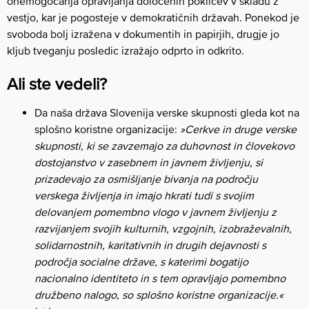
onemogočanja opravljanja določenih poklicev v skladu z
vestjo, kar je pogosteje v demokratičnih državah. Ponekod je
svoboda bolj izražena v dokumentih in papirjih, drugje jo
kljub tveganju posledic izražajo odprto in odkrito.
Ali ste vedeli?
Da naša država Slovenija verske skupnosti gleda kot na
splošno koristne organizacije:
»Cerkve in druge verske
skupnosti, ki se zavzemajo za duhovnost in človekovo
dostojanstvo v zasebnem in javnem življenju, si
prizadevajo za osmišljanje bivanja na področju
verskega življenja in imajo hkrati tudi s svojim
delovanjem pomembno vlogo v javnem življenju z
razvijanjem svojih kulturnih, vzgojnih, izobraževalnih,
solidarnostnih, karitativnih in drugih dejavnosti s
področja socialne države, s katerimi bogatijo
nacionalno identiteto in s tem opravljajo pomembno
družbeno nalogo, so splošno koristne organizacije.«