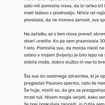
zato niti pomislila nisva, da bi lahko bi
imeli težavo s plodnostjo. Nihče od naji
povedala, da ne moreva zanosit, sva sp
Na začetku se s tem nisva preveč obrem
stvari uredile. Ko pa sem praznovala 30
1 leto. Pomislila sva, da morda nikoli n
ostalo v mojem življenju je bilo lepo na
dobila moža, dobro službo in vse to bre
Šla sva do osebnega zdravnika, ki je op
pregledali Paulovo spermo, nato še men
Še huje, mislili so, da gre za prezgodnj
mrzel tuš. Nisem mogla verjeti, kako sem
že prej poskušala zanositi, in čutila sem