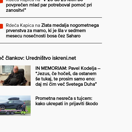
povprečen mlad par potreboval pomoč pri
zanositvi”
Rdeča Kapica
na
Zlata medalja nogometnega
prvenstva za mamo, ki je šla v sedmem
mesecu nosečnosti bosa čez Saharo
č člankov: Uredništvo iskreni.net
IN MEMORIAM: Pavel Kodelja –
“Jezus, če hočeš, da ostanem
še tukaj, te prosim samo eno:
daj mi čim več Svetega Duha”
Prometna nesreča s tujcem:
kako ukrepati in prijaviti škodo