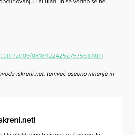
občudovanju Tallulah. In še vedno se ne
/health/2009/0818/1224252757553.html
avoda iskreni.net, temveč osebno mnenje in
skreni.net!
liki ekskluzivnih videov in člankov, ki