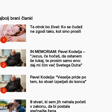
jbolj brani članki
Ta otrok bo živel: Ko se čudež
ne zgodi tako, kot smo prosili
IN MEMORIAM: Pavel Kodelja –
“Jezus, če hočeš, da ostanem
še tukaj, te prosim samo eno:
daj mi čim več Svetega Duha”
Pavel Kodelja: “Veselje pride po
tem, ko stvari izpelješ do konca”
8 stvari, ki sem jih nehala početi
v zakonu, da bi postala
srečnejša žena