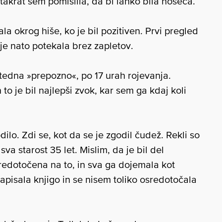
 takrat sem pomislila, da bi lahko bila noseča.
a okrog hiše, ko je bil pozitiven. Prvi pregled
 je nato potekala brez zapletov.
a tedna »prepozno«, po 17 urah rojevanja.
n to je bil najlepši zvok, kar sem ga kdaj koli
ilo. Zdi se, kot da se je zgodil čudež. Rekli so
a starost 35 let. Mislim, da je bil del
redotočena na to, in sva ga dojemala kot
pisala knjigo in se nisem toliko osredotočala