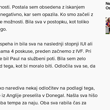
Ne
dnosti. Postala sem obsedena z iskanjem
Os
negativno, kar sem opazila. Ko smo začeli z
 možnosti. Bila sva v postopku, kot toliko
ugo.
speha in bila sva na naslednji stopnji IUI ali
 nama 4 poskuse, preden začnemo z IVF. Pri
e bil Paul na službeni poti. Bila sem zelo
d tega, kot bi moralo biti. Odločila sva se, da
ko narediva nekaj odločitev na podlagi tega,
e iz Anglije preselila v Donegal. Našla sva hišo
mba tempa za naju. Oba sva rabila čas za