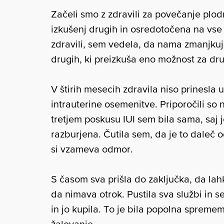
Začeli smo z zdravili za povečanje plo
izkušenj drugih in osredotočena na vse 
zdravili, sem vedela, da nama zmanjkuje
drugih, ki preizkuša eno možnost za dr
V štirih mesecih zdravila niso prinesla u
intrauterine osemenitve. Priporočili so
tretjem poskusu IUI sem bila sama, saj j
razburjena. Čutila sem, da je to daleč o
si vzameva odmor.
S časom sva prišla do zaključka, da lah
da nimava otrok. Pustila sva službi in s
in jo kupila. To je bila popolna spreme