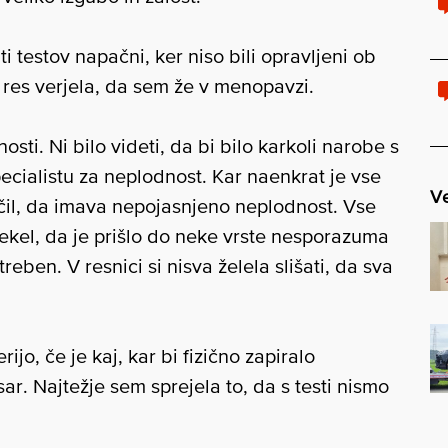
ti testov napačni, ker niso bili opravljeni ob
res verjela, da sem že v menopavzi.
sti. Ni bilo videti, da bi bilo karkoli narobe s
cialistu za neplodnost. Kar naenkrat je vse
Ve
jučil, da imava nepojasnjeno neplodnost. Vse
ekel, da je prišlo do neke vrste nesporazuma
eben. V resnici si nisva želela slišati, da sva
ijo, če je kaj, kar bi fizično zapiralo
sar. Najtežje sem sprejela to, da s testi nismo