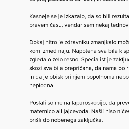
Kasneje se je izkazalo, da so bili rezulta
pravem času, vendar sem nekaj tednov 
Dokaj hitro je zdravniku zmanjkalo možno
kom izmed naju. Napotena sva bila k spe
zgledalo zelo resno. Specialist je zakl
skozi sva bila prepričana, da nama bo r
in da je obisk pri njem popolnoma nepotr
neplodna.
Poslali so me na laparoskopijo, da prever
maternico ali jajcevoda. Našli niso niče
prišli do nobenega zaključka.