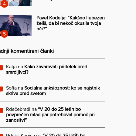
Pavel Kodelja: “Kakšno ljubezen
želiš, da bi nekoč okusila tvoja
hči?”
dnji komentirani članki
Katja
na
Kako zavarovati pridelek pred
smrdljivci?
Sofia
na
Socialna anksioznost: ko se najstnik
skriva pred svetom
Rdečebradi
na
“V 20 do 25 letih bo
povprečen mlad par potreboval pomoč pri
zanositvi”
Rdeča Kapica
na
“V 20 do 25 letih bo