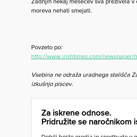
Zadnjih nekaj mesecev sva preživela v 
moreva nehati smejati.
Povzeto po:
http://www.irishtimes.com/newspaper
Vsebina ne odraža uradnega stališča Z
izkušnjo piscev.
Za iskrene odnose.
Pridružite se naročnikom i
Dobili boste orodja in spodbude v ob