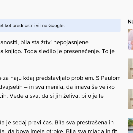
Na
et kot prednostni vir na Google.
nositi, bila sta žrtvi nepojasnjene
la knjigo. Toda sledilo je presenečenje. To je
oke za naju kdaj predstavljalo problem. S Paulom
dvajsetih – in sva menila, da imava še veliko
h. Vedela sva, da si jih želiva, bilo je le
da je sedaj pravi čas. Bila sva prestrašena in
a, da bova imela otroke. Bila sva mlada in fit,