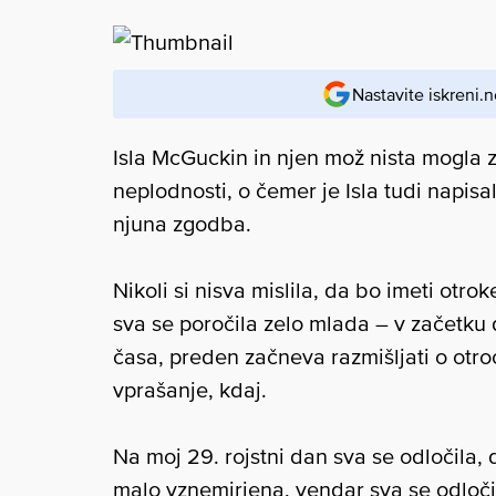
Nastavite iskreni.n
Isla McGuckin in njen mož nista mogla za
neplodnosti, o čemer je Isla tudi napisa
njuna zgodba.
Nikoli si nisva mislila, da bo imeti otr
sva se poročila zelo mlada – v začetku 
časa, preden začneva razmišljati o otroci
vprašanje, kdaj.
Na moj 29. rojstni dan sva se odločila, 
malo vznemirjena, vendar sva se odločil