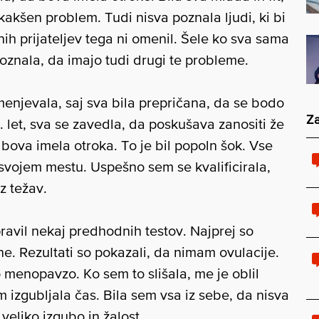
l kakšen problem. Tudi nisva poznala ljudi, ki bi
nih prijateljev tega ni omenil. Šele ko sva sama
oznala, da imajo tudi drugi te probleme.
enjevala, saj sva bila prepričana, da se bodo
Za
. let, sva se zavedla, da poskušava zanositi že
e bova imela otroka. To je bil popoln šok. Vse
 svojem mestu. Uspešno sem se kvalificirala,
z težav.
ravil nekaj predhodnih testov. Najprej so
e. Rezultati so pokazali, da nimam ovulacije.
o menopavzo. Ko sem to slišala, me je oblil
 izgubljala čas. Bila sem vsa iz sebe, da nisva
 veliko izgubo in žalost.