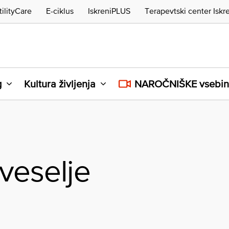
tilityCare
E-ciklus
IskreniPLUS
Terapevtski center Iskr
g
Kultura življenja
NAROČNIŠKE vsebi
veselje