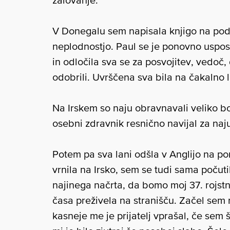
žalovanje.
V Donegalu sem napisala knjigo na podl
neplodnostjo. Paul se je ponovno usposob
in odločila sva se za posvojitev, vedoč
odobrili. Uvrščena sva bila na čakalno l
Na Irskem so naju obravnavali veliko bo
osebni zdravnik resnično navijal za naj
Potem pa sva lani odšla v Anglijo na por
vrnila na Irsko, sem se tudi sama počuti
najinega načrta, da bomo moj 37. rojst
časa preživela na stranišču. Začel sem r
kasneje me je prijatelj vprašal, če sem