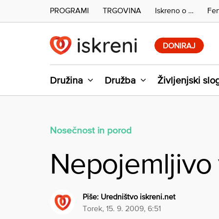
PROGRAMI
TRGOVINA
Iskreno o …
Fer
Skip
to
DONIRAJ
content
Družina
Družba
Življenjski slo
Nosečnost in porod
Nepojemljivo 
Piše:
Uredništvo iskreni.net
torek, 15. 9. 2009, 6:51