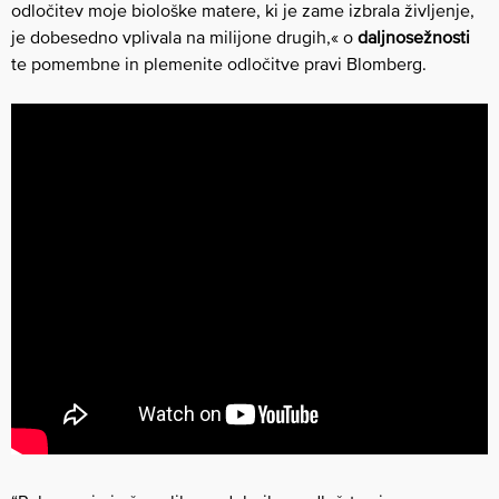
odločitev moje biološke matere, ki je zame izbrala življenje,
je dobesedno vplivala na milijone drugih,« o
daljnosežnosti
te pomembne in plemenite odločitve pravi Blomberg.