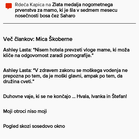
Rdeča Kapica
na
Zlata medalja nogometnega
prvenstva za mamo, ki je šla v sedmem mesecu
nosečnosti bosa čez Saharo
Več člankov: Mica Škoberne
Ashley Lasta: “Nisem hotela prevzeti vloge mame, ki moža
kliče na odgovornost zaradi pornografije.”
Ashley Lasta: “V zdravem zakonu se moškega vodenja ne
prepozna po tem, da je moški glavni, ampak po tem, da
družina cveti.”
Duhovne vaje, ki se ne končajo … Hvala, Ivanka in Štefan!
Moji otroci niso moji
Pogled skozi sosedovo okno