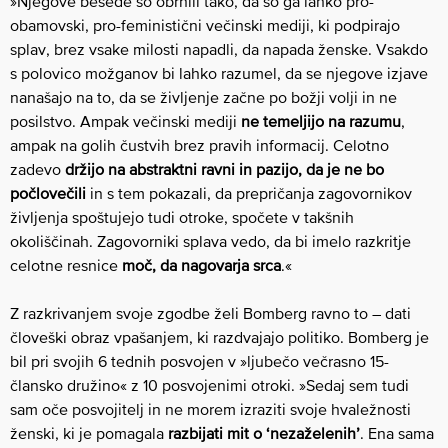
»Njegove besede so obrnili tako, da so ga lahko pro-
obamovski, pro-feministični večinski mediji, ki podpirajo
splav, brez vsake milosti napadli, da napada ženske. Vsakdo
s polovico možganov bi lahko razumel, da se njegove izjave
nanašajo na to, da se življenje začne po božji volji in ne
posilstvo. Ampak večinski mediji
ne temeljijo na razumu
,
ampak na golih čustvih brez pravih informacij. Celotno
zadevo
držijo na abstraktni ravni in pazijo, da je ne bo
počlovečili
in s tem pokazali, da prepričanja zagovornikov
življenja spoštujejo tudi otroke, spočete v takšnih
okoliščinah. Zagovorniki splava vedo, da bi imelo razkritje
celotne resnice
moč, da nagovarja srca
.«
Z razkrivanjem svoje zgodbe želi Bomberg ravno to – dati
človeški obraz vpašanjem, ki razdvajajo politiko. Bomberg je
bil pri svojih 6 tednih posvojen v »ljubečo večrasno 15-
člansko družino« z 10 posvojenimi otroki. »Sedaj sem tudi
sam oče posvojitelj in ne morem izraziti svoje hvaležnosti
ženski, ki je pomagala
razbijati mit o ‘nezaželenih’
. Ena sama