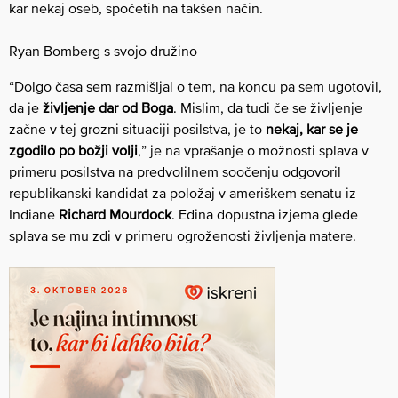
kar nekaj oseb, spočetih na takšen način.
Ryan Bomberg s svojo družino
“Dolgo časa sem razmišljal o tem, na koncu pa sem ugotovil,
da je
življenje dar od Boga
. Mislim, da tudi če se življenje
začne v tej grozni situaciji posilstva, je to
nekaj, kar se je
zgodilo po božji volji
,” je na vprašanje o možnosti splava v
primeru posilstva na predvolilnem soočenju odgovoril
republikanski kandidat za položaj v ameriškem senatu iz
Indiane
Richard Mourdock
. Edina dopustna izjema glede
splava se mu zdi v primeru ogroženosti življenja matere.