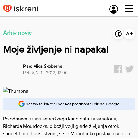
Skip
to
content
Arhiv novic
Moje življenje ni napaka!
Piše:
Mica Škoberne
petek, 2. 11. 2012, 12:00
Nastavite iskreni.net kot prednostni vir na Google.
Po odmevni izjavi ameriškega kandidata za senatorja,
Richarda Mourdocka, o božji volji glede življenja otrok,
spočetih med posilstvom, se je Mourdocku postavilo v bran