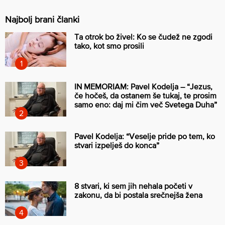
Najbolj brani članki
Ta otrok bo živel: Ko se čudež ne zgodi
tako, kot smo prosili
IN MEMORIAM: Pavel Kodelja – “Jezus,
če hočeš, da ostanem še tukaj, te prosim
samo eno: daj mi čim več Svetega Duha”
Pavel Kodelja: “Veselje pride po tem, ko
stvari izpelješ do konca”
8 stvari, ki sem jih nehala početi v
zakonu, da bi postala srečnejša žena