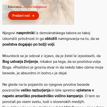
Njegovi
nasprotniki
iz demokratskega tabora so takoj
izkoristili priložnost in ga
obtožili
namigovanja na to, da se
posilstva dogajajo po božji volji
.
Mourdock se je odzval z izjavo, da je želel le izpostaviti, da
Bog ustvarja življenje
, nikakor pa tega, da so posilstva volja
Boga. »Posilstvo je grozna stvar in da nekdo tako obrne moje
besede, je absurdno in bolno,« je dejal.
Ne glede na to pojasnilo so njegove prvotne besede
povzročile
veliko razburjenja
in bile spretno
vpletene v
napeto ameriško predsedniško volilno kampanjo
. O tem so
poročali po vsem svetu, tudi v slovenskih medijih.