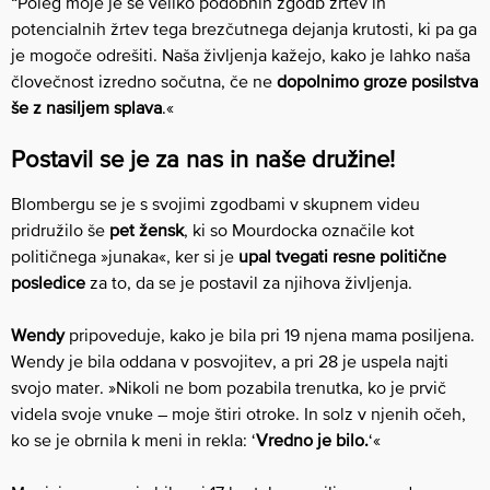
“Poleg moje je še veliko podobnih zgodb žrtev in
potencialnih žrtev tega brezčutnega dejanja krutosti, ki pa ga
je mogoče odrešiti. Naša življenja kažejo, kako je lahko naša
človečnost izredno sočutna, če ne
dopolnimo groze posilstva
še z nasiljem splava
.«
Postavil se je za nas in naše družine!
Blombergu se je s svojimi zgodbami v skupnem videu
pridružilo še
pet žensk
, ki so Mourdocka označile kot
političnega »junaka«, ker si je
upal tvegati resne politične
posledice
za to, da se je postavil za njihova življenja.
Wendy
pripoveduje, kako je bila pri 19 njena mama posiljena.
Wendy je bila oddana v posvojitev, a pri 28 je uspela najti
svojo mater. »Nikoli ne bom pozabila trenutka, ko je prvič
videla svoje vnuke – moje štiri otroke. In solz v njenih očeh,
ko se je obrnila k meni in rekla: ‘
Vredno je bilo.
‘«