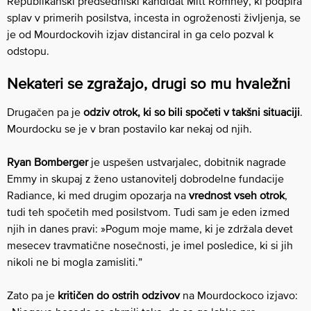
Republikanski predsedniški kandidat Mitt Romney, ki podpira
splav v primerih posilstva, incesta in ogroženosti življenja, se
je od Mourdockovih izjav distanciral in ga celo pozval k
odstopu.
Nekateri se zgražajo, drugi so mu hvaležni
Drugačen pa je
odziv otrok, ki so bili spočeti v takšni situaciji
.
Mourdocku se je v bran postavilo kar nekaj od njih.
Ryan Bomberger
je uspešen ustvarjalec, dobitnik nagrade
Emmy in skupaj z ženo ustanovitelj dobrodelne fundacije
Radiance, ki med drugim opozarja na
vrednost vseh otrok
,
tudi teh spočetih med posilstvom. Tudi sam je eden izmed
njih in danes pravi: »Pogum moje mame, ki je zdržala devet
mesecev travmatične nosečnosti, je imel posledice, ki si jih
nikoli ne bi mogla zamisliti.”
Zato pa je
kritičen do ostrih odzivov
na Mourdockoco izjavo: