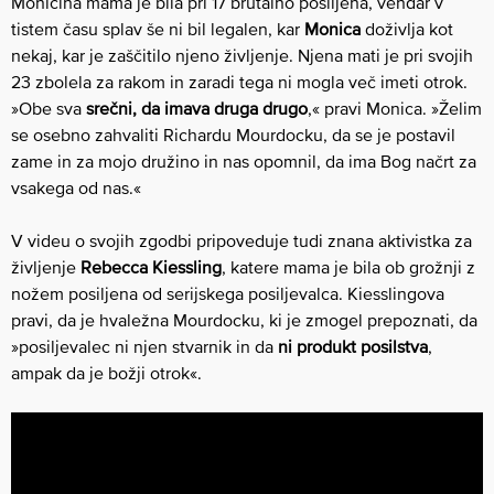
Monicina mama je bila pri 17 brutalno posiljena, vendar v
tistem času splav še ni bil legalen, kar
Monica
doživlja kot
nekaj, kar je zaščitilo njeno življenje. Njena mati je pri svojih
23 zbolela za rakom in zaradi tega ni mogla več imeti otrok.
»Obe sva
srečni, da imava druga drugo
,« pravi Monica. »Želim
se osebno zahvaliti Richardu Mourdocku, da se je postavil
zame in za mojo družino in nas opomnil, da ima Bog načrt za
vsakega od nas.«
V videu o svojih zgodbi pripoveduje tudi znana aktivistka za
življenje
Rebecca Kiessling
, katere mama je bila ob grožnji z
nožem posiljena od serijskega posiljevalca. Kiesslingova
pravi, da je hvaležna Mourdocku, ki je zmogel prepoznati, da
»posiljevalec ni njen stvarnik in da
ni produkt posilstva
,
ampak da je božji otrok«.