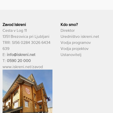
Zavod Iskreni
Kdo smo?
Cesta v Log 11
Direktor
1351 Brezovica pri Ljubljani
Uredništvo iskreni.net
TRR: SI56 0284 3026 6434
Vodja programov
639
Vodja projektov
E:
info@iskreni.net
Ustanovitelj
T:
0590 20 000
www.iskreni.net/zavod