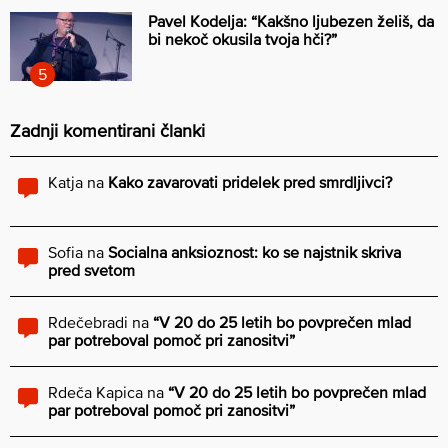
Pavel Kodelja: “Kakšno ljubezen želiš, da
bi nekoč okusila tvoja hči?”
Zadnji komentirani članki
Katja
na
Kako zavarovati pridelek pred smrdljivci?
Sofia
na
Socialna anksioznost: ko se najstnik skriva
pred svetom
Rdečebradi
na
“V 20 do 25 letih bo povprečen mlad
par potreboval pomoč pri zanositvi”
Rdeča Kapica
na
“V 20 do 25 letih bo povprečen mlad
par potreboval pomoč pri zanositvi”