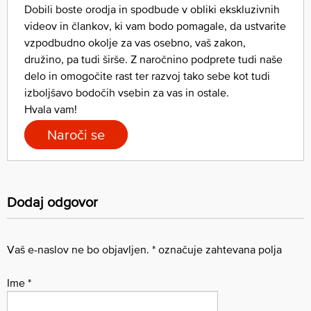
Dobili boste orodja in spodbude v obliki ekskluzivnih
videov in člankov, ki vam bodo pomagale, da ustvarite
vzpodbudno okolje za vas osebno, vaš zakon,
družino, pa tudi širše. Z naročnino podprete tudi naše
delo in omogočite rast ter razvoj tako sebe kot tudi
izboljšavo bodočih vsebin za vas in ostale.
Hvala vam!
Naroči se
Dodaj odgovor
Vaš e-naslov ne bo objavljen.
*
označuje zahtevana polja
Ime
*