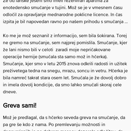
Že od lanske jeseni smo imeli rezerviran apartma za
enotedensko smučanje v tujini. Mož se je v vmesnem času
odločil za opravljanje mednarodne poklicne licence. In čas
izpita je bil napovedan ravno po našem prihodu s smučanja …
Ko me je mož seznanil z informacijo, sem bila šokirana. Torej
ne gremo na smučanje, sem najprej pomislila. Smučanje, kjer
že lani nismo bili v celoti zaradi moje nepričakovane
operacije hernije (smučala sta samo mož in hčerka).
Smučanje, kjer smo v letu 2015 znova odkrili radosti in užitek
preživetega tedna na snegu, mrazu, soncu in vetru. Hčerka je
bila namreč takrat stara osem let. Smučala je že dovolj dobro
in imela dovolj kondicije, da smo lahko smučali skoraj cele
dneve.
Greva sami!
Mož je predlagal, da s hčerko seveda greva na smučanje, da
pa gre še kdo z nama. Po premlevanju možnosti in