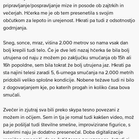
pripravljanje/pospravljanje mize in posode ob zajtrkih in
večerjah. Hčerka me je ob tem presenetila s svojim
občutkom za lepoto in urejenost. Hkrati pa tudi z odsotnostjo
godrnjanja.
Sneg, sonce, mraz, višina 2.000 metrov so nama vsak dan
bolj krepili tudi telo. Če je dve leti nazaj hčerka še bila bolj
utrujena od naju z možem po zaključku smučanja ob 15h ali
16h popoldne, sem bila tokrat že bolj utrujena jaz. Hkrati pa
sta najini telesi zaradi 5, 6-urnega smučanja na 2.000 metrih
pridobili veliko splošne kondicije. Nobene težave tudi ni bilo
z dogovarjanjem kje, po katerih progah in koliko časa bova
smučali.
Zvečer in zjutraj sva bili preko skypa tesno povezani z
možem in očijem. Sem in tja je romal tudi kakšen video, mož
pa je pošiljal tudi številne smešne, improvizirane figurice, s
katerimi naju je dodatno presenečal. Doba digitalizacije