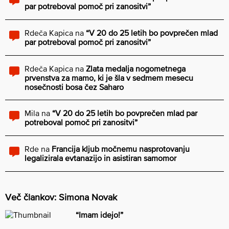
par potreboval pomoč pri zanositvi”
Rdeča Kapica
na
“V 20 do 25 letih bo povprečen mlad
par potreboval pomoč pri zanositvi”
Rdeča Kapica
na
Zlata medalja nogometnega
prvenstva za mamo, ki je šla v sedmem mesecu
nosečnosti bosa čez Saharo
Mila
na
“V 20 do 25 letih bo povprečen mlad par
potreboval pomoč pri zanositvi”
Rde
na
Francija kljub močnemu nasprotovanju
legalizirala evtanazijo in asistiran samomor
Več člankov: Simona Novak
“Imam idejo!”