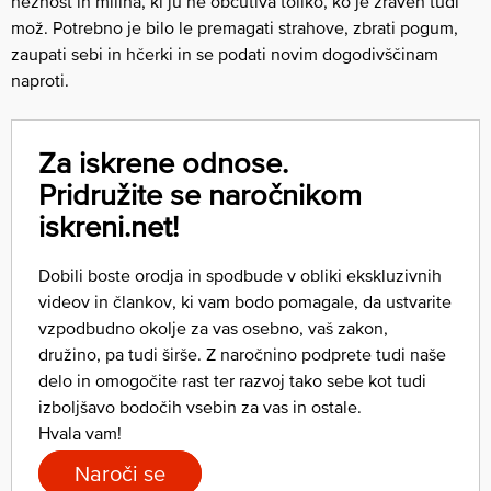
nežnost in milina, ki ju ne občutiva toliko, ko je zraven tudi
mož. Potrebno je bilo le premagati strahove, zbrati pogum,
zaupati sebi in hčerki in se podati novim dogodivščinam
naproti.
Za iskrene odnose.
Pridružite se naročnikom
iskreni.net!
Dobili boste orodja in spodbude v obliki ekskluzivnih
videov in člankov, ki vam bodo pomagale, da ustvarite
vzpodbudno okolje za vas osebno, vaš zakon,
družino, pa tudi širše. Z naročnino podprete tudi naše
delo in omogočite rast ter razvoj tako sebe kot tudi
izboljšavo bodočih vsebin za vas in ostale.
Hvala vam!
Naroči se