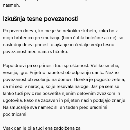
nasmeh.
Izkušnja tesne povezanosti
Po prvem dnevu, ko me je še nekoliko skrbelo, kako bo z
mojo hrbtenico pri smučanju (bom čutila bolečine ali ne), so
naslednji dnevi prinesli olajšanje in čedalje večjo tesno
povezanost med nama s hčerko.
Popoldnevi pa so prinesli tudi sproščenost. Veliko smeha,
veselja, igre. Prijetno napetost ob odpiranju darilc. Nežno
povezanost ob »šolanju na domu«. Hčerka je pogosto želela,
da mi sedi v naročju, ko je reševala naloge. Jaz pa sem se
lahko tudi prvič res posvetila njenim delovnim zvezkom in
ugotovila, kako na zabaven in prijeten način podajajo znanje.
Na smučanje sva namreč šli en teden pred uradnimi
počitnicami.
Vsak dan je bila tudi ena zadolžena za