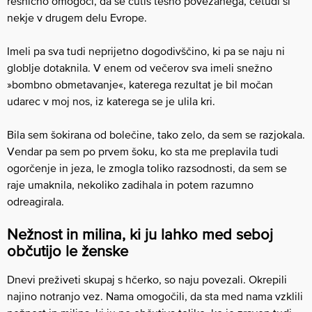
resnično omogoči, da se čutiš tesno povezanega, četudi si
nekje v drugem delu Evrope.
Imeli pa sva tudi neprijetno dogodivščino, ki pa se naju ni
globlje dotaknila. V enem od večerov sva imeli snežno
»bombno obmetavanje«, katerega rezultat je bil močan
udarec v moj nos, iz katerega se je ulila kri.
Bila sem šokirana od bolečine, tako zelo, da sem se razjokala.
Vendar pa sem po prvem šoku, ko sta me preplavila tudi
ogorčenje in jeza, le zmogla toliko razsodnosti, da sem se
raje umaknila, nekoliko zadihala in potem razumno
odreagirala.
Nežnost in milina, ki ju lahko med seboj
občutijo le ženske
Dnevi preživeti skupaj s hčerko, so naju povezali. Okrepili
najino notranjo vez. Nama omogočili, da sta med nama vzklili