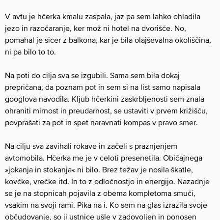
V avtu je hčerka kmalu zaspala, jaz pa sem lahko ohladila
jezo in razočaranje, ker mož ni hotel na dvorišče. No,
pomahal je sicer z balkona, kar je bila olajševalna okoliščina,
ni pa bilo to to.
Na poti do cilja sva se izgubili. Sama sem bila dokaj
prepričana, da poznam pot in sem si na list samo napisala
googlova navodila. Kljub hčerkini zaskrbljenosti sem znala
ohraniti mirnost in preudarnost, se ustaviti v prvem križišču,
povprašati za pot in spet naravnati kompas v pravo smer.
Na cilju sva zavihali rokave in začeli s praznjenjem
avtomobila. Hčerka me je v celoti presenetila. Običajnega
»jokanja in stokanja« ni bilo. Brez težav je nosila škatle,
kovčke, vrečke itd. In to z odločnostjo in energijo. Nazadnje
se je na stopnicah pojavila z obema kompletoma smuči,
vsakim na svoji rami. Pika na i. Ko sem na glas izrazila svoje
občudovanje, so ji ustnice ušle v zadovoljen in ponosen