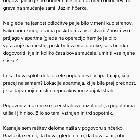
dogovarjanjih je po dobrem mesecu dozorela odločitev, da
greva na smučanje sami. Jaz in hčerka.
Ne glede na jasnost odločitve pa je bilo v meni kup strahov.
Kako bom zmogla sama poskrbeti za vse stvari. Znositi vso
prtljago v apartma (glede na operacijo hernije je bilo
vprašanje na mestu), poskrbeti za vse obroke, se s hčerko
dogovoriti, kje in koliko časa bova smučale, umiriti vse njene
stiske?
In kaj bova sploh delale cele popoldneve v apartmaju, ki je
precej na samem? Lokacija apartmaja, ki je bila prej prednost,
je sedaj v mojih mislih nepričakovano zbujala strah.
Pogovori z možem so sicer strahove razblinjali, a popolnoma
utišali jih niso. Bilo so tam, vztrajen in trd sopotnik.
Kasneje sem rešitev deloma našla v pogovoru s hčerko.
Razložila sem ji, da bova, glede na to, da bova sami, obe