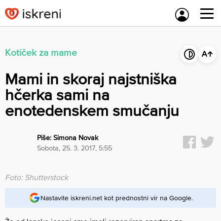
Skip
to
content
Kotiček za mame
Mami in skoraj najstniška
hčerka sami na
enotedenskem smučanju
Piše:
Simona Novak
sobota, 25. 3. 2017, 5:55
Foto: Shutterstock
Nastavite iskreni.net kot prednostni vir na Google.