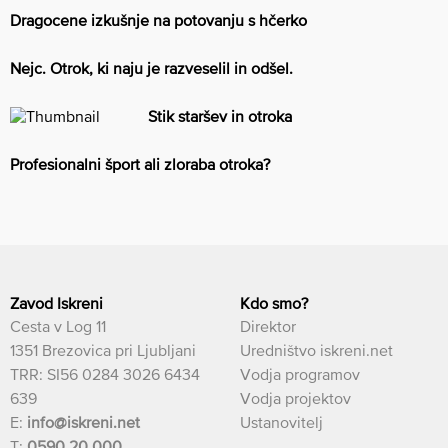
Dragocene izkušnje na potovanju s hčerko
Nejc. Otrok, ki naju je razveselil in odšel.
Stik staršev in otroka
Profesionalni šport ali zloraba otroka?
Zavod Iskreni
Kdo smo?
Cesta v Log 11
Direktor
1351 Brezovica pri Ljubljani
Uredništvo iskreni.net
TRR: SI56 0284 3026 6434
Vodja programov
639
Vodja projektov
E:
info@iskreni.net
Ustanovitelj
T:
0590 20 000