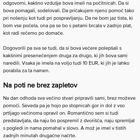
odgovorni, kakšno vzdušje bova imeli na počitnicah. Da si
bova pomagali, sodelovali. Da pričakujem njeno pomoč tako
pri nošenju kot tudi pri pospravljanju. Da ne bom jaz tista, ki
bom vse počela, ona pa se bo s petami brcala v zadnjo plat,
kot radi rečemo po domače.
Dogovorili pa sva se tudi, da si bova večere polepšali s
kakšnimi presenečenjem druga za drugo, ki jih bova sami
naredili. Vsaka je imela na voljo tudi 10 EUR, ki jih je lahko
porabila za ta namen.
Na poti ne brez zapletov
Na dan odhoda sva večino stvari pripravili sami, brez moževe
pomoči. Seveda pa je hojo po stopnicah gor in dol z vso
prtljago večinoma opravil on. Romantično sem si tudi
predstavljala, da naju bo pospremil z dvorišča, naju spremljal
s pogledi in nama pomahal v slovo. A mož je imel v tistih
zadnjih minutah drugačne načrte.