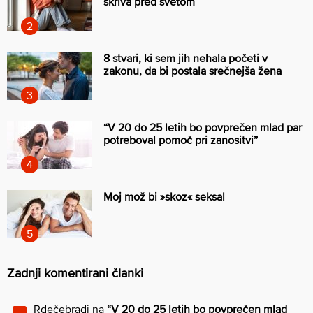
skriva pred svetom
8 stvari, ki sem jih nehala početi v
zakonu, da bi postala srečnejša žena
“V 20 do 25 letih bo povprečen mlad par
potreboval pomoč pri zanositvi”
Moj mož bi »skoz« seksal
Zadnji komentirani članki
Rdečebradi
na
“V 20 do 25 letih bo povprečen mlad