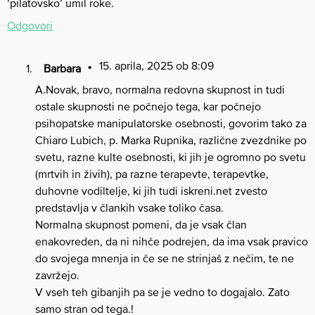
’pilatovsko’ umil roke.
Odgovori
15. aprila, 2025 ob 8:09
Barbara
A.Novak, bravo, normalna redovna skupnost in tudi
ostale skupnosti ne počnejo tega, kar počnejo
psihopatske manipulatorske osebnosti, govorim tako za
Chiaro Lubich, p. Marka Rupnika, različne zvezdnike po
svetu, razne kulte osebnosti, ki jih je ogromno po svetu
(mrtvih in živih), pa razne terapevte, terapevtke,
duhovne vodiltelje, ki jih tudi iskreni.net zvesto
predstavlja v člankih vsake toliko časa.
Normalna skupnost pomeni, da je vsak član
enakovreden, da ni nihče podrejen, da ima vsak pravico
do svojega mnenja in če se ne strinjaš z nečim, te ne
zavržejo.
V vseh teh gibanjih pa se je vedno to dogajalo. Zato
samo stran od tega.!