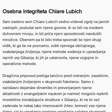
Osebna integriteta Chiare Lubich
Sam osebno sem Chiaro Lubich vedno videval zgolj na javnih
nastopih, poslušal sem njene govore, ki so bili na visokem
duhovnem nivoju, in bil priča njeni sposobnosti navdušiti
množice. Obenem pa bi bilo treba spoznati še njen drugi
vidik, ki ga še ne poznamo, vidik njenega običajnega,
vsakdanjega življenja, njene metode vodenja in upravljanja
raznih vej Gibanja, ki jih je ustanovila, njene vzgojne in
operativne metode.
Dragičina pripoved pretrga tančico pred notranjim, zasebnim,
vsakdanjim življenjem v skupnosti fokolarov. Samo z
raziskavo dejanske dinamike in preverjanjem njene
skladnosti z evangeljskim naukom je namreč mogoče razkriti
morebitne zlorabljajoče strukture v Gibanju, ki ne bi več
zadevale le nekaj tako imenovanih žrtev, temveč vse njene
člane, saj to vprašanje postane vprašanje celotne skupnosti.