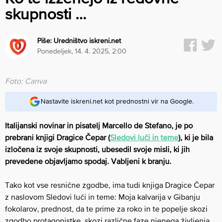
skupnosti …
Piše:
Uredništvo iskreni.net
ponedeljek, 14. 4. 2025, 2:00
Foto: Canva
Nastavite iskreni.net kot prednostni vir na Google.
Italijanski novinar in pisatelj Marcello de Stefano, je po
prebrani knjigi Dragice Čepar (
Sledovi luči in teme
), ki je bila
izločena iz svoje skupnosti, ubesedil svoje misli, ki jih
prevedene objavljamo spodaj. Vabljeni k branju.
Tako kot vse resnične zgodbe, ima tudi knjiga Dragice Čepar
z naslovom Sledovi luči in teme: Moja kalvarija v Gibanju
fokolarov, prednost, da te prime za roko in te popelje skozi
zgodbo protagonistke, skozi različne faze njenega življenja.