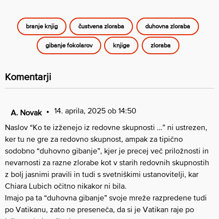
branje knjig
čustvena zloraba
duhovna zloraba
gibanje fokolarov
knjige
zloraba
Komentarji
14. aprila, 2025 ob 14:50
A. Novak
Naslov “Ko te izženejo iz redovne skupnosti …” ni ustrezen,
ker tu ne gre za redovno skupnost, ampak za tipično
sodobno “duhovno gibanje”, kjer je precej več priložnosti in
nevarnosti za razne zlorabe kot v starih redovnih skupnostih
z bolj jasnimi pravili in tudi s svetniškimi ustanovitelji, kar
Chiara Lubich očitno nikakor ni bila.
Imajo pa ta “duhovna gibanje” svoje mreže razpredene tudi
po Vatikanu, zato ne preseneča, da si je Vatikan raje po