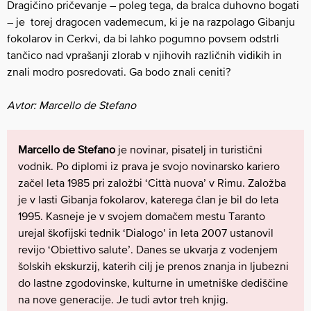
Dragičino pričevanje – poleg tega, da bralca duhovno bogati
– je torej dragocen vademecum, ki je na razpolago Gibanju
fokolarov in Cerkvi, da bi lahko pogumno povsem odstrli
tančico nad vprašanji zlorab v njihovih različnih vidikih in
znali modro posredovati. Ga bodo znali ceniti?
Avtor: Marcello de Stefano
Marcello de Stefano
je novinar, pisatelj in turistični
vodnik. Po diplomi iz prava je svojo novinarsko kariero
začel leta 1985 pri založbi ‘Città nuova’ v Rimu. Založba
je v lasti Gibanja fokolarov, katerega član je bil do leta
1995. Kasneje je v svojem domačem mestu Taranto
urejal škofijski tednik ‘Dialogo’ in leta 2007 ustanovil
revijo ‘Obiettivo salute’. Danes se ukvarja z vodenjem
šolskih ekskurzij, katerih cilj je prenos znanja in ljubezni
do lastne zgodovinske, kulturne in umetniške dediščine
na nove generacije. Je tudi avtor treh knjig.