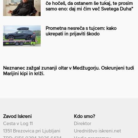
če hočeš, da ostanem še tukaj, te prosim
samo eno: daj mi čim več Svetega Duha”
Prometna nesreča s tujcem: kako
ukrepati in prijaviti škodo
Neznanec zažgal zunanji oltar v Medžugorju. Oskrunjeni tudi
Marijini kipi in križi.
Zavod Iskreni
Kdo smo?
Cesta v Log 11
Direktor
1351 Brezovica pri Ljubljani
Uredništvo iskreni.net
TRR: SI56 0284 3026 6434
Vodja programov