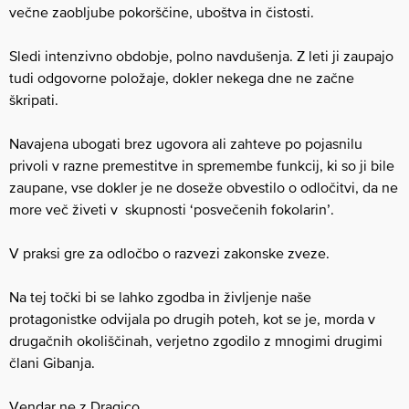
večne zaobljube pokorščine, uboštva in čistosti.
Sledi intenzivno obdobje, polno navdušenja. Z leti ji zaupajo
tudi odgovorne položaje, dokler nekega dne ne začne
škripati.
Navajena ubogati brez ugovora ali zahteve po pojasnilu
privoli v razne premestitve in spremembe funkcij, ki so ji bile
zaupane, vse dokler je ne doseže obvestilo o odločitvi, da ne
more več živeti v skupnosti ‘posvečenih fokolarin’.
V praksi gre za odločbo o razvezi zakonske zveze.
Na tej točki bi se lahko zgodba in življenje naše
protagonistke odvijala po drugih poteh, kot se je, morda v
drugačnih okoliščinah, verjetno zgodilo z mnogimi drugimi
člani Gibanja.
Vendar ne z Dragico.