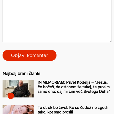
Najbolj brani članki
IN MEMORIAM: Pavel Kodelja – “Jezus,
če hočeš, da ostanem še tukaj, te prosim
samo eno: daj mi čim več Svetega Duha”
Ta otrok bo živel: Ko se čudež ne zgodi
tako, kot smo prosili