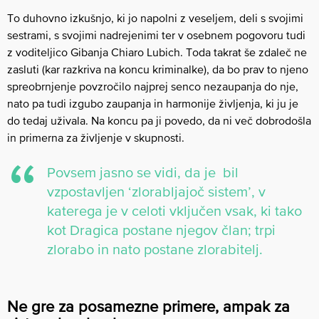
To duhovno izkušnjo, ki jo napolni z veseljem, deli s svojimi
sestrami, s svojimi nadrejenimi ter v osebnem pogovoru tudi
z voditeljico Gibanja Chiaro Lubich. Toda takrat še zdaleč ne
zasluti (kar razkriva na koncu kriminalke), da bo prav to njeno
spreobrnjenje povzročilo najprej senco nezaupanja do nje,
nato pa tudi izgubo zaupanja in harmonije življenja, ki ju je
do tedaj uživala. Na koncu pa ji povedo, da ni več dobrodošla
in primerna za življenje v skupnosti.
Povsem jasno se vidi, da je bil
vzpostavljen ‘zlorabljajoč sistem’, v
katerega je v celoti vključen vsak, ki tako
kot Dragica postane njegov član; trpi
zlorabo in nato postane zlorabitelj.
Ne gre za posamezne primere, ampak za