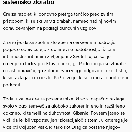
sistemsko zlorabo
Gre za razplet, ki ponovno pretrga tančico pred zvitim
pristopom, ki se skriva v zlorabah, namreč nad njihovim
opravičevanjem na podlagi duhovnih vzgibov.
Znano je, da se spolne zlorabe na cerkvenem področju
pogosto opravičujejo z domnevno podobnostjo fizične
intimnosti z intimnim življenjem v Sveti Trojici, kar je
omenjeno tudi v predstavljeni knjigi. Podobno pa se zlorabe
oblasti opravičujejo z domnevno vlogo odgovornih kot tistih,
ki so razlagalci in nosilci Božje volje, ki se ji morajo podrejeni
podrediti.
Toda tukaj ne gre za posameznike, ki so si napačno razlagali
svojo vlogo, temveč za globoko zakoreninjeno in razširjeno
doktrino, ki temelji na duhovnosti Gibanja. Povsem jasno se
vidi, da je bil vzpostavljen ‘zlorabljajoč sistem’, v katerega je
v celoti vključen vsak, ki tako kot Dragica postane njegov