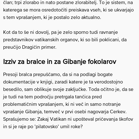
član; trpi zlorabo in nato postane zlorabitelj. To je sistem, na
katerega se mora osredotočiti preiskava vseh, ki se ukvarjajo
s tem vprašanjem, ki je postalo zelo aktualno.
Kot da to še ni dovolj, pa je zelo sporno tudi ravnanje
predstavnikov vatikanskih organov, ki so bili poklicani, da
preučijo Dragičin primer.
Izziv za bralce in za Gibanje fokolarov
Presoji bralca prepuščamo, da si na podlagi bogate
dokumentacije v knjigi, zaradi katere je ta verodostojno
besedilo, sam oblikuje svoje zaključke. Toda očitno je, da se
je tudi na tem področju pretrgala tančica pred
problematičnim vprašanjem, ki ni več in samo notranje
vprašanje Gibanja, temveč v prvi osebi nagovarja Cerkev.
Sprašujemo se: Zakaj Vatikan ni upošteval pričevanja škofov
in si je raje po ’pilatovsko’ umil roke?