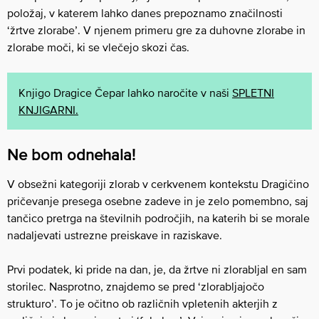
položaj, v katerem lahko danes prepoznamo značilnosti
‘žrtve zlorabe’. V njenem primeru gre za duhovne zlorabe in
zlorabe moči, ki se vlečejo skozi čas.
Knjigo Dragice Čepar lahko naročite v naši
SPLETNI
KNJIGARNI.
Ne bom odnehala!
V obsežni kategoriji zlorab v cerkvenem kontekstu Dragičino
pričevanje presega osebne zadeve in je zelo pomembno, saj
tančico pretrga na številnih področjih, na katerih bi se morale
nadaljevati ustrezne preiskave in raziskave.
Prvi podatek, ki pride na dan, je, da žrtve ni zlorabljal en sam
storilec. Nasprotno, znajdemo se pred ‘zlorabljajočo
strukturo’. To je očitno ob različnih vpletenih akterjih z