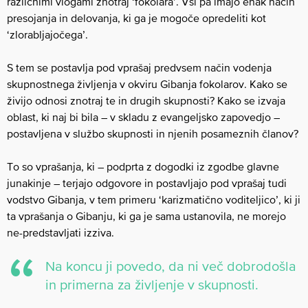
različnimi vlogami znotraj ‘fokolara’. Vsi pa imajo enak način
presojanja in delovanja, ki ga je mogoče opredeliti kot
‘zlorabljajočega’.
S tem se postavlja pod vprašaj predvsem način vodenja
skupnostnega življenja v okviru Gibanja fokolarov. Kako se
živijo odnosi znotraj te in drugih skupnosti? Kako se izvaja
oblast, ki naj bi bila – v skladu z evangeljsko zapovedjo –
postavljena v službo skupnosti in njenih posameznih članov?
To so vprašanja, ki – podprta z dogodki iz zgodbe glavne
junakinje – terjajo odgovore in postavljajo pod vprašaj tudi
vodstvo Gibanja, v tem primeru ‘karizmatično voditeljico’, ki ji
ta vprašanja o Gibanju, ki ga je sama ustanovila, ne morejo
ne-predstavljati izziva.
Na koncu ji povedo, da ni več dobrodošla
in primerna za življenje v skupnosti.