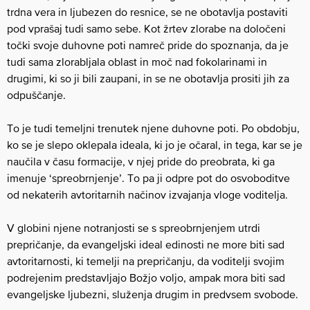
trdna vera in ljubezen do resnice, se ne obotavlja postaviti
pod vprašaj tudi samo sebe. Kot žrtev zlorabe na določeni
točki svoje duhovne poti namreč pride do spoznanja, da je
tudi sama zlorabljala oblast in moč nad fokolarinami in
drugimi, ki so ji bili zaupani, in se ne obotavlja prositi jih za
odpuščanje.
To je tudi temeljni trenutek njene duhovne poti. Po obdobju,
ko se je slepo oklepala ideala, ki jo je očaral, in tega, kar se je
naučila v času formacije, v njej pride do preobrata, ki ga
imenuje ‘spreobrnjenje’. To pa ji odpre pot do osvoboditve
od nekaterih avtoritarnih načinov izvajanja vloge voditelja.
V globini njene notranjosti se s spreobrnjenjem utrdi
prepričanje, da evangeljski ideal edinosti ne more biti sad
avtoritarnosti, ki temelji na prepričanju, da voditelji svojim
podrejenim predstavljajo Božjo voljo, ampak mora biti sad
evangeljske ljubezni, služenja drugim in predvsem svobode.