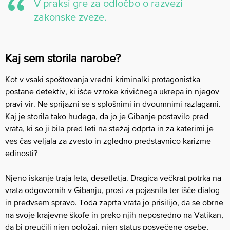
V praksi gre za odločbo o razvezi
zakonske zveze.
Kaj sem storila narobe?
Kot v vsaki spoštovanja vredni kriminalki protagonistka
postane detektiv, ki išče vzroke krivičnega ukrepa in njegov
pravi vir. Ne sprijazni se s splošnimi in dvoumnimi razlagami.
Kaj je storila tako hudega, da jo je Gibanje postavilo pred
vrata, ki so ji bila pred leti na stežaj odprta in za katerimi je
ves čas veljala za zvesto in zgledno predstavnico karizme
edinosti?
Njeno iskanje traja leta, desetletja. Dragica večkrat potrka na
vrata odgovornih v Gibanju, prosi za pojasnila ter išče dialog
in predvsem spravo. Toda zaprta vrata jo prisilijo, da se obrne
na svoje krajevne škofe in preko njih neposredno na Vatikan,
da bi preučili njen položaj, njen status posvečene osebe,