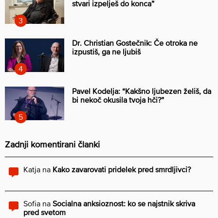
stvari izpelješ do konca”
Dr. Christian Gostečnik: Če otroka ne
izpustiš, ga ne ljubiš
Pavel Kodelja: “Kakšno ljubezen želiš, da
bi nekoč okusila tvoja hči?”
Zadnji komentirani članki
Katja
na
Kako zavarovati pridelek pred smrdljivci?
Sofia
na
Socialna anksioznost: ko se najstnik skriva
pred svetom