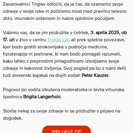
Zavarovalnici Triglav odločili, da je čas, da vzamemo svoje
zdravje v svoje roke in poiščemo most med pravilno telesno
držo, imunskim sistemom in našim splošnim počutjem.
Vabimo vas, da se jim pridružite v četrtek,
3. aprila 2025, ob
17. uri
v živo v centru
Triglav Lab
ali prek spletne povezave,
kjer bodo gostili strokovnjake s področja medicine,
fizioterapije in prehrane, ki nam bodo pomagali razumeti,
kako lahko s preprostimi prilagoditvami izboljšamo svoje
zdravje in kakovost življenja. Svoj pogled pa bo z nami delil
tudi slovenski kajakaš na divjih vodah
Peter Kauzer
.
Pogovor bo vodila izkušena moderatorka in bivša vrhunska
športnica
Brigita Langerholc
.
Storite nekaj za svoje zdravje in se pridružite s prijavo na
dogodek.
PRIJAVI SE