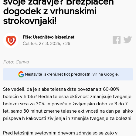
svoje zdravje? Brezplačen
dogodek z vrhunskimi
strokovnjaki!
Piše:
Uredništvo iskreni.net
četrtek, 27. 3. 2025, 7:26
Foto: Canva
Nastavite iskreni.net kot prednostni vir na Google.
Ste vedeli, da je slaba telesna drža povezana z 60-80%
bolečin v hrbtu? Redna telesna aktivnost zmanjšuje tveganje
bolezni srca za 30% in povečuje življenjsko dobo za 3 do 7
let, samo 30 minut zmerne telesne aktivnosti na dan pa lahko
prispeva h kakovosti življenja in zmanjša tveganje za bolezni.
Pred letošnjim svetovnim dnevom zdravja so se zato v