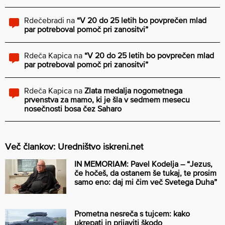
Rdečebradi
na
“V 20 do 25 letih bo povprečen mlad
par potreboval pomoč pri zanositvi”
Rdeča Kapica
na
“V 20 do 25 letih bo povprečen mlad
par potreboval pomoč pri zanositvi”
Rdeča Kapica
na
Zlata medalja nogometnega
prvenstva za mamo, ki je šla v sedmem mesecu
nosečnosti bosa čez Saharo
Več člankov: Uredništvo iskreni.net
IN MEMORIAM: Pavel Kodelja – “Jezus,
če hočeš, da ostanem še tukaj, te prosim
samo eno: daj mi čim več Svetega Duha”
Prometna nesreča s tujcem: kako
ukrepati in prijaviti škodo