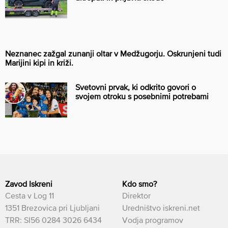
Neznanec zažgal zunanji oltar v Medžugorju. Oskrunjeni tudi
Marijini kipi in križi.
Svetovni prvak, ki odkrito govori o
svojem otroku s posebnimi potrebami
Zavod Iskreni
Kdo smo?
Cesta v Log 11
Direktor
1351 Brezovica pri Ljubljani
Uredništvo iskreni.net
TRR: SI56 0284 3026 6434
Vodja programov