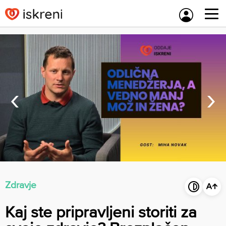
Skip
to
content
‹
›
Zdravje
Kaj ste pripravljeni storiti za