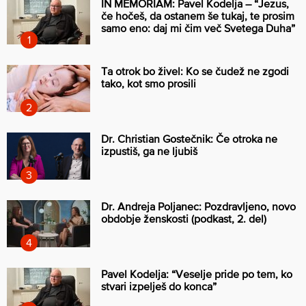
IN MEMORIAM: Pavel Kodelja – “Jezus,
če hočeš, da ostanem še tukaj, te prosim
samo eno: daj mi čim več Svetega Duha”
Ta otrok bo živel: Ko se čudež ne zgodi
tako, kot smo prosili
Dr. Christian Gostečnik: Če otroka ne
izpustiš, ga ne ljubiš
Dr. Andreja Poljanec: Pozdravljeno, novo
obdobje ženskosti (podkast, 2. del)
Pavel Kodelja: “Veselje pride po tem, ko
stvari izpelješ do konca”