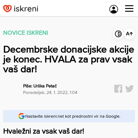
Skip
to
content
NOVICE ISKRENI
Decembrske donacijske akcije
je konec. HVALA za prav vsak
vaš dar!
Piše:
Urška Petač
ponedeljek, 24. 1. 2022, 1:04
Nastavite iskreni.net kot prednostni vir na Google.
Hvaležni za vsak vaš dar!