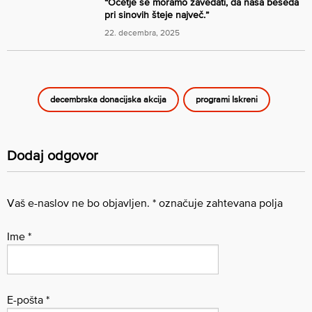
“Očetje se moramo zavedati, da naša beseda
pri sinovih šteje največ.”
22. decembra, 2025
decembrska donacijska akcija
programi Iskreni
Dodaj odgovor
Vaš e-naslov ne bo objavljen.
*
označuje zahtevana polja
Ime
*
E-pošta
*