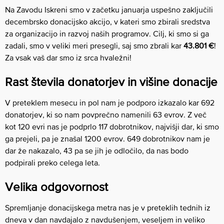
Na Zavodu Iskreni smo v začetku januarja uspešno zaključili
decembrsko donacijsko akcijo, v kateri smo zbirali sredstva
za organizacijo in razvoj naših programov. Cilj, ki smo si ga
zadali, smo v veliki meri presegli, saj smo zbrali kar
43.801 €
!
Za vsak vaš dar smo iz srca hvaležni!
Rast števila donatorjev in višine donacije
V preteklem mesecu in pol nam je podporo izkazalo kar 692
donatorjev, ki so nam povprečno namenili 63 evrov. Z več
kot 120 evri nas je podprlo 117 dobrotnikov, najvišji dar, ki smo
ga prejeli, pa je znašal 1200 evrov. 649 dobrotnikov nam je
dar že nakazalo, 43 pa se jih je odločilo, da nas bodo
podpirali preko celega leta.
Velika odgovornost
Spremljanje donacijskega metra nas je v preteklih tednih iz
dneva v dan navdajalo z navdušenjem, veseljem in veliko