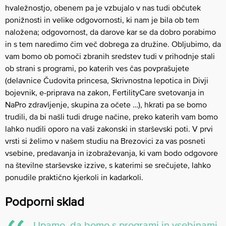
hvaležnostjo, obenem pa je vzbujalo v nas tudi občutek
ponižnosti in velike odgovornosti, ki nam je bila ob tem
naložena; odgovornost, da darove kar se da dobro porabimo
in s tem naredimo čim več dobrega za družine. Obljubimo, da
vam bomo ob pomoči zbranih sredstev tudi v prihodnje stali
ob strani s programi, po katerih ves čas povprašujete
(delavnice Čudovita princesa, Skrivnostna lepotica in Divji
bojevnik, e-priprava na zakon, FertilityCare svetovanja in
NaPro zdravljenje, skupina za očete …), hkrati pa se bomo
trudili, da bi našli tudi druge načine, preko katerih vam bomo
lahko nudili oporo na vaši zakonski in starševski poti. V prvi
vrsti si želimo v našem studiu na Brezovici za vas posneti
vsebine, predavanja in izobraževanja, ki vam bodo odgovore
na številne starševske izzive, s katerimi se srečujete, lahko
ponudile praktično kjerkoli in kadarkoli.
Podporni sklad
Upamo, da bomo s programi in vsebinami,