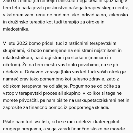
zato si želimo (na temeljih lanskoletnega dela in spoznanj) v
tem letu nadaljevati poslanstvo našega terapevtskega centra,
v katerem vam trenutno nudimo tako individualno, zakonsko
in družinsko terapijo kot tudi terapijo za otroke in
mladostnike.
V letu 2022 bomo pričeli tudi z različnimi terapevtskimi
skupinami, ki bodo namenjene na eni strani najstnikom in
mladostnikom, na drugi strani pa staršem (mamam in
očetom). Že na tem mestu vas toplo povabimo, da se jih
udeležite. Duševno zdravje (tako vas kot tudi vaših otrok) je
namreč prav tako pomembno kot telesno zdravje, zato z
obiskom terapevta ne odlašajte. Pogumno se odločite za
vstop v terapevtski proces ali skupino, v kolikor si tega ne
morete privoščiti, pa nam pišite na
urska.petac@iskreni.net
in
zaprosite za finančno pomoč iz podpornega sklada.
Pišite nam tudi vsi tisti, ki bi se radi udeležili kateregakoli
drugega programa, a si ga zaradi finančne stiske ne morete