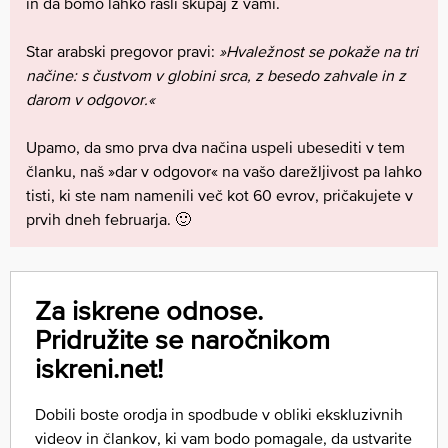
in da bomo lahko rasli skupaj z vami.
Star arabski pregovor pravi:
»Hvaležnost se pokaže na tri
načine: s čustvom v globini srca, z besedo zahvale in z
darom v odgovor.«
Upamo, da smo prva dva načina uspeli ubesediti v tem
članku, naš »dar v odgovor« na vašo darežljivost pa lahko
tisti, ki ste nam namenili več kot 60 evrov, pričakujete v
prvih dneh februarja. 🙂
Za iskrene odnose.
Pridružite se naročnikom
iskreni.net!
Dobili boste orodja in spodbude v obliki ekskluzivnih
videov in člankov, ki vam bodo pomagale, da ustvarite