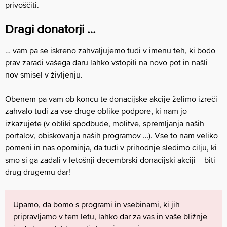
privoščiti.
Dragi donatorji …
… vam pa se iskreno zahvaljujemo tudi v imenu teh, ki bodo
prav zaradi vašega daru lahko vstopili na novo pot in našli
nov smisel v življenju.
Obenem pa vam ob koncu te donacijske akcije želimo izreči
zahvalo tudi za vse druge oblike podpore, ki nam jo
izkazujete (v obliki spodbude, molitve, spremljanja naših
portalov, obiskovanja naših programov …). Vse to nam veliko
pomeni in nas opominja, da tudi v prihodnje sledimo cilju, ki
smo si ga zadali v letošnji decembrski donacijski akciji – biti
drug drugemu dar!
Upamo, da bomo s programi in vsebinami, ki jih
pripravljamo v tem letu, lahko dar za vas in vaše bližnje