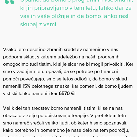
ki jih pripravljamo v tem letu, lahko dar za
vas in vaše bližnje in da bomo lahko rasli
skupaj z vami.
Vsako leto desetino zbranih sredstev namenimo v naš
podporni sklad, s katerim udeležbo na naših programih
omogočimo tudi tistim, ki si je sicer ne bi mogli privoščiti. Ker
smo v zadnjem letu opažali, da se potrebe po finančni
pomoči povečujejo, smo se letos odločili, da bomo v sklad
namenili 15% celotnega zneska, kar pomeni, da bomo ljudem
v stiski lahko namenili kar
6570 €
!
Velik del teh sredstev bomo namenili tistim, ki se na nas
obračajo z željo po obiskovanju terapije. V preteklem letu
smo namreč srečali veliko ljudi, ob katerih smo spoznavali,
kako potrebno in pomembno je naše delo na tem področju,