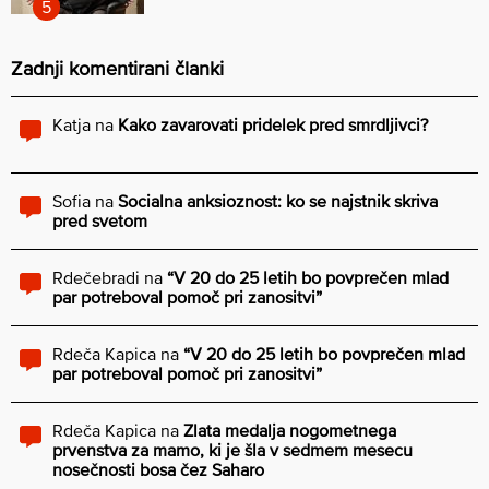
Zadnji komentirani članki
Katja
na
Kako zavarovati pridelek pred smrdljivci?
Sofia
na
Socialna anksioznost: ko se najstnik skriva
pred svetom
Rdečebradi
na
“V 20 do 25 letih bo povprečen mlad
par potreboval pomoč pri zanositvi”
Rdeča Kapica
na
“V 20 do 25 letih bo povprečen mlad
par potreboval pomoč pri zanositvi”
Rdeča Kapica
na
Zlata medalja nogometnega
prvenstva za mamo, ki je šla v sedmem mesecu
nosečnosti bosa čez Saharo