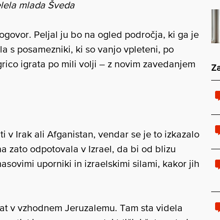
 želela mlada Šveda
ovor. Peljal ju bo na ogled področja, ki ga je
la s posamezniki, ki so vanjo vpleteni, po
igrico igrata po mili volji – z novim zavedanjem
Za
ti v Irak ali Afganistan, vendar se je to izkazalo
a zato odpotovala v Izrael, da bi od blizu
vimi uporniki in izraelskimi silami, kakor jih
at v vzhodnem Jeruzalemu. Tam sta videla