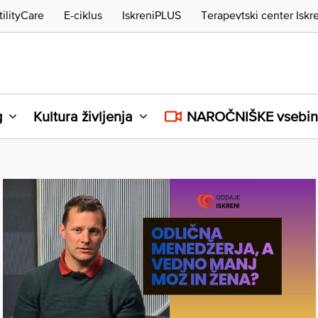
tilityCare
E-ciklus
IskreniPLUS
Terapevtski center Iskr
g
Kultura življenja
NAROČNIŠKE vsebi