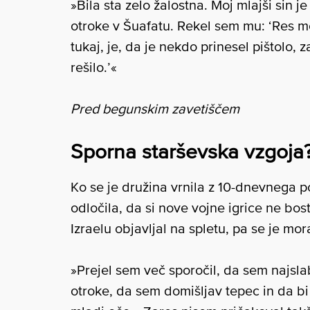
»Bila sta zelo žalostna. Moj mlajši sin je
otroke v Šuafatu. Rekel sem mu: ‘Res mo
tukaj, je, da je nekdo prinesel pištolo, z
rešilo.’«
Pred begunskim zavetiščem
Sporna starševska vzgoja
Ko se je družina vrnila z 10-dnevnega p
odločila, da si nove vojne igrice ne bos
Izraelu objavljal na spletu, pa se je mora
»Prejel sem več sporočil, da sem najsla
otroke, da sem domišljav tepec in da b