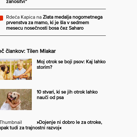
zanositvi”
Rdeča Kapica
na
Zlata medalja nogometnega
prvenstva za mamo, ki je šla v sedmem
mesecu nosečnosti bosa čez Saharo
č člankov: Tilen Mlakar
Moj otrok se boji psov: Kaj lahko
storim?
10 stvari, ki se jih otrok lahko
nauči od psa
»Dojenje ni dobro le za otroke,
pak tudi za trajnostni razvoj«