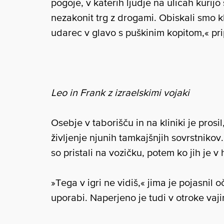
pogoje, v katerih ljudje na ulicah kurijo
nezakonit trg z drogami. Obiskali smo kli
udarec v glavo s puškinim kopitom,« pr
Leo in Frank z izraelskimi vojaki
Osebje v taborišču in na kliniki je prosi
življenje njunih tamkajšnjih sovrstnikov
so pristali na vozičku, potem ko jih je 
»Tega v igri ne vidiš,« jima je pojasnil o
uporabi. Naperjeno je tudi v otroke vajin