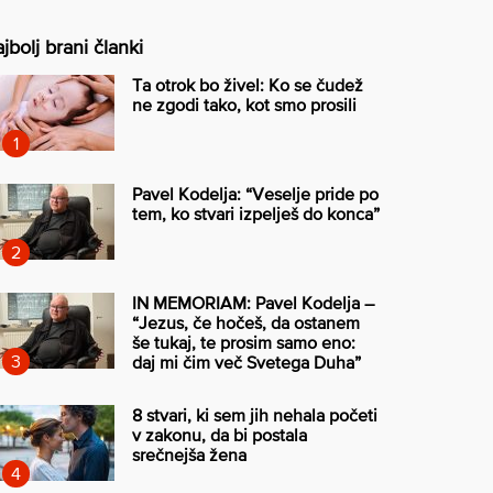
jbolj brani članki
Ta otrok bo živel: Ko se čudež
ne zgodi tako, kot smo prosili
Pavel Kodelja: “Veselje pride po
tem, ko stvari izpelješ do konca”
IN MEMORIAM: Pavel Kodelja –
“Jezus, če hočeš, da ostanem
še tukaj, te prosim samo eno:
daj mi čim več Svetega Duha”
8 stvari, ki sem jih nehala početi
v zakonu, da bi postala
srečnejša žena