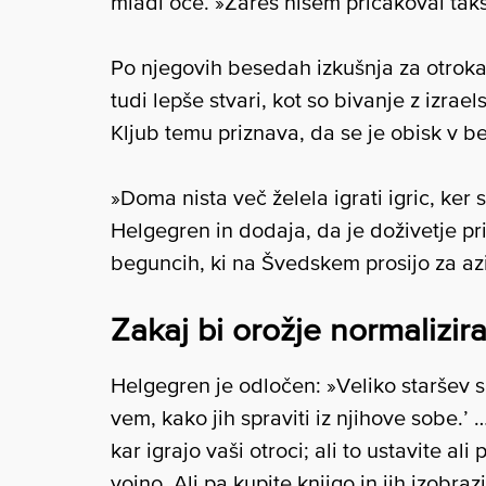
mladi oče. »Zares nisem pričakoval takš
Po njegovih besedah izkušnja za otroka 
tudi lepše stvari, kot so bivanje z izrae
Kljub temu priznava, da se je obisk v b
»Doma nista več želela igrati igric, ker 
Helgegren in dodaja, da je doživetje pr
beguncih, ki na Švedskem prosijo za azi
Zakaj bi orožje normalizira
Helgegren je odločen: »Veliko staršev sli
vem, kako jih spraviti iz njihove sobe.’
kar igrajo vaši otroci; ali to ustavite al
vojno. Ali pa kupite knjigo in jih izobrazi