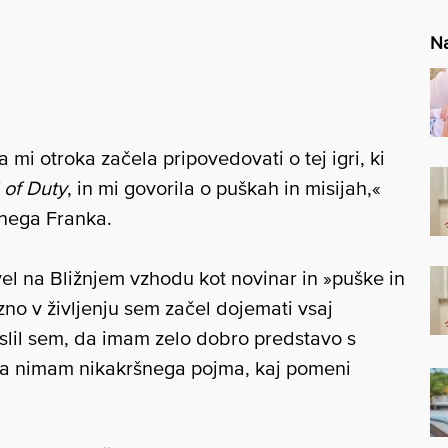
Na
 mi otroka začela pripovedovati o tej igri, ki
 of Duty
, in mi govorila o puškah in misijah,«
tnega Franka.
vel na Bližnjem vzhodu kot novinar in »puške in
ozno v življenju sem začel dojemati vsaj
islil sem, da imam zelo dobro predstavo s
, da nimam nikakršnega pojma, kaj pomeni