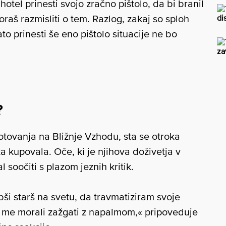
 hotel prinesti svojo zračno pištolo, da bi branil
raš razmisliti o tem. Razlog, zakaj so sploh
di
ato prinesti še eno pištolo situacije ne bo
za
?
otovanja na Bližnje Vzhodu, sta se otroka
ta kupovala. Oče, ki je njihova doživetja v
l soočiti s plazom jeznih kritik.
bši starš na svetu, da travmatiziram svoje
i me morali zažgati z napalmom,« pripoveduje