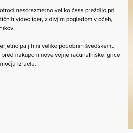
otroci nesorazmerno veliko časa preždijo pri
stičnih video iger, z divjim pogledom v očeh,
nikov.
 Verjetno pa jih ni veliko podobnih švedskemu
e pred nakupom nove vojne računalniške igrice
močja Izraela.