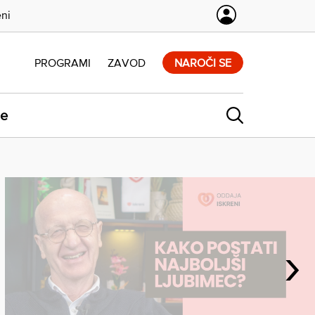
eni
PROGRAMI
ZAVOD
NAROČI SE
ne
›