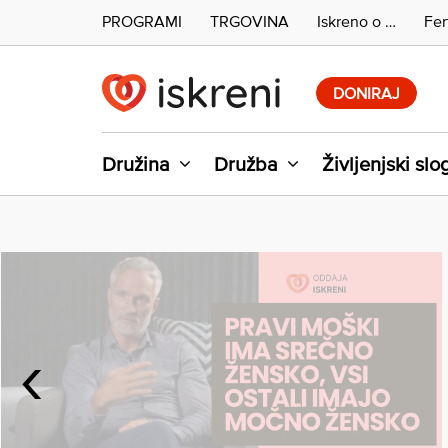
PROGRAMI
TRGOVINA
Iskreno o …
Fer
Skip
to
DONIRAJ
content
Družina
Družba
Življenjski slo
‹