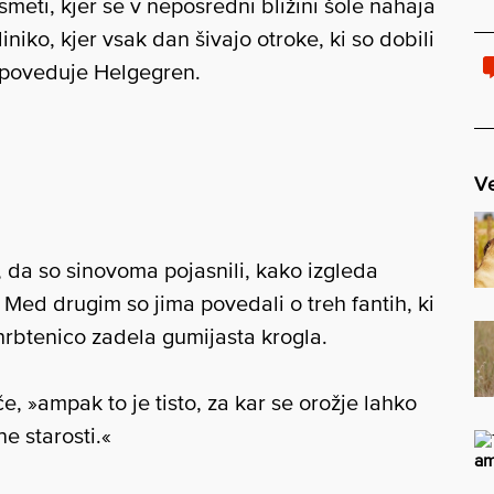
 smeti, kjer se v neposredni bližini šole nahaja
niko, kjer vsak dan šivajo otroke, ki so dobili
ipoveduje Helgegren.
Ve
l, da so sinovoma pojasnili, kako izgleda
. Med drugim so jima povedali o treh fantih, ki
v hrbtenico zadela gumijasta krogla.
če, »ampak to je tisto, za kar se orožje lahko
e starosti.«
am