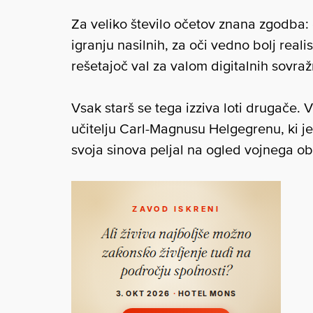
Za veliko število očetov znana zgodba: 
igranju nasilnih, za oči vedno bolj reali
rešetajoč val za valom digitalnih sovraž
Vsak starš se tega izziva loti drugače.
učitelju Carl-Magnusu Helgegrenu, ki j
svoja sinova peljal na ogled vojnega ob