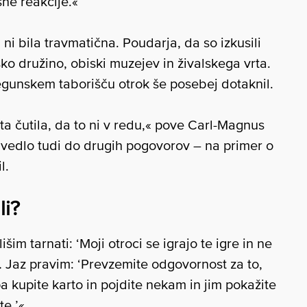
ne reakcije.«
ni bila travmatična. Poudarja, da so izkusili
lsko družino, obiski muzejev in živalskega vrta.
egunskem taborišču otrok še posebej dotaknil.
sta čutila, da to ni v redu,« pove Carl-Magnus
ivedlo tudi do drugih pogovorov – na primer o
l.
li?
šim tarnati: ‘Moji otroci se igrajo te igre in ne
 … Jaz pravim: ‘Prevzemite odgovornost za to,
i pa kupite karto in pojdite nekam in jim pokažite
te.’«