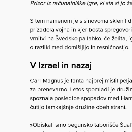
Prizor iz računalniške igre, ki sta si jo
S tem namenom je s sinovoma sklenil dog
prizadela vojna in kjer bosta spregovori
vrnitvi na Švedsko pa lahko, če želita, 
o razliki med domišljijo in resničnostjo.
V Izrael in nazaj
Carl-Magnus je fanta najprej mislil pelja
za prenevarno. Letos spomladi je družin
spoznala posledice spopadov med Hamaso
čutijo tamkajšnje družine obeh strani.
»Obiskali smo begunsko taborišče Šuaf