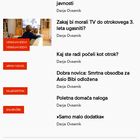
javnosti
Darja Ovsenik
Zakaj bi morali TV do otrokovega 3.
leta ugasniti?
Darja Ovsenik
VZGOJNI IZZIVI
VZGOJNI IZZIVI
Kaj ste radi počeli kot otrok?
Darja Ovsenik
ARHIV NOVIC
Dobra novica: Smrtna obsodba za
Asio Bibi odložena
Darja Ovsenik
MLADOSTNIK
Poletna domača naloga
Darja Ovsenik
DOJENČEK
»Samo malo dodatka«
Darja Ovsenik