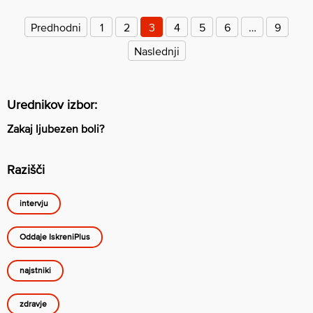
Številčenje
prispevkov
Predhodni
1
2
3
4
5
6
…
9
Naslednji
Urednikov izbor:
Zakaj ljubezen boli?
Razišči
intervju
Oddaje IskreniPlus
najstniki
zdravje