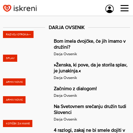
Skip
to
content
DARJA OVSENIK
RAZVOJ OTROKA---
Bom imela dvojčke, če jih imamo v
družini?
Darja Ovsenik
SPLAV
»Ženska, ki pove, da je storila splav,
je junakinja.«
Darja Ovsenik
ARHIV NOVIC
Začnimo z dialogom!
Darja Ovsenik
ARHIV NOVIC
Na Svetovnem srečanju družin tudi
Slovenci
Darja Ovsenik
KOTIČEK ZA MAME
4 razlogi, zakaj ne bi smele dojiti v