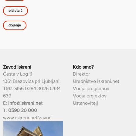
biti starš
dojenje
Zavod Iskreni
Kdo smo?
Cesta v Log 11
Direktor
1351 Brezovica pri Ljubljani
Uredništvo iskreni.net
TRR: SI56 0284 3026 6434
Vodja programov
639
Vodja projektov
E:
info@iskreni.net
Ustanovitelj
T:
0590 20 000
www.iskreni.net/zavod