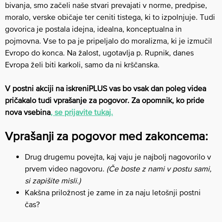
bivanja, smo začeli naše stvari prevajati v norme, predpise,
moralo, verske običaje ter ceniti tistega, ki to izpolnjuje. Tudi
govorica je postala idejna, idealna, konceptualna in
pojmovna. Vse to pa je pripeljalo do moralizma, ki je izmučil
Evropo do konca. Na žalost, ugotavlja p. Rupnik, danes
Evropa želi biti karkoli, samo da ni krščanska.
V postni akciji na iskreniPLUS vas bo vsak dan poleg videa
pričakalo tudi vprašanje za pogovor. Za opomnik, ko pride
nova vsebina
, se prijavite tukaj.
Vprašanji za pogovor med zakoncema:
Drug drugemu povejta, kaj vaju je najbolj nagovorilo v
prvem video nagovoru.
(Če boste z nami v postu sami,
si zapišite misli.)
Kakšna priložnost je zame in za naju letošnji postni
čas?