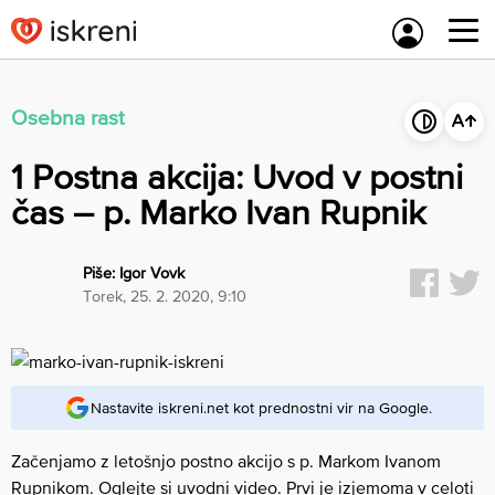
Skip
to
content
Osebna rast
1 Postna akcija: Uvod v postni
čas – p. Marko Ivan Rupnik
Piše:
Igor Vovk
torek, 25. 2. 2020, 9:10
Nastavite iskreni.net kot prednostni vir na Google.
Začenjamo z letošnjo postno akcijo s p. Markom Ivanom
Rupnikom. Oglejte si uvodni video. Prvi je izjemoma v celoti