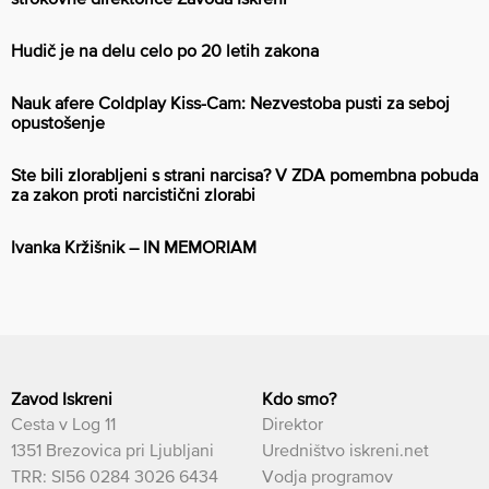
Hudič je na delu celo po 20 letih zakona
Nauk afere Coldplay Kiss-Cam: Nezvestoba pusti za seboj
opustošenje
Ste bili zlorabljeni s strani narcisa? V ZDA pomembna pobuda
za zakon proti narcistični zlorabi
Ivanka Kržišnik – IN MEMORIAM
Zavod Iskreni
Kdo smo?
Cesta v Log 11
Direktor
1351 Brezovica pri Ljubljani
Uredništvo iskreni.net
TRR: SI56 0284 3026 6434
Vodja programov