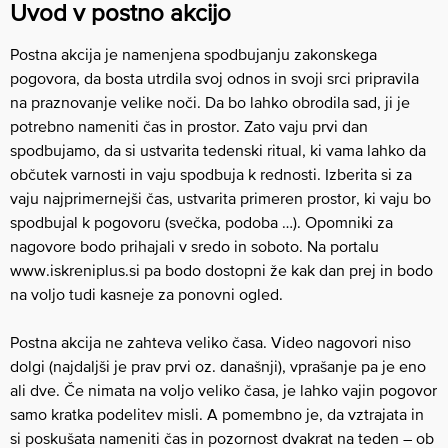
Uvod v postno akcijo
Postna akcija je namenjena spodbujanju zakonskega
pogovora, da bosta utrdila svoj odnos in svoji srci pripravila
na praznovanje velike noči. Da bo lahko obrodila sad, ji je
potrebno nameniti čas in prostor. Zato vaju prvi dan
spodbujamo, da si ustvarita tedenski ritual, ki vama lahko da
občutek varnosti in vaju spodbuja k rednosti. Izberita si za
vaju najprimernejši čas, ustvarita primeren prostor, ki vaju bo
spodbujal k pogovoru (svečka, podoba …). Opomniki za
nagovore bodo prihajali v sredo in soboto. Na portalu
www.iskreniplus.si pa bodo dostopni že kak dan prej in bodo
na voljo tudi kasneje za ponovni ogled.
Postna akcija ne zahteva veliko časa. Video nagovori niso
dolgi (najdaljši je prav prvi oz. današnji), vprašanje pa je eno
ali dve. Če nimata na voljo veliko časa, je lahko vajin pogovor
samo kratka podelitev misli. A pomembno je, da vztrajata in
si poskušata nameniti čas in pozornost dvakrat na teden – ob