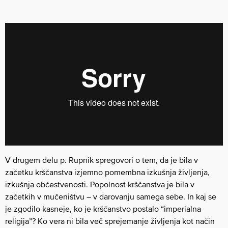
V drugem delu p. Rupnik spregovori o tem, da je bila v
začetku krščanstva izjemno pomembna izkušnja življenja,
izkušnja občestvenosti. Popolnost krščanstva je bila v
začetkih v mučeništvu – v darovanju samega sebe. In kaj se
je zgodilo kasneje, ko je krščanstvo postalo “imperialna
religija”? Ko vera ni bila več sprejemanje življenja kot način