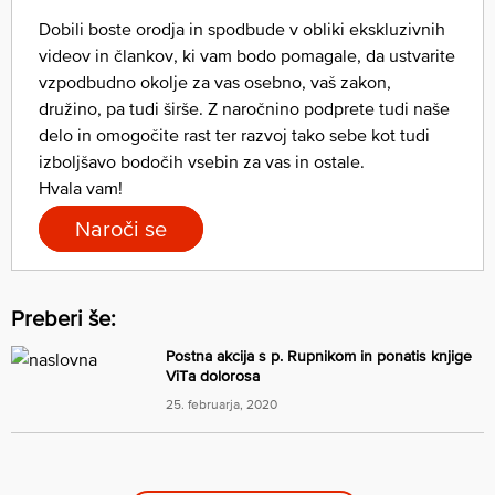
Dobili boste orodja in spodbude v obliki ekskluzivnih
videov in člankov, ki vam bodo pomagale, da ustvarite
vzpodbudno okolje za vas osebno, vaš zakon,
družino, pa tudi širše. Z naročnino podprete tudi naše
delo in omogočite rast ter razvoj tako sebe kot tudi
izboljšavo bodočih vsebin za vas in ostale.
Hvala vam!
Naroči se
Preberi še:
Postna akcija s p. Rupnikom in ponatis knjige
ViTa dolorosa
25. februarja, 2020