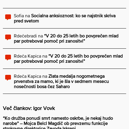
Sofia
na
Socialna anksioznost: ko se najstnik skriva
pred svetom
Rdečebradi
na
“V 20 do 25 letih bo povprečen mlad
par potreboval pomoč pri zanositvi”
Rdeča Kapica
na
“V 20 do 25 letih bo povprečen mlad
par potreboval pomoč pri zanositvi”
Rdeča Kapica
na
Zlata medalja nogometnega
prvenstva za mamo, ki je šla v sedmem mesecu
nosečnosti bosa čez Saharo
Več člankov: Igor Vovk
“Ko družba ponudi smrt namesto oskrbe, je nekaj hudo
narobe” – Mojca Belcl Magdič ob prevzemu funkcije
strokovne direktorice Zavoda Iskreni