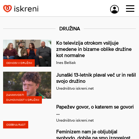
Skip
to
content
DRUŽINA
Ko televizija otrokom vsiljuje
zmedene in bizarne oblike družine
kot normalne
Ines Belšak
ODNOSI V DRUŽINI
Junaški 13-letnik plaval več ur in rešil
svojo družino
Uredništvo iskreni.net
ZANIMIVOSTI
DUHOVNOST V DRUŽINI
Papežev govor, o katerem se govori
…
Uredništvo iskreni.net
OSEBNA RAST
Feminizem nam je obljubljal
svobodo, dobile pa smo izgorelost