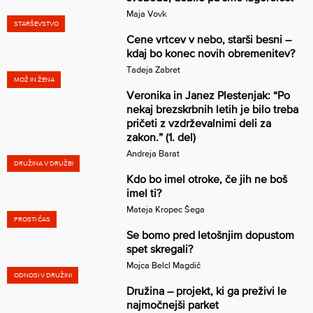
Maja Vovk
STARŠEVSTVO
Cene vrtcev v nebo, starši besni –
kdaj bo konec novih obremenitev?
Tadeja Zabret
MOŽ IN ŽENA
Veronika in Janez Plestenjak: “Po
nekaj brezskrbnih letih je bilo treba
pričeti z vzdrževalnimi deli za
zakon.” (1. del)
Andreja Barat
DRUŽINA V DRUŽBI
Kdo bo imel otroke, če jih ne boš
imel ti?
Mateja Kropec Šega
PROSTI ČAS
Se bomo pred letošnjim dopustom
spet skregali?
Mojca Belcl Magdič
ODNOSI V DRUŽINI
Družina – projekt, ki ga preživi le
najmočnejši parket