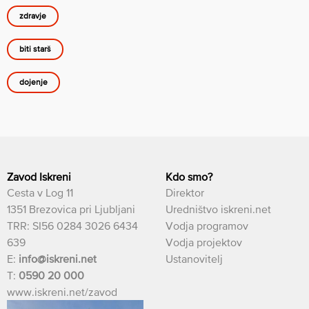
zdravje
biti starš
dojenje
Zavod Iskreni
Kdo smo?
Cesta v Log 11
Direktor
1351 Brezovica pri Ljubljani
Uredništvo iskreni.net
TRR: SI56 0284 3026 6434
Vodja programov
639
Vodja projektov
E:
info@iskreni.net
Ustanovitelj
T:
0590 20 000
www.iskreni.net/zavod