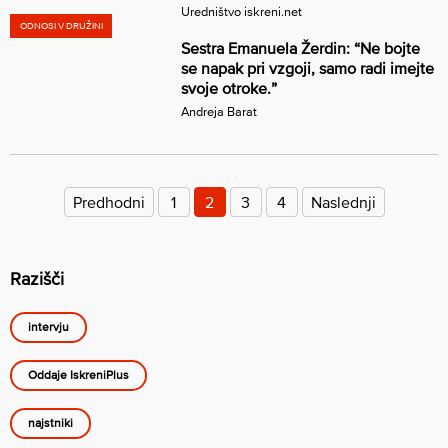
Uredništvo iskreni.net
ODNOSI V DRUŽINI
Sestra Emanuela Žerdin: “Ne bojte
se napak pri vzgoji, samo radi imejte
svoje otroke.”
Andreja Barat
Številčenje
prispevkov
Predhodni
1
2
3
4
Naslednji
Razišči
intervju
Oddaje IskreniPlus
najstniki