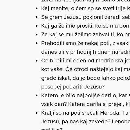
Kaj menite, o čem so se sveti trije 
Se grem Jezusu poklonit zaradi seb
Kaj ga želimo prositi, ko se mu bom
Za kaj se mu želimo zahvaliti, ko p
Prehodili smo že nekaj poti, z vsa
danes ali v prihodnjih dneh nared
Če bi bili mi eden od modrih kraljev
kot vaše. Če otroci naštejejo kaj mat
gredo iskat, da jo bodo lahko polož
posebej podariti Jezusu?
Katero je bilo najboljše darilo, kar 
vsak dan? Katera darila si prejel, ki
Kralji so na poti srečali Heroda. Ta 
Jezusu, pa nas kaj zavede? Lenoba
molitve?