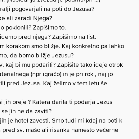
kralji pogovarjali na poti do Jezusa?
e ali zaradi Njega?
o poklonili? Zapišimo to.
ridemo pred njega? Zapišimo na list.
kim korakom smo bližje. Kaj konkretno pa lahko
imo, da bomo bližje Jezusu?
, kaj bi mu podarili? Zapišite tako ideje otrok
erialnega (npr igračo) in je pri roki, naj jo
ili pred Jezusa. Kaj želimo v tem letu še
si jih prejel? Katera darila ti podarja Jezus
 se jih ne da zaviti?
jih je hotel zavesti. Smo tudi mi kdaj na poti k
 pred sv. mašo ali risanka namesto večerne