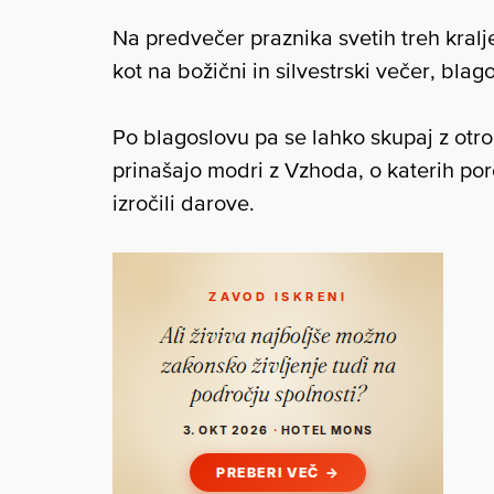
Na predvečer praznika svetih treh kralje
kot na božični in silvestrski večer, bla
Po blagoslovu pa se lahko skupaj z otro
prinašajo modri z Vzhoda, o katerih po
izročili darove.