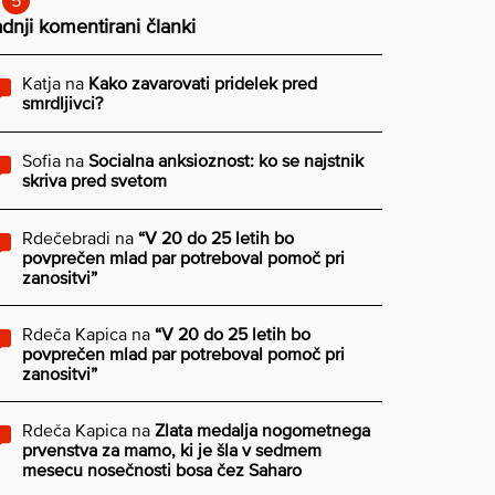
dnji komentirani članki
Katja
na
Kako zavarovati pridelek pred
smrdljivci?
Sofia
na
Socialna anksioznost: ko se najstnik
skriva pred svetom
Rdečebradi
na
“V 20 do 25 letih bo
povprečen mlad par potreboval pomoč pri
zanositvi”
Rdeča Kapica
na
“V 20 do 25 letih bo
povprečen mlad par potreboval pomoč pri
zanositvi”
Rdeča Kapica
na
Zlata medalja nogometnega
prvenstva za mamo, ki je šla v sedmem
mesecu nosečnosti bosa čez Saharo