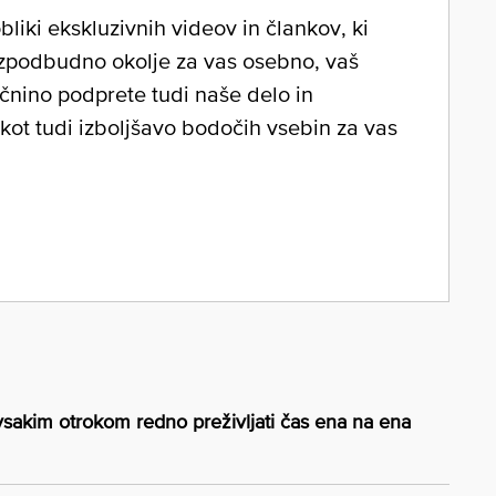
liki ekskluzivnih videov in člankov, ki
zpodbudno okolje za vas osebno, vaš
očnino podprete tudi naše delo in
 kot tudi izboljšavo bodočih vsebin za vas
 vsakim otrokom redno preživljati čas ena na ena