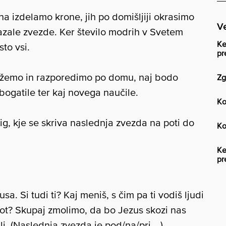
ona izdelamo krone, jih po domišljiji okrasimo
Ve
azale zvezde. Ker število modrih v Svetem
Ke
to vsi.
pr
režemo in razporedimo po domu, naj bodo
Zg
ogatile ter kaj novega naučile.
Ko
ig, kje se skriva naslednja zvezda na poti do
Ko
Ke
pr
a. Si tudi ti? Kaj meniš, s čim pa ti vodiš ljudi
 pot? Skupaj zmolimo, da bo Jezus skozi nas
ali. (Naslednja zvezda je pod/na/pri …)