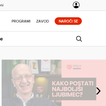
eni
PROGRAMI
ZAVOD
NAROČI SE
ne
›