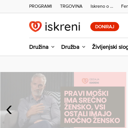
PROGRAMI
TRGOVINA
Iskreno o …
Fer
Skip
to
DONIRAJ
content
Družina
Družba
Življenjski slo
‹