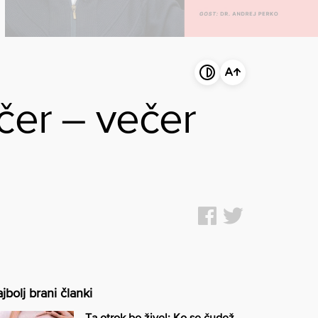
ečer – večer
jbolj brani članki
Ta otrok bo živel: Ko se čudež