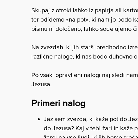
Skupaj z otroki lahko iz papirja ali kart
ter odidemo »na pot«, ki nam jo bodo k
pismu ni določeno, lahko sodelujemo čis
Na zvezdah, ki jih starši predhodno iz
različne naloge, ki nas bodo duhovno ob
Po vsaki opravljeni nalogi naj sledi nam
Jezusa.
Primeri nalog
Jaz sem zvezda, ki kaže pot do Jezus
do Jezusa? Kaj v tebi žari in kaže
žarel na vse ljudi, ki jih bomo sreč