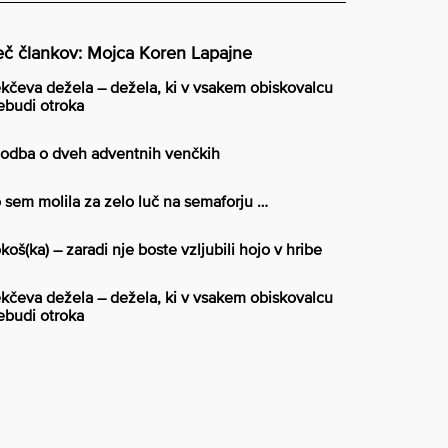
č člankov: Mojca Koren Lapajne
kčeva dežela – dežela, ki v vsakem obiskovalcu
ebudi otroka
odba o dveh adventnih venčkih
 sem molila za zelo luč na semaforju …
koš(ka) – zaradi nje boste vzljubili hojo v hribe
kčeva dežela – dežela, ki v vsakem obiskovalcu
ebudi otroka