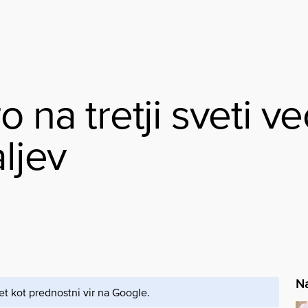
o na tretji sveti v
aljev
Na
et kot prednostni vir na Google.