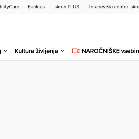
tilityCare
E-ciklus
IskreniPLUS
Terapevtski center Iskr
g
Kultura življenja
NAROČNIŠKE vsebi