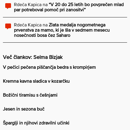
Rdeča Kapica
na
“V 20 do 25 letih bo povprečen mlad
par potreboval pomoč pri zanositvi”
Rdeča Kapica
na
Zlata medalja nogometnega
prvenstva za mamo, ki je šla v sedmem mesecu
nosečnosti bosa čez Saharo
Več člankov: Selma Bizjak
V pečici pečena piščančja bedra s krompirjem
Kremna kavna sladica v kozarčku
Božični tiramisu s češnjami
Jesen in sezona buč
Šparglji in njihovi zdravilni učinki