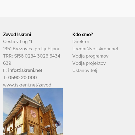
Zavod Iskreni
Kdo smo?
Cesta v Log 11
Direktor
1351 Brezovica pri Ljubljani
Uredništvo iskreni.net
TRR: SI56 0284 3026 6434
Vodja programov
639
Vodja projektov
E:
info@iskreni.net
Ustanovitelj
T:
0590 20 000
www.iskreni.net/zavod