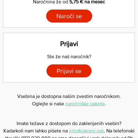
Naročnina že od
5,75 € na mesec
Naroči se
Prijavi
Ste že naš naročnik?
Prijavi se
Vsebina je dostopna našim zvestim naročnikom.
Oglejte si naše
naročniške pakete
.
Imate težave z dostopom do zaklenjenih vsebin?
Kadarkoli nam lahko pišete na
info@iskreni.net
. Na telefonski
številki 059 020 000 pa smo dosegljivi vsak delovnik od 9h