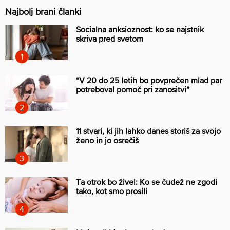
Najbolj brani članki
Socialna anksioznost: ko se najstnik
skriva pred svetom
“V 20 do 25 letih bo povprečen mlad par
potreboval pomoč pri zanositvi”
11 stvari, ki jih lahko danes storiš za svojo
ženo in jo osrečiš
Ta otrok bo živel: Ko se čudež ne zgodi
tako, kot smo prosili