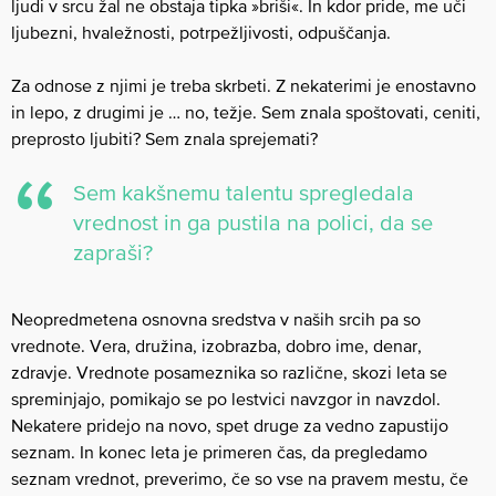
ljudi v srcu žal ne obstaja tipka »briši«. In kdor pride, me uči
ljubezni, hvaležnosti, potrpežljivosti, odpuščanja.
Za odnose z njimi je treba skrbeti. Z nekaterimi je enostavno
in lepo, z drugimi je … no, težje. Sem znala spoštovati, ceniti,
preprosto ljubiti? Sem znala sprejemati?
Sem kakšnemu talentu spregledala
vrednost in ga pustila na polici, da se
zapraši?
Neopredmetena osnovna sredstva v naših srcih pa so
vrednote. Vera, družina, izobrazba, dobro ime, denar,
zdravje. Vrednote posameznika so različne, skozi leta se
spreminjajo, pomikajo se po lestvici navzgor in navzdol.
Nekatere pridejo na novo, spet druge za vedno zapustijo
seznam. In konec leta je primeren čas, da pregledamo
seznam vrednot, preverimo, če so vse na pravem mestu, če