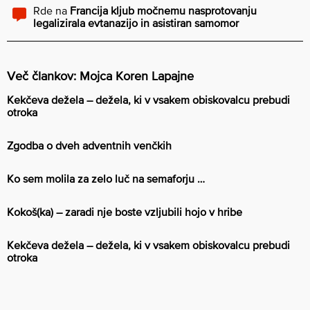
Rde
na
Francija kljub močnemu nasprotovanju
legalizirala evtanazijo in asistiran samomor
Več člankov: Mojca Koren Lapajne
Kekčeva dežela – dežela, ki v vsakem obiskovalcu prebudi
otroka
Zgodba o dveh adventnih venčkih
Ko sem molila za zelo luč na semaforju …
Kokoš(ka) – zaradi nje boste vzljubili hojo v hribe
Kekčeva dežela – dežela, ki v vsakem obiskovalcu prebudi
otroka