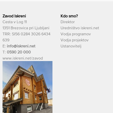
Zavod Iskreni
Kdo smo?
Cesta v Log 11
Direktor
1351 Brezovica pri Ljubljani
Uredništvo iskreni.net
TRR: SI56 0284 3026 6434
Vodja programov
639
Vodja projektov
E:
info@iskreni.net
Ustanovitelj
T:
0590 20 000
www.iskreni.net/zavod