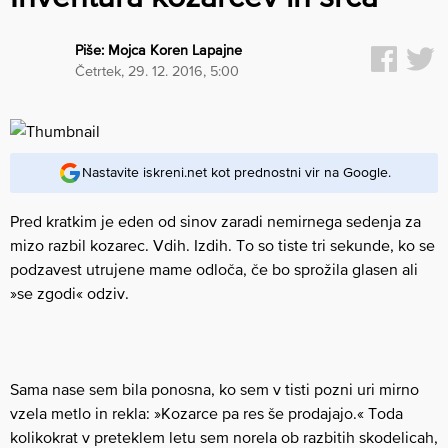
Piše:
Mojca Koren Lapajne
četrtek, 29. 12. 2016, 5:00
Nastavite iskreni.net kot prednostni vir na Google.
Pred kratkim je eden od sinov zaradi nemirnega sedenja za
mizo razbil kozarec. Vdih. Izdih. To so tiste tri sekunde, ko se
podzavest utrujene mame odloča, če bo sprožila glasen ali
»se zgodi« odziv.
Sama nase sem bila ponosna, ko sem v tisti pozni uri mirno
vzela metlo in rekla: »Kozarce pa res še prodajajo.« Toda
kolikokrat v preteklem letu sem norela ob razbitih skodelicah,