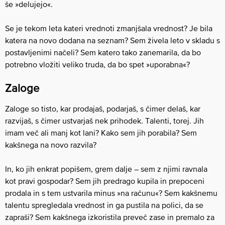
še »delujejo«.
Se je tekom leta kateri vrednoti zmanjšala vrednost? Je bila
katera na novo dodana na seznam? Sem živela leto v skladu s
postavljenimi načeli? Sem katero tako zanemarila, da bo
potrebno vložiti veliko truda, da bo spet »uporabna«?
Zaloge
Zaloge so tisto, kar prodajaš, podarjaš, s čimer delaš, kar
razvijaš, s čimer ustvarjaš nek prihodek. Talenti, torej. Jih
imam več ali manj kot lani? Kako sem jih porabila? Sem
kakšnega na novo razvila?
In, ko jih enkrat popišem, grem dalje – sem z njimi ravnala
kot pravi gospodar? Sem jih predrago kupila in prepoceni
prodala in s tem ustvarila minus »na računu«? Sem kakšnemu
talentu spregledala vrednost in ga pustila na polici, da se
zapraši? Sem kakšnega izkoristila preveč zase in premalo za