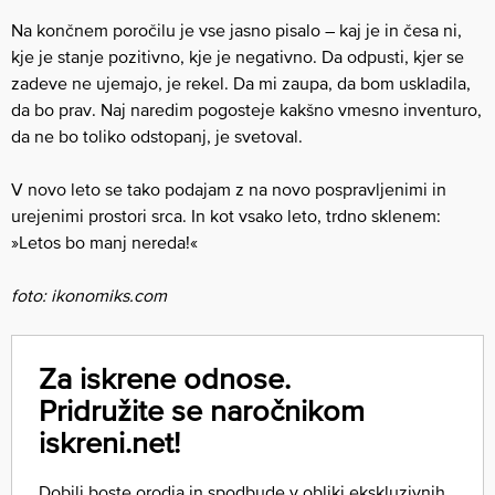
Na končnem poročilu je vse jasno pisalo – kaj je in česa ni,
kje je stanje pozitivno, kje je negativno. Da odpusti, kjer se
zadeve ne ujemajo, je rekel. Da mi zaupa, da bom uskladila,
da bo prav. Naj naredim pogosteje kakšno vmesno inventuro,
da ne bo toliko odstopanj, je svetoval.
V novo leto se tako podajam z na novo pospravljenimi in
urejenimi prostori srca. In kot vsako leto, trdno sklenem:
»Letos bo manj nereda!«
foto: ikonomiks.com
Za iskrene odnose.
Pridružite se naročnikom
iskreni.net!
Dobili boste orodja in spodbude v obliki ekskluzivnih