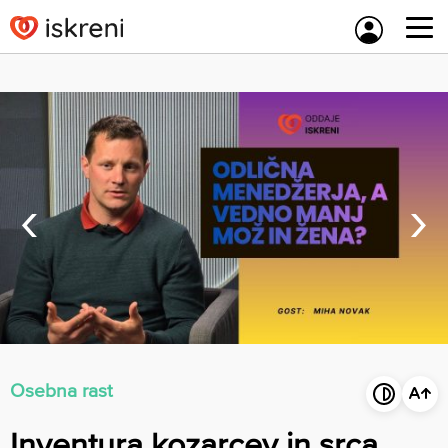
Skip
to
content
‹
›
Osebna rast
Inventura kozarcev in srca