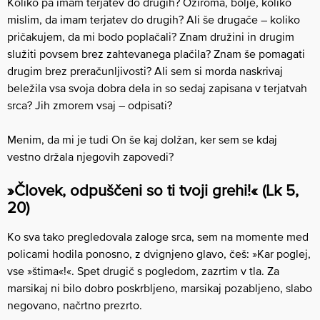
Koliko pa imam terjatev do drugih? Oziroma, bolje, koliko
mislim, da imam terjatev do drugih? Ali še drugače – koliko
pričakujem, da mi bodo poplačali? Znam družini in drugim
služiti povsem brez zahtevanega plačila? Znam še pomagati
drugim brez preračunljivosti? Ali sem si morda naskrivaj
beležila vsa svoja dobra dela in so sedaj zapisana v terjatvah
srca? Jih zmorem vsaj – odpisati?
Menim, da mi je tudi On še kaj dolžan, ker sem se kdaj
vestno držala njegovih zapovedi?
»Človek, odpuščeni so ti tvoji grehi!« (Lk 5,
20)
Ko sva tako pregledovala zaloge srca, sem na momente med
policami hodila ponosno, z dvignjeno glavo, češ: »Kar poglej,
vse »štima«!«. Spet drugič s pogledom, zazrtim v tla. Za
marsikaj ni bilo dobro poskrbljeno, marsikaj pozabljeno, slabo
negovano, načrtno prezrto.