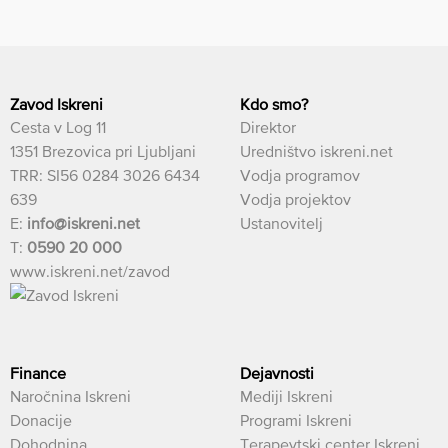
Zavod Iskreni
Kdo smo?
Cesta v Log 11
Direktor
1351 Brezovica pri Ljubljani
Uredništvo iskreni.net
TRR: SI56 0284 3026 6434
Vodja programov
639
Vodja projektov
E:
info@iskreni.net
Ustanovitelj
T:
0590 20 000
www.iskreni.net/zavod
Finance
Dejavnosti
Naročnina Iskreni
Mediji Iskreni
Donacije
Programi Iskreni
Dohodnina
Terapevtski center Iskreni