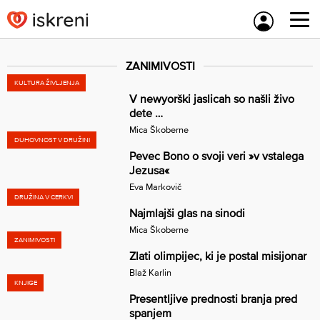
Skip
to
content
ZANIMIVOSTI
KULTURA ŽIVLJENJA
V newyorški jaslicah so našli živo
dete …
Mica Škoberne
DUHOVNOST V DRUŽINI
Pevec Bono o svoji veri »v vstalega
Jezusa«
Eva Markovič
DRUŽINA V CERKVI
Najmlajši glas na sinodi
Mica Škoberne
ZANIMIVOSTI
Zlati olimpijec, ki je postal misijonar
Blaž Karlin
KNJIGE
Presentljive prednosti branja pred
spanjem