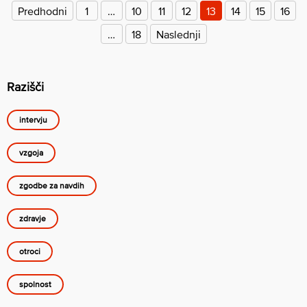
prispevkov
Predhodni
1
…
10
11
12
13
14
15
16
…
18
Naslednji
Razišči
intervju
vzgoja
zgodbe za navdih
zdravje
otroci
spolnost