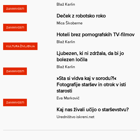
Blaž Karlin
ZANIMIVOSTI
Deček z robotsko roko
Mica Škoberne
ZANIMIVOSTI
Hoteli brez pornografskih TV-filmov
Blaž Karlin
KULTURA ŽIVLJENJA
Ljubezen, ki ni zdržala, da bi jo
bolezen ločila
Blaž Karlin
ZANIMIVOSTI
»Sta si vidva kaj v sorodu?!«
Fotografije staršev in otrok v isti
starosti
Eva Markovič
ZANIMIVOSTI
Kaj nas živali učijo o starševstvu?
Uredništvo iskreni.net
Številčenje