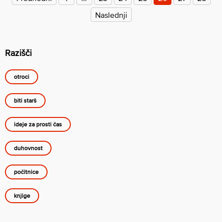
Naslednji
Razišči
otroci
biti starš
ideje za prosti čas
duhovnost
počitnice
knjige