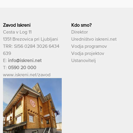
Zavod Iskreni
Kdo smo?
Cesta v Log 11
Direktor
1351 Brezovica pri Ljubljani
Uredništvo iskreni.net
TRR: SI56 0284 3026 6434
Vodja programov
639
Vodja projektov
E:
info@iskreni.net
Ustanovitelj
T:
0590 20 000
www.iskreni.net/zavod