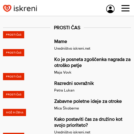
Skip
to
content
PROSTI ČAS
PROSTI ČAS
Mame
Uredništvo iskreni.net
PROSTI ČAS
Ko je posneta zgoščenka nagrada za
otroško petje
Maja Vovk
PROSTI ČAS
Razredni sovražnik
Petra Lukan
PROSTI ČAS
Zabavne poletne ideje za otroke
Mica Škoberne
MOŽ IN ŽENA
Kako postaviti čas za družino kot
svojo prioriteto?
Uredništvo iskreni.net