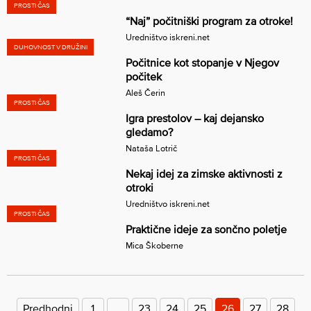
PROSTI ČAS
“Naj” počitniški program za otroke!
Uredništvo iskreni.net
DUHOVNOST V DRUŽINI
Počitnice kot stopanje v Njegov
počitek
Aleš Čerin
PROSTI ČAS
Igra prestolov – kaj dejansko
gledamo?
Nataša Lotrič
PROSTI ČAS
Nekaj idej za zimske aktivnosti z
otroki
Uredništvo iskreni.net
PROSTI ČAS
Praktične ideje za sončno poletje
Mica Škoberne
Številčenje
prispevkov
Predhodni
1
…
23
24
25
26
27
28