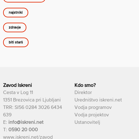
najstniki
zdravje
biti starš
Zavod Iskreni
Kdo smo?
Cesta v Log 11
Direktor
1351 Brezovica pri Ljubljani
Uredništvo iskreni.net
TRR: SI56 0284 3026 6434
Vodja programov
639
Vodja projektov
E:
info@iskreni.net
Ustanovitelj
T:
0590 20 000
www.iskreni.net/zavod