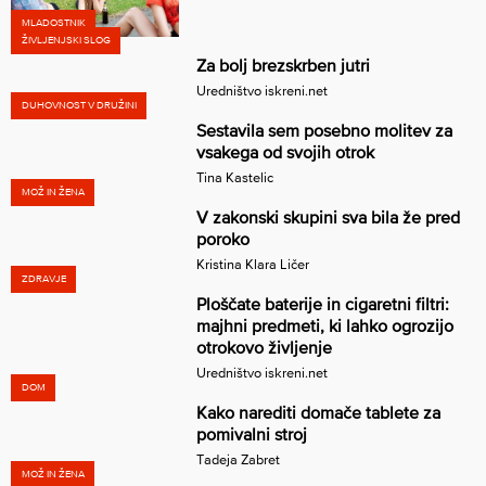
MLADOSTNIK
ŽIVLJENJSKI SLOG
Za bolj brezskrben jutri
Uredništvo iskreni.net
DUHOVNOST V DRUŽINI
Sestavila sem posebno molitev za
vsakega od svojih otrok
Tina Kastelic
MOŽ IN ŽENA
V zakonski skupini sva bila že pred
poroko
Kristina Klara Ličer
ZDRAVJE
Ploščate baterije in cigaretni filtri:
majhni predmeti, ki lahko ogrozijo
otrokovo življenje
Uredništvo iskreni.net
DOM
Kako narediti domače tablete za
pomivalni stroj
Tadeja Zabret
MOŽ IN ŽENA