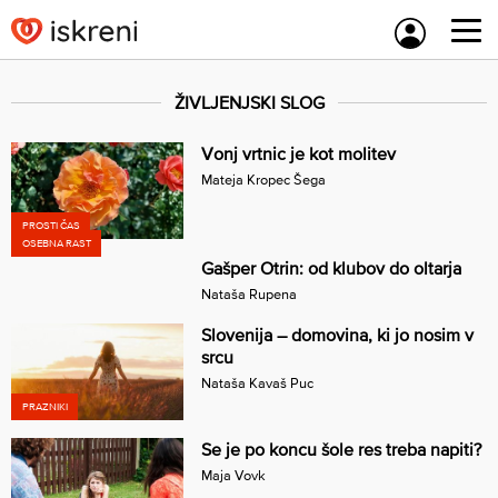
Skip
to
content
ŽIVLJENJSKI SLOG
Vonj vrtnic je kot molitev
Mateja Kropec Šega
PROSTI ČAS
OSEBNA RAST
Gašper Otrin: od klubov do oltarja
Nataša Rupena
Slovenija – domovina, ki jo nosim v
srcu
Nataša Kavaš Puc
PRAZNIKI
Se je po koncu šole res treba napiti?
Maja Vovk