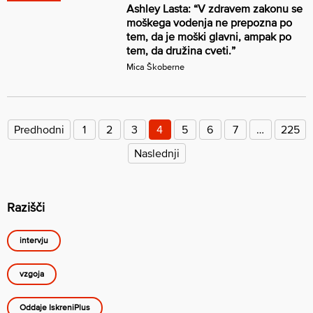
Ashley Lasta: “V zdravem zakonu se
moškega vodenja ne prepozna po
tem, da je moški glavni, ampak po
tem, da družina cveti.”
Mica Škoberne
Številčenje
prispevkov
Predhodni
1
2
3
4
5
6
7
…
225
Naslednji
Razišči
intervju
vzgoja
Oddaje IskreniPlus