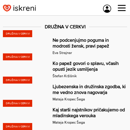
Skip
to
content
DRUŽINA V CERKVI
DRUŽINA V CERKVI
Ne podcenjujmo poguma in
modrosti žensk, pravi papež
Eva Strajnar
DRUŽINA V CERKVI
Ko papež govori o splavu, včasih
opusti jezik usmiljenja
Štefan Kržišnik
DRUŽINA V CERKVI
Ljubezenska in družinska zgodba, ki
me vedno znova nagovarja
Mateja Kropec Šega
DRUŽINA V CERKVI
Kaj starši najstnikov pričakujemo od
mladinskega verouka
Mateja Kropec Šega
DRUŽINA V CERKVI