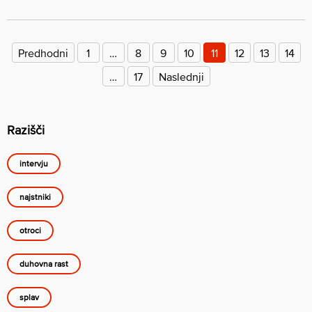
Številčenje
prispevkov
Predhodni
1
…
8
9
10
11
12
13
14
…
17
Naslednji
Razišči
intervju
najstniki
otroci
duhovna rast
splav