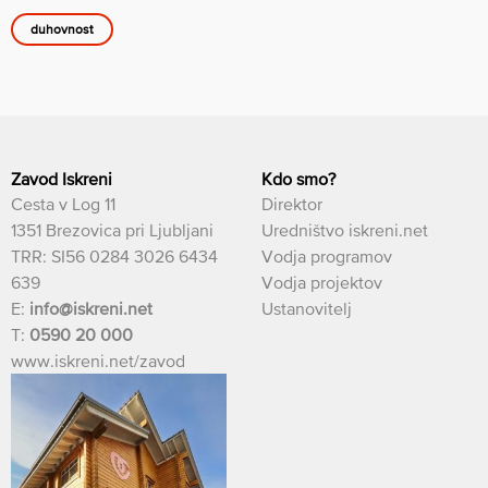
duhovnost
Zavod Iskreni
Kdo smo?
Cesta v Log 11
Direktor
1351 Brezovica pri Ljubljani
Uredništvo iskreni.net
TRR: SI56 0284 3026 6434
Vodja programov
639
Vodja projektov
E:
info@iskreni.net
Ustanovitelj
T:
0590 20 000
www.iskreni.net/zavod