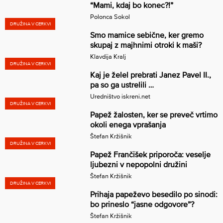
“Mami, kdaj bo konec?!”
Polonca Sokol
DRUŽINA V CERKVI
Smo mamice sebične, ker gremo
skupaj z majhnimi otroki k maši?
Klavdija Kralj
DRUŽINA V CERKVI
Kaj je želel prebrati Janez Pavel II.,
pa so ga ustrelili …
Uredništvo iskreni.net
DRUŽINA V CERKVI
Papež žalosten, ker se preveč vrtimo
okoli enega vprašanja
Štefan Kržišnik
DRUŽINA V CERKVI
Papež Frančišek priporoča: veselje
ljubezni v nepopolni družini
Štefan Kržišnik
DRUŽINA V CERKVI
Prihaja papeževo besedilo po sinodi:
bo prineslo “jasne odgovore”?
Štefan Kržišnik