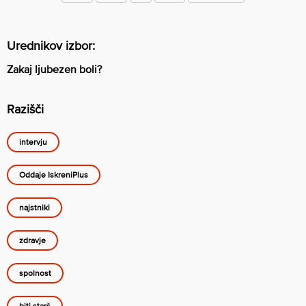
Urednikov izbor:
Zakaj ljubezen boli?
Razišči
intervju
Oddaje IskreniPlus
najstniki
zdravje
spolnost
biti starš