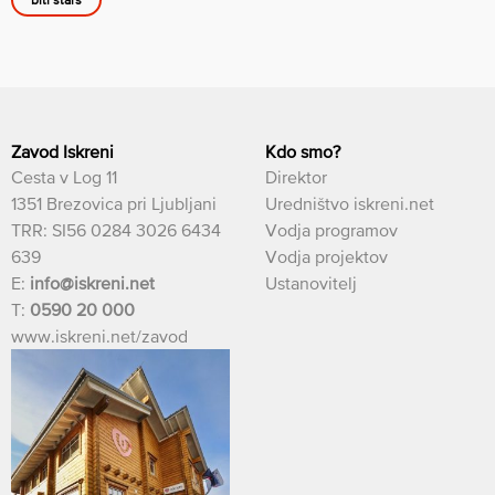
Zavod Iskreni
Kdo smo?
Cesta v Log 11
Direktor
1351 Brezovica pri Ljubljani
Uredništvo iskreni.net
TRR: SI56 0284 3026 6434
Vodja programov
639
Vodja projektov
E:
info@iskreni.net
Ustanovitelj
T:
0590 20 000
www.iskreni.net/zavod