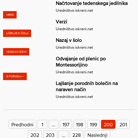
Načrtovanje tedenskega jedilnika
Uredništvo iskreni.net
VERZI
Verzi
Uredništvo iskreni.net
UČENJE IN ŠOLA
Nazaj v šolo
Uredništvo iskreni.net
VZGOJNI IZZIVI
Odvajanje od plenic po
Montessorijino
Uredništvo iskreni.net
O PORODU---
Lajšanje porodnih bolečin na
naraven način
Uredništvo iskreni.net
Številčenje
prispevkov
Predhodni
1
…
197
198
199
200
201
202
203
…
228
Naslednji