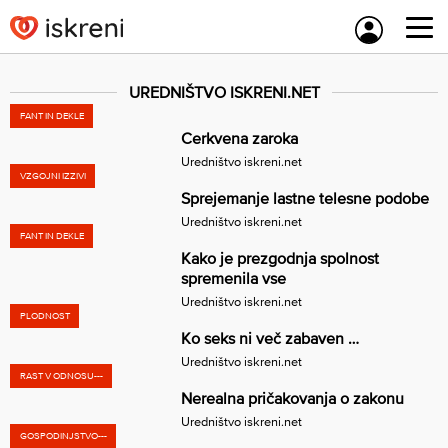
Skip
to
content
UREDNIŠTVO ISKRENI.NET
FANT IN DEKLE
Cerkvena zaroka
Uredništvo iskreni.net
VZGOJNI IZZIVI
Sprejemanje lastne telesne podobe
Uredništvo iskreni.net
FANT IN DEKLE
Kako je prezgodnja spolnost
spremenila vse
Uredništvo iskreni.net
PLODNOST
Ko seks ni več zabaven …
Uredništvo iskreni.net
RAST V ODNOSU---
Nerealna pričakovanja o zakonu
Uredništvo iskreni.net
GOSPODINJSTVO---