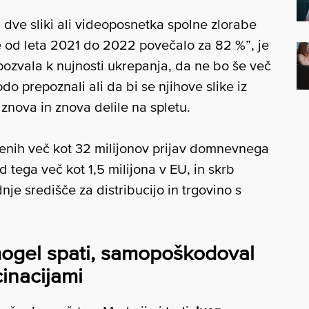
 dve sliki ali videoposnetka spolne zlorabe
 je od leta 2021 do 2022 povečalo za 82 %”, je
ozvala k nujnosti ukrepanja, da ne bo še več
odo prepoznali ali da bi se njihove slike iz
znova in znova delile na spletu.
enih več kot 32 milijonov prijav domnevnega
d tega več kot 1,5 milijona v EU, in skrb
nje središče za distribucijo in trgovino s
mogel spati, samopoškodoval
cinacijami