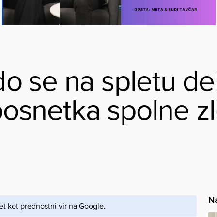
 se na spletu del
oposnetka spolne z
Na
et kot prednostni vir na Google.