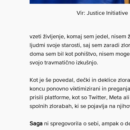
Vir: Justice Initiative
vzeti življenje, komaj sem jedel, nisem ž
ljudmi svoje starosti, saj sem zaradi zl
doma sem bil kot pohištvo, nisem mogel 
svojo travmatično izkušnjo.
Kot je še povedal, dečki in deklice zlorab
koncu ponovno viktimizirani in preganja
prisili platforme, kot so Twitter, Meta a
spolnih zlorabah, ki se pojavlja na njiho
Saga
ni spregovorila o sebi, ampak o d