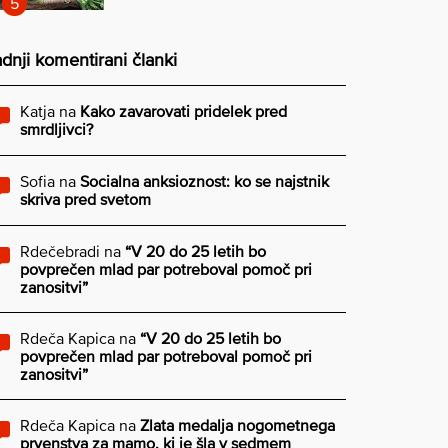
dnji komentirani članki
Katja
na
Kako zavarovati pridelek pred
smrdljivci?
Sofia
na
Socialna anksioznost: ko se najstnik
skriva pred svetom
Rdečebradi
na
“V 20 do 25 letih bo
povprečen mlad par potreboval pomoč pri
zanositvi”
Rdeča Kapica
na
“V 20 do 25 letih bo
povprečen mlad par potreboval pomoč pri
zanositvi”
Rdeča Kapica
na
Zlata medalja nogometnega
prvenstva za mamo, ki je šla v sedmem