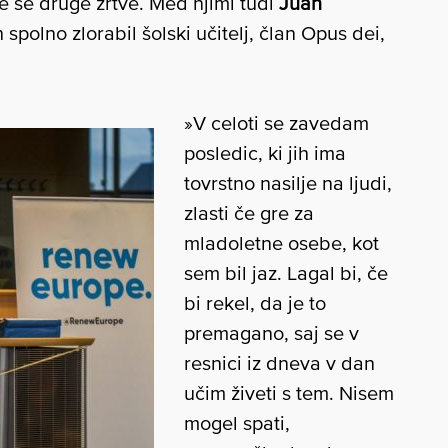
e še druge žrtve. Med njimi tudi
Juan
ih spolno zlorabil šolski učitelj, član Opus dei,
»V celoti se zavedam
posledic, ki jih ima
tovrstno nasilje na ljudi,
zlasti če gre za
mladoletne osebe, kot
sem bil jaz. Lagal bi, če
bi rekel, da je to
premagano, saj se v
resnici iz dneva v dan
učim živeti s tem. Nisem
mogel spati,