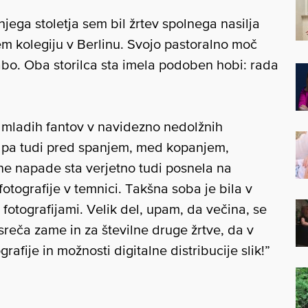
jega stoletja sem bil žrtev spolnega nasilja
em kolegiju v Berlinu. Svojo pastoralno moč
rabo. Oba storilca sta imela podoben hobi: rada
j mladih fantov v navidezno nedolžnih
ih, pa tudi pred spanjem, med kopanjem,
ne napade sta verjetno tudi posnela na
 fotografije v temnici. Takšna soba je bila v
 fotografijami. Velik del, upam, da večina, se
reča zame in za številne druge žrtve, da v
rafije in možnosti digitalne distribucije slik!”