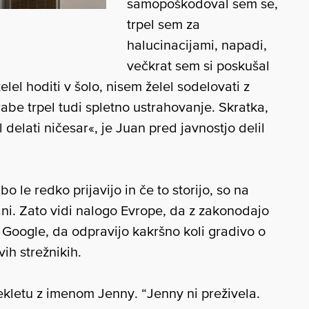
samopoškodoval sem se,
trpel sem za
halucinacijami, napadi,
večkrat sem si poskušal
elel hoditi v šolo, nisem želel sodelovati z
orabe trpel tudi spletno ustrahovanje. Skratka,
delati ničesar«, je Juan pred javnostjo delil
o le redko prijavijo in če to storijo, so na
ni. Zato vidi nalogo Evrope, da z zakonodajo
li Google, da odpravijo kakršno koli gradivo o
vih strežnikih.
ekletu z imenom Jenny. “Jenny ni preživela.