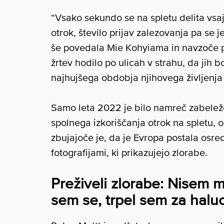
“Vsako sekundo se na spletu delita vsaj
otrok, število prijav zalezovanja pa se
še povedala Mie Kohyiama in navzoče p
žrtev hodilo po ulicah v strahu, da jih b
najhujšega obdobja njihovega življenja 
Samo leta 2022 je bilo namreč zabelež
spolnega izkoriščanja otrok na spletu, o
zbujajoče je, da je Evropa postala osred
fotografijami, ki prikazujejo zlorabe.
Preživeli zlorabe: Nisem 
sem se, trpel sem za halu