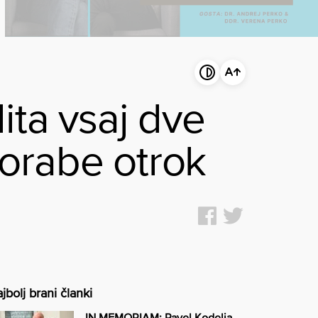
ita vsaj dve
lorabe otrok
jbolj brani članki
IN MEMORIAM: Pavel Kodelja –