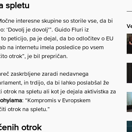
a spletu
“Močne interesne skupine so storile vse, da bi
Ve
: ‘Dovolj je dovolj'”. Guido Fluri iz
a to peticijo, pa je dejal, da bo odločitev o EU
rab na internetu imela posledice po vsem
to otrok”, je bil prepričan.
amreč zaskrbljene zaradi nedavnega
rlament, in trdijo, da bi lahko poslabšal že
otrok na spletu ali kot je dejala aktivistka za
Kohyiama
: “Kompromis v Evropskem
iti otrok na spletu.”
čenih otrok