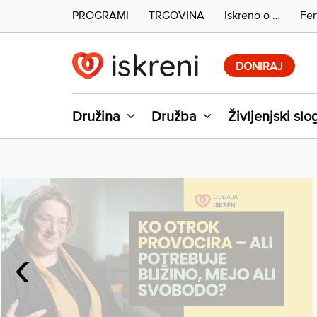
PROGRAMI
TRGOVINA
Iskreno o …
Fer
Skip
to
DONIRAJ
content
Družina
Družba
Življenjski slo
‹