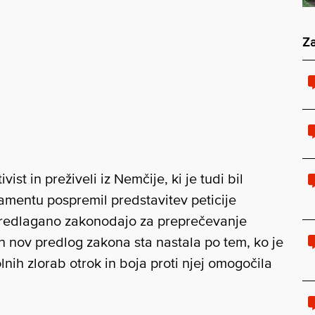
Za
tivist in preživeli iz Nemčije, ki je tudi bil
amentu pospremil predstavitev peticije
predlagano zakonodajo za preprečevanje
 in nov predlog zakona sta nastala po tem, ko je
ih zlorab otrok in boja proti njej omogočila