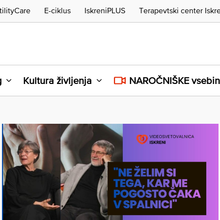
tilityCare
E-ciklus
IskreniPLUS
Terapevtski center Iskr
g
Kultura življenja
NAROČNIŠKE vsebi