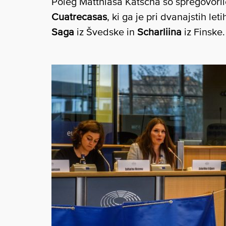
Poleg Matthiasa Katscha so spregovoril
Cuatrecasas
, ki ga je pri dvanajstih let
Saga
iz Švedske in
Scharliina
iz Finske.