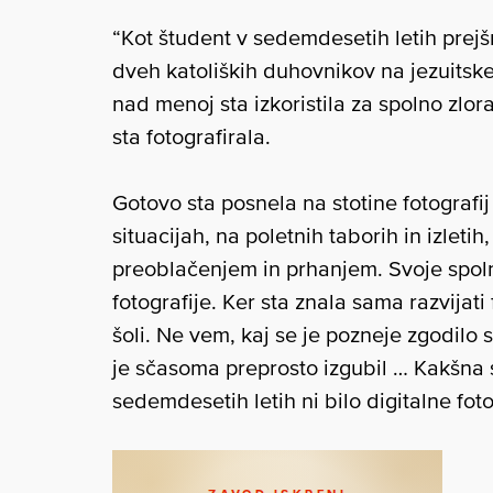
“Kot študent v sedemdesetih letih prejšn
dveh katoliških duhovnikov na jezuitsk
nad menoj sta izkoristila za spolno zlo
sta fotografirala.
Gotovo sta posnela na stotine fotografi
situacijah, na poletnih taborih in izlet
preoblačenjem in prhanjem. Svoje spol
fotografije. Ker sta znala sama razvijati
šoli. Ne vem, kaj se je pozneje zgodilo s
je sčasoma preprosto izgubil … Kakšna s
sedemdesetih letih ni bilo digitalne fotog