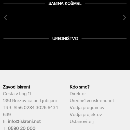
SABINA KOŠMRL
‹
›
UREDNIŠTVO
Zavod Iskreni
Kdo smo?
Cesta v Log 11
Direktor
1351 Brezovica pri Ljubljani
Uredništvo iskreni.net
TRR: SI56 0284 3026 6434
Vodja programov
639
Vodja projektov
E:
info@iskreni.net
Ustanovitelj
T:
0590 20 000