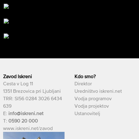
Zavod Iskreni
Kdo smo?
Cesta v Log 11
Direktor
1351 Brezovica pri Ljubljani
Uredništvo iskreni.net
TRR: SI56 0284 3026 6434
Vodja programov
639
Vodja projektov
E:
info@iskreni.net
Ustanovitelj
T:
0590 20 000
www.iskreni.net/zavod