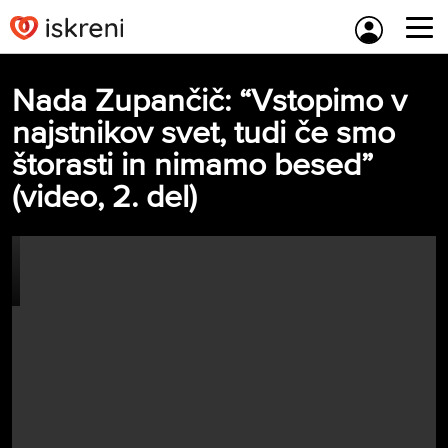
Skip
to
content
Nada Zupančič: “Vstopimo v
najstnikov svet, tudi če smo
štorasti in nimamo besed”
(video, 2. del)