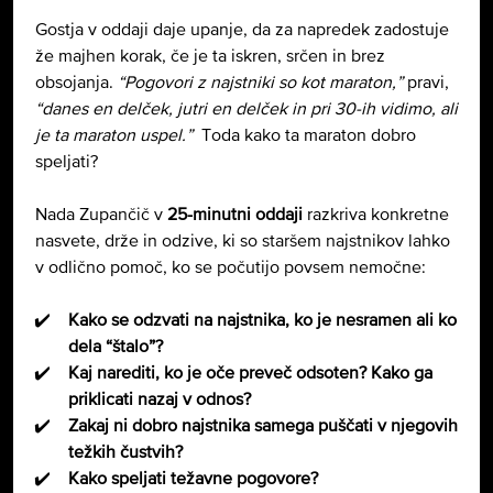
Gostja v oddaji daje upanje, da za napredek zadostuje
že majhen korak, če je ta iskren, srčen in brez
obsojanja.
“Pogovori z najstniki so kot maraton,”
pravi,
“danes en delček, jutri en delček in pri 30-ih vidimo, ali
je ta maraton uspel.”
Toda kako ta maraton dobro
speljati?
Nada Zupančič v
25-minutni oddaji
razkriva konkretne
nasvete, drže in odzive, ki so staršem najstnikov lahko
v odlično pomoč, ko se počutijo povsem nemočne:
Kako se odzvati na najstnika, ko je nesramen ali ko
dela “štalo”?
Kaj narediti, ko je oče preveč odsoten? Kako ga
priklicati nazaj v odnos?
Zakaj ni dobro najstnika samega puščati v njegovih
težkih čustvih?
Kako speljati težavne pogovore?