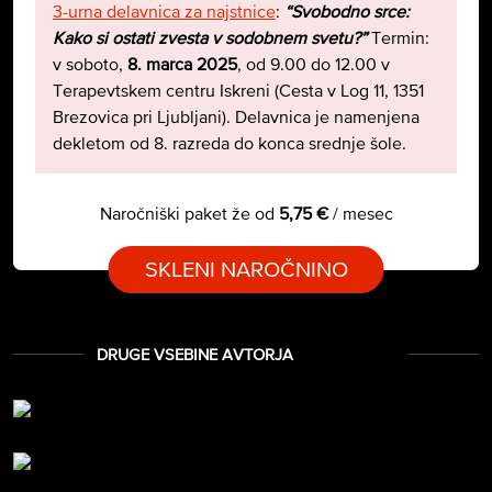
3-urna delavnica za najstnice
:
“Svobodno srce:
Kako si ostati zvesta v sodobnem svetu?”
Termin:
v soboto,
8. marca 2025
, od 9.00 do 12.00 v
Terapevtskem centru Iskreni (Cesta v Log 11, 1351
Brezovica pri Ljubljani). Delavnica je namenjena
dekletom od 8. razreda do konca srednje šole.
Naročniški paket že od
5,75 €
/ mesec
SKLENI NAROČNINO
DRUGE VSEBINE AVTORJA