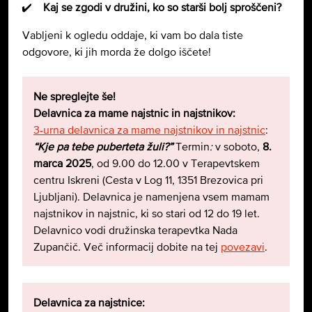
Kaj se zgodi v družini, ko so starši bolj sproščeni?
Vabljeni k ogledu oddaje, ki vam bo dala tiste
odgovore, ki jih morda že dolgo iščete!
Ne spreglejte še!
Delavnica za mame najstnic in najstnikov:
3-urna delavnica za mame najstnikov in najstnic
:
“Kje pa tebe puberteta žuli?”
Termin
:
v soboto,
8.
marca 2025
, od 9.00 do 12.00 v Terapevtskem
centru Iskreni (Cesta v Log 11, 1351 Brezovica pri
Ljubljani). Delavnica je namenjena vsem mamam
najstnikov in najstnic, ki so stari od 12 do 19 let.
Delavnico vodi družinska terapevtka Nada
Zupančič. Več informacij dobite na tej
povezavi
.
Delavnica za najstnice: