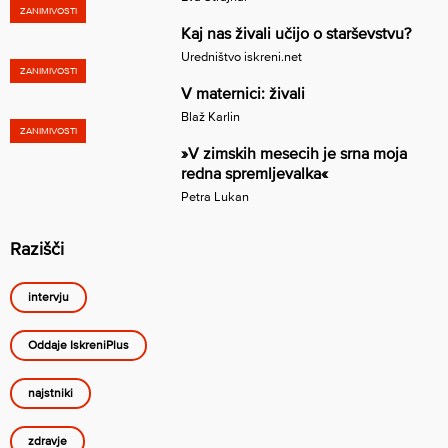
ZANIMIVOSTI
Kaj nas živali učijo o starševstvu?
Uredništvo iskreni.net
ZANIMIVOSTI
V maternici: živali
Blaž Karlin
ZANIMIVOSTI
»V zimskih mesecih je srna moja
redna spremljevalka«
Petra Lukan
Razišči
intervju
Oddaje IskreniPlus
najstniki
zdravje