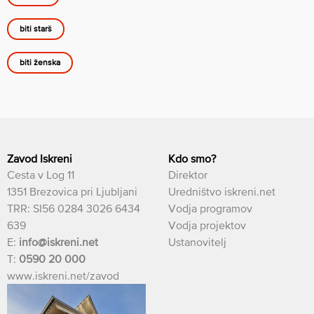
biti starš
biti ženska
Zavod Iskreni
Kdo smo?
Cesta v Log 11
Direktor
1351 Brezovica pri Ljubljani
Uredništvo iskreni.net
TRR: SI56 0284 3026 6434
Vodja programov
639
Vodja projektov
E:
info@iskreni.net
Ustanovitelj
T:
0590 20 000
www.iskreni.net/zavod