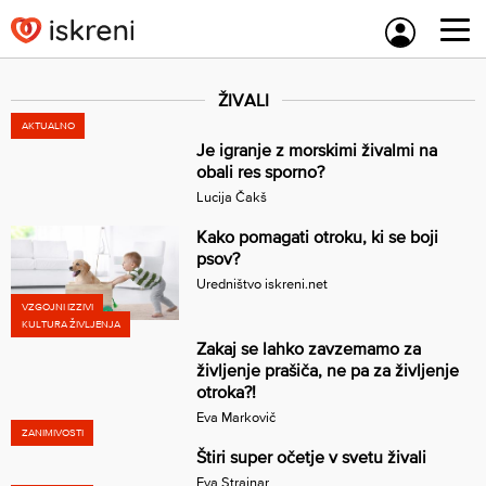
Skip
to
content
ŽIVALI
AKTUALNO
Je igranje z morskimi živalmi na
obali res sporno?
Lucija Čakš
Kako pomagati otroku, ki se boji
psov?
Uredništvo iskreni.net
VZGOJNI IZZIVI
KULTURA ŽIVLJENJA
Zakaj se lahko zavzemamo za
življenje prašiča, ne pa za življenje
otroka?!
Eva Markovič
ZANIMIVOSTI
Štiri super očetje v svetu živali
Eva Strajnar