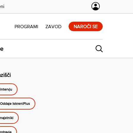
eni
PROGRAMI
ZAVOD
NAROČI SE
ne
zišči
intervju
Oddaje IskreniPlus
najstniki
zdravje