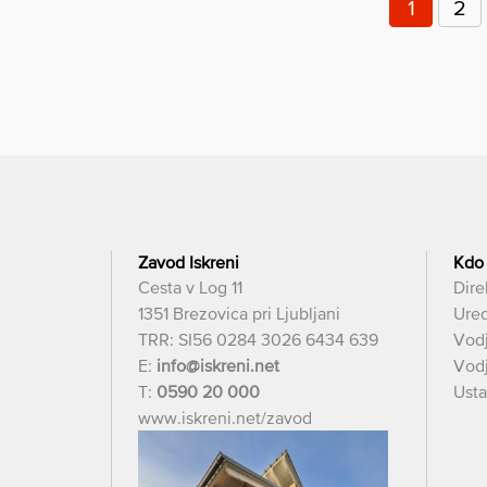
prispevkov
1
2
Zavod Iskreni
Kdo
Cesta v Log 11
Dire
1351 Brezovica pri Ljubljani
Ured
TRR: SI56 0284 3026 6434 639
Vod
E:
info@iskreni.net
Vodj
T:
0590 20 000
Usta
www.iskreni.net/zavod