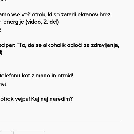
amo vse več otrok, ki so zaradi ekranov brez
n energije (video, 2. del)
č
ociper: “To, da se alkoholik odloči za zdravljenje,
l)
telefonu kot z mano in otroki!
.net
trok vejpa! Kaj naj naredim?