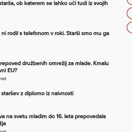
tarša, ob katerem se lahko uči tudi iz svojih
ni rodil s telefonom v roki. Starši smo mu ga
 prepoved družbenih omrežij za mlade. Kmalu
vni EU?
.net
staršev z diplomo iz naivnosti
prva na svetu mladim do 16. leta prepovedala
žja
.net