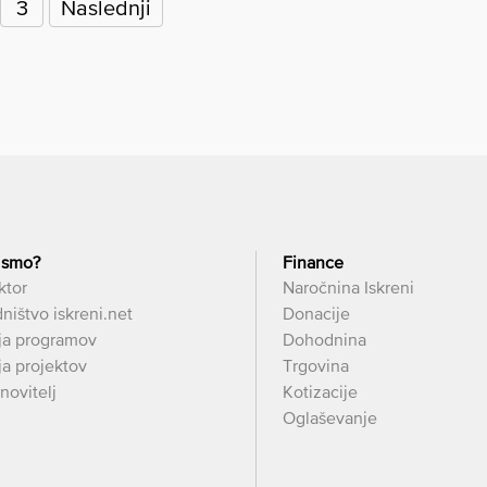
3
Naslednji
 smo?
Finance
ktor
Naročnina Iskreni
ništvo iskreni.net
Donacije
ja programov
Dohodnina
a projektov
Trgovina
novitelj
Kotizacije
Oglaševanje