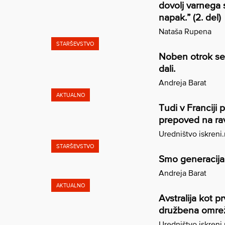
dovolj varnega s
napak.” (2. del)
Nataša Rupena
STARŠEVSTVO
Noben otrok se 
dali.
Andreja Barat
AKTUALNO
Tudi v Franciji
prepoved na ra
Uredništvo iskreni
STARŠEVSTVO
Smo generacija 
Andreja Barat
AKTUALNO
Avstralija kot 
družbena omre
Uredništvo iskreni