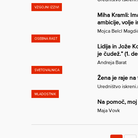
VZGOJNI IZZIVI
Miha Kramli: Im
ambicije, volje i
Mojca Belcl Magdi
OSEBNA RAST
Lidija in Jože K
je čudež.” (1. de
Andreja Barat
SVETOVALNICA
Žena je raje na 
Uredništvo iskreni
MLADOSTNIK
Na pomoč, moj o
Maja Vovk
Številčenje