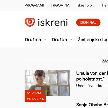
PROGRAMI
TRGOVINA
Iskreno o …
Fer
Skip
to
DONIRAJ
content
Družina
Družba
Življenjski slo
ZA
Ursula von der 
polnoletnost.”
Uredništvo iskreni
AKTUALNO
MLADOSTNIK
Sanja Obaha Br