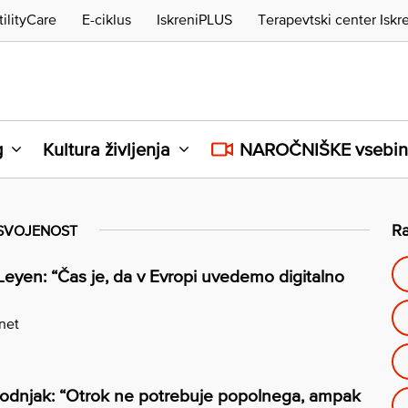
tilityCare
E-ciklus
IskreniPLUS
Terapevtski center Iskr
g
Kultura življenja
NAROČNIŠKE vsebi
Ra
SVOJENOST
Leyen: “Čas je, da v Evropi uvedemo digitalno
.net
odnjak: “Otrok ne potrebuje popolnega, ampak