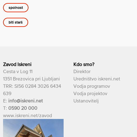
spolnost
biti starš
Zavod Iskreni
Kdo smo?
Cesta v Log 11
Direktor
1351 Brezovica pri Ljubljani
Uredništvo iskreni.net
TRR: SI56 0284 3026 6434
Vodja programov
639
Vodja projektov
E:
info@iskreni.net
Ustanovitelj
T:
0590 20 000
www.iskreni.net/zavod