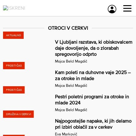
Skip
to
content
OTROCI V CERKVI
AKTUALNO
V Ljubljani razstava, ki obiskovalcem
daje dovoljenje, da o zlorabah
spregovorijo odprto
Mojca Belcl Magdič
PROSTI ČAS
Kam poleti na duhovne vaje 2025 –
za otroke in mlade
Mojca Belcl Magdič
PROSTI ČAS
Pestri poletni programi za otroke in
mlade 2024
Mojca Belcl Magdič
DRUŽINA V CERKVI
Najpogostejše napake, ki jih delamo
pri izbiri oblačil za v cerkev
Eva Markovič