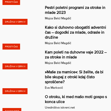
PROSTI ČAS
Pestri poletni programi za otroke in
mlade 2023
Mojca Belcl Magdič
DRUŽINA V CERKVI
Kako si duhovno obogatiti adventni
čas – dogodki za mlade, odrasle in
družine
Mojca Belcl Magdič
PROSTI ČAS
Kam poleti na duhovne vaje 2022 –
za otroke in mlade
Mojca Belcl Magdič
DRUŽINA V CERKVI
»Maše za mamice«: Si želite, da bi
bile skupaj z otroki kdaj čisto
sproščene?
Eva Markovič
DRUŽINA V CERKVI
O otroku, ki med mašo moti gospo s
konca ulice
Uredništvo iskreni.net
ZANIMIVOSTI