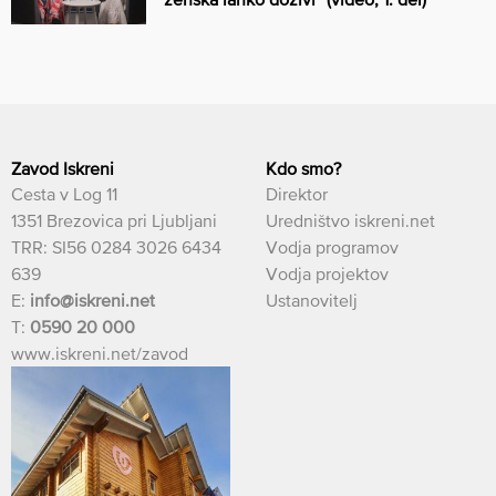
Zavod Iskreni
Kdo smo?
Cesta v Log 11
Direktor
1351 Brezovica pri Ljubljani
Uredništvo iskreni.net
TRR: SI56 0284 3026 6434
Vodja programov
639
Vodja projektov
E:
info@iskreni.net
Ustanovitelj
T:
0590 20 000
www.iskreni.net/zavod