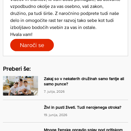
vzpodbudno okolje za vas osebno, vaš zakon,
družino, pa tudi širše. Z naročnino podprete tudi naše
delo in omogočite rast ter razvoj tako sebe kot tudi
izboljšavo bodočih vsebin za vas in ostale.
Hvala vam!
Naroči se
Preberi še:
Zakaj so v nekaterih družinah samo fantje ali
samo punce?
7. julija, 2026
Živi in pusti živeti. Tudi nerojenega otroka?
19. junija, 2026
Mnoge ženske opravijo splav pod pritiskom