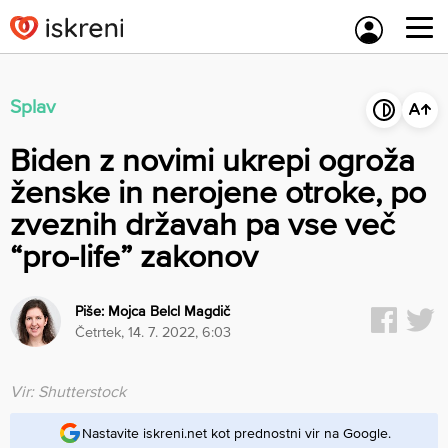
Skip
to
content
Splav
Biden z novimi ukrepi ogroža
ženske in nerojene otroke, po
zveznih državah pa vse več
“pro-life” zakonov
Piše:
Mojca Belcl Magdič
četrtek, 14. 7. 2022, 6:03
Vir: Shutterstock
Nastavite iskreni.net kot prednostni vir na Google.