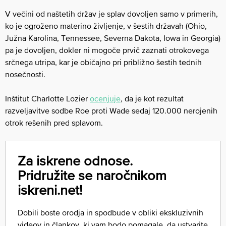
V večini od naštetih držav je splav dovoljen samo v primerih,
ko je ogroženo materino življenje, v šestih državah (Ohio,
Južna Karolina, Tennessee, Severna Dakota, Iowa in Georgia)
pa je dovoljen, dokler ni mogoče prvič zaznati otrokovega
srčnega utripa, kar je običajno pri približno šestih tednih
nosečnosti.
Inštitut Charlotte Lozier
ocenjuje
, da je kot rezultat
razveljavitve sodbe Roe proti Wade sedaj 120.000 nerojenih
otrok rešenih pred splavom.
Za iskrene odnose.
Pridružite se naročnikom
iskreni.net!
Dobili boste orodja in spodbude v obliki ekskluzivnih
videov in člankov, ki vam bodo pomagale, da ustvarite