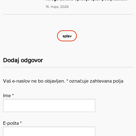
15. maja, 2026
splav
Dodaj odgovor
Vaš e-naslov ne bo objavljen.
*
označuje zahtevana polja
Ime
*
E-pošta
*