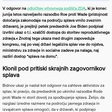
V odgovor na
odločitev vrhovnega sodišča ZDA
, ki je konec
junija letos razveljavilo razsodbo Roe proti Wade (pristojnost
določanja zakonodaje na področju splava vrnilo zveznim
državam),
je prejšnji petek predsednik Joe Biden
podpisal
izvršni ukaz o
t.i. »zaščiti dostopa do storitev reproduktivnega
zdravja.
« Znotraj tega ukaza med drugim zapoveduje
kongresu, naj po vsej državi legalizira splav vse do rojstva,
ministrstvu za zdravje in socialne zadeve pa nalaga, naj
razširi dostop “splava na domu”.
Klonil pod pritiski skrajnih zagovornikov
splava
Bidnov ukaz je nastal kot odgovor na zahteve aktivistov za
splav, ki pravijo, da predsednik po ukinitvi razsodbe Rode
proti Wade ni storil dovolj za spodbujanje splava. Želijo, da
razglasi izredne razmere na področju javnega zdravja in
izvajalcem splava omogoči, da v državah, ki podpirajo