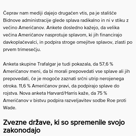
Čeprav nam mediji dajejo drugačen vtis, pa je stališče
Bidnove administracije glede splava radikalno in ni v stiku z
večino Američanov. Ankete dosledno kažejo, da velika
večina Američanov nasprotuje splavom, ki jih financirajo
davkoplačevalci, in podpira stroge omejitve splavov, zlasti po
prvem trimesečju.
Anketa skupine Trafalgar je tudi pokazala, da 57,6 %
Američanov meni, da bi morali prepovedati vse splave ali jih
prepovedati, če je mogoče zaznati srčni utrip nerojenega
otroka. 11,6 % Američanov pravi, da podpirajo splave do
rojstva. Nova anketa Harvard/Harris kaže, da 75 %
Američanov v bistvu podpira razveljavitev sodbe Roe proti
Wade.
Zvezne države, ki so spremenile svojo
zakonodajo