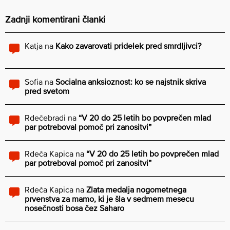
Zadnji komentirani članki
Katja
na
Kako zavarovati pridelek pred smrdljivci?
Sofia
na
Socialna anksioznost: ko se najstnik skriva
pred svetom
Rdečebradi
na
“V 20 do 25 letih bo povprečen mlad
par potreboval pomoč pri zanositvi”
Rdeča Kapica
na
“V 20 do 25 letih bo povprečen mlad
par potreboval pomoč pri zanositvi”
Rdeča Kapica
na
Zlata medalja nogometnega
prvenstva za mamo, ki je šla v sedmem mesecu
nosečnosti bosa čez Saharo