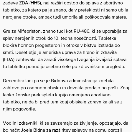
zadeve ZDA (HHS), naj razširi dostop do splava z abortivno
tabletko, za katero pa je znano, da v preteklosti ni samo ubila
nerojene otroke, ampak tudi umorila ali poškodovala matere.
Gre za Mifepriston, znano tudi kot RU-486, ki se uporablja za
splav nerojenih otrok do 10. tedna nosečnosti. Tabletka
blokira hormon progesteron in otroka v bistvu izstrada do
smrti. Desetletja je ameriška uprava za hrano in zdravila
(FDA) zahtevala, da zaradi visokega tveganja izvajalci splava
to tabletko ponudijo osebno šele po zdravniškem pregledu.
Decembra lani pa se je Bidnova administracija znebila
zahteve po osebnem obisku in dovolila prodajo po pošti. Zdaj
lahko ženske prek spleta kupijo omenjeno abortivno
tabletko, ne da bi pred tem kdaj obiskale zdravnika ali se z
njim pogovorile.
Vodilni zdravniki, ki se zavzemajo za življenje, opozarjajo, da
bo načrt Joeja Bidna za razširitev splavov na domu ogrozil