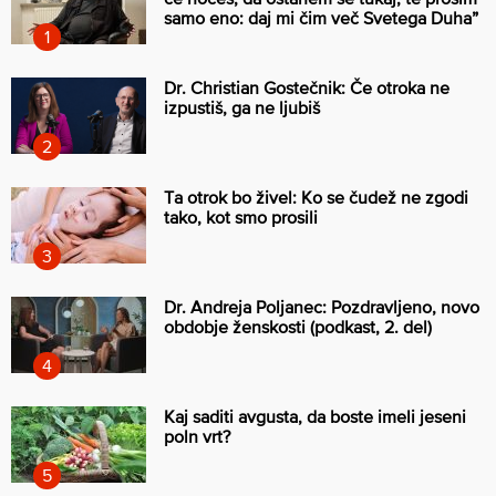
samo eno: daj mi čim več Svetega Duha”
Dr. Christian Gostečnik: Če otroka ne
izpustiš, ga ne ljubiš
Ta otrok bo živel: Ko se čudež ne zgodi
tako, kot smo prosili
Dr. Andreja Poljanec: Pozdravljeno, novo
obdobje ženskosti (podkast, 2. del)
Kaj saditi avgusta, da boste imeli jeseni
poln vrt?