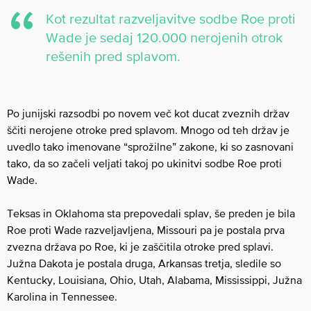
Kot rezultat razveljavitve sodbe Roe proti
Wade je sedaj 120.000 nerojenih otrok
rešenih pred splavom.
Po junijski razsodbi po novem več kot ducat zveznih držav
ščiti nerojene otroke pred splavom. Mnogo od teh držav je
uvedlo tako imenovane “sprožilne” zakone, ki so zasnovani
tako, da so začeli veljati takoj po ukinitvi sodbe Roe proti
Wade.
Teksas in Oklahoma sta prepovedali splav, še preden je bila
Roe proti Wade razveljavljena, Missouri pa je postala prva
zvezna država po Roe, ki je zaščitila otroke pred splavi.
Južna Dakota je postala druga, Arkansas tretja, sledile so
Kentucky, Louisiana, Ohio, Utah, Alabama, Mississippi, Južna
Karolina in Tennessee.