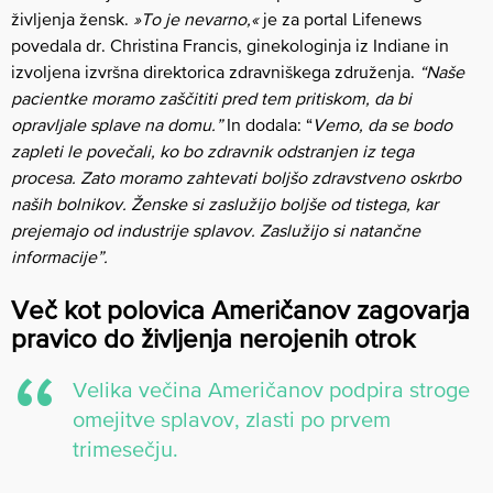
življenja žensk.
»To je nevarno,«
je za portal Lifenews
povedala dr. Christina Francis, ginekologinja iz Indiane in
izvoljena izvršna direktorica zdravniškega združenja.
“Naše
pacientke moramo zaščititi pred tem pritiskom, da bi
opravljale splave na domu.”
In dodala: “
Vemo, da se bodo
zapleti le povečali, ko bo zdravnik odstranjen iz tega
procesa. Zato moramo zahtevati boljšo zdravstveno oskrbo
naših bolnikov. Ženske si zaslužijo boljše od tistega, kar
prejemajo od industrije splavov. Zaslužijo si natančne
informacije”.
Več kot polovica Američanov zagovarja
pravico do življenja nerojenih otrok
Velika večina Američanov podpira stroge
omejitve splavov, zlasti po prvem
trimesečju.