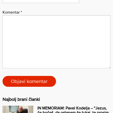
Komentar
*
Najbolj brani članki
IN MEMORIAM: Pavel Kodelja – “Jezus,
če hočeš, da ostanem še tukaj, te prosim