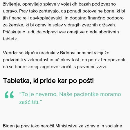
življenje, opravljajo splave v vojaških bazah pod zvezno
upravo. Prav tako zahtevajo, da ponudi potovalne bone, ki bi
jih financirali davkoplačevalci, in dodatno finančno podporo
za ženske, ki bi opravile splav v drugih zveznih državah.
Pričakujejo tudi, da odpravi vse omejitve glede abortivnih
tabletk.
Vendar so ključni uradniki v Bidnovi administraciji že
podvomili v zakonitost in učinkovitost teh potez ter opozorili,
da se bodo skoraj zagotovo soočili s pravnimi izzivi.
Tabletka, ki pride kar po pošti
“To je nevarno. Naše pacientke moramo
zaščititi.”
Biden je prav tako naročil Ministrstvu za zdravje in socialne