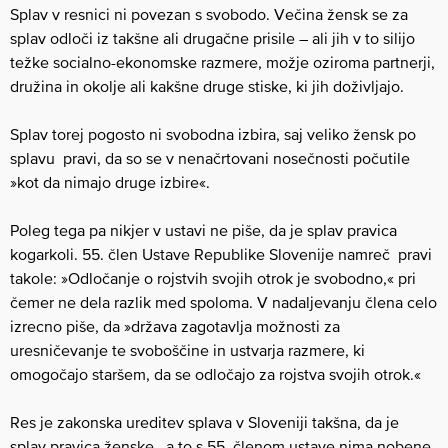
Splav v resnici ni povezan s svobodo. Večina žensk se za
splav odloči iz takšne ali drugačne prisile – ali jih v to silijo
težke socialno-ekonomske razmere, možje oziroma partnerji,
družina in okolje ali kakšne druge stiske, ki jih doživljajo.
Splav torej pogosto ni svobodna izbira, saj veliko žensk po
splavu pravi, da so se v nenačrtovani nosečnosti počutile
»kot da nimajo druge izbire«.
Poleg tega pa nikjer v ustavi ne piše, da je splav pravica
kogarkoli. 55. člen Ustave Republike Slovenije namreč pravi
takole: »Odločanje o rojstvih svojih otrok je svobodno,« pri
čemer ne dela razlik med spoloma. V nadaljevanju člena celo
izrecno piše, da »država zagotavlja možnosti za
uresničevanje te svoboščine in ustvarja razmere, ki
omogočajo staršem, da se odločajo za rojstva svojih otrok.«
Res je zakonska ureditev splava v Sloveniji takšna, da je
splav pravica ženske, a to s 55. členom ustave nima nobene