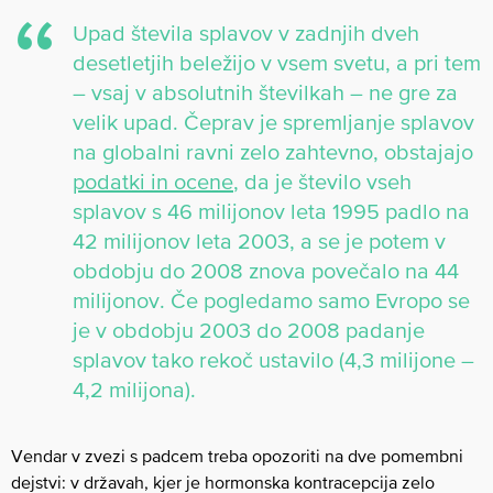
Upad števila splavov v zadnjih dveh
desetletjih beležijo v vsem svetu, a pri tem
– vsaj v absolutnih številkah – ne gre za
velik upad. Čeprav je spremljanje splavov
na globalni ravni zelo zahtevno, obstajajo
podatki in ocene
, da je število vseh
splavov s 46 milijonov leta 1995 padlo na
42 milijonov leta 2003, a se je potem v
obdobju do 2008 znova povečalo na 44
milijonov. Če pogledamo samo Evropo se
je v obdobju 2003 do 2008 padanje
splavov tako rekoč ustavilo (4,3 milijone –
4,2 milijona).
Vendar v zvezi s padcem treba opozoriti na dve pomembni
dejstvi: v državah, kjer je hormonska kontracepcija zelo