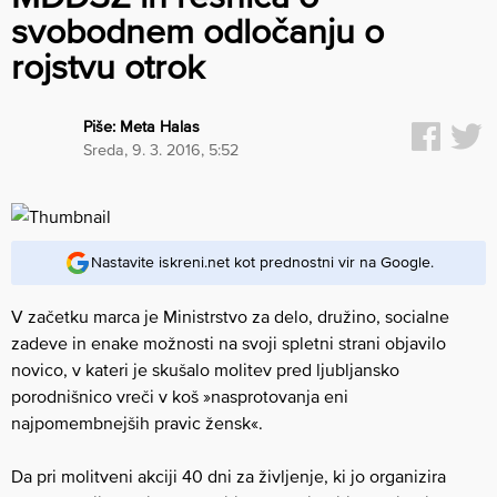
svobodnem odločanju o
rojstvu otrok
Piše:
Meta Halas
sreda, 9. 3. 2016, 5:52
Nastavite iskreni.net kot prednostni vir na Google.
V začetku marca je Ministrstvo za delo, družino, socialne
zadeve in enake možnosti na svoji spletni strani objavilo
novico, v kateri je skušalo molitev pred ljubljansko
porodnišnico vreči v koš »nasprotovanja eni
najpomembnejših pravic žensk«.
Da pri molitveni akciji 40 dni za življenje, ki jo organizira