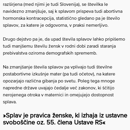
razširjena (med njimi je tudi Slovenija), se številka le
navidezno zmanjšuje, saj k splavom prispeva tudi abortivna
hormonska kontracepcija, statistično gledano pa je število
splavov, za katere je odgovorna, v praksi nemerljivo.
Drugo dejstvo pa je, da upad števila splavov lahko pripišemo
tudi manjšemu številu žensk v rodni dobi zaradi staranja
prebivalstva oziroma demografskih sprememb.
Na zmanjšanje števila splavov pa vplivajo tudi številne
postabortivne izkušnje mater (pa tudi očetov), na katere
opozarjajo različna gibanja po svetu. Poleg tega mnoge
napredne države uvajajo čedalje več zakonov, ki ščitijo
nerojenega otroka v maternici in omejujejo dostopnost
splava.
»Splav je pravica ženske, ki izhaja iz ustavne
svoboščine oz. 55. člena Ustave RS«