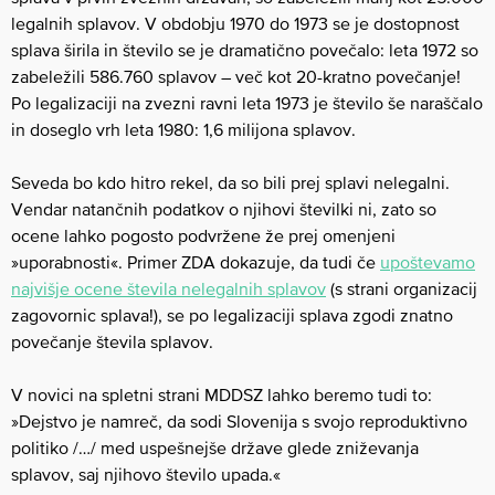
legalnih splavov. V obdobju 1970 do 1973 se je dostopnost
splava širila in število se je dramatično povečalo: leta 1972 so
zabeležili 586.760 splavov – več kot 20-kratno povečanje!
Po legalizaciji na zvezni ravni leta 1973 je število še naraščalo
in doseglo vrh leta 1980: 1,6 milijona splavov.
Seveda bo kdo hitro rekel, da so bili prej splavi nelegalni.
Vendar natančnih podatkov o njihovi številki ni, zato so
ocene lahko pogosto podvržene že prej omenjeni
»uporabnosti«. Primer ZDA dokazuje, da tudi če
upoštevamo
najvišje ocene števila nelegalnih splavov
(s strani organizacij
zagovornic splava!), se po legalizaciji splava zgodi znatno
povečanje števila splavov.
V novici na spletni strani MDDSZ lahko beremo tudi to:
»Dejstvo je namreč, da sodi Slovenija s svojo reproduktivno
politiko /…/ med uspešnejše države glede zniževanja
splavov, saj njihovo število upada.«