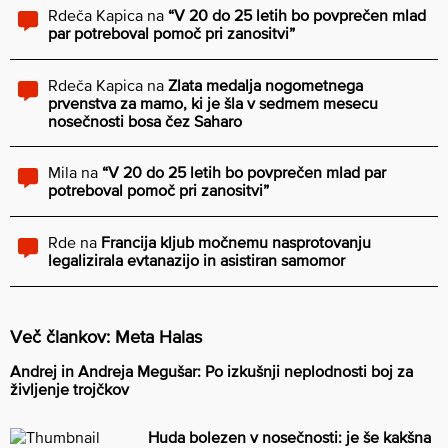
Rdeča Kapica
na
“V 20 do 25 letih bo povprečen mlad
par potreboval pomoč pri zanositvi”
Rdeča Kapica
na
Zlata medalja nogometnega
prvenstva za mamo, ki je šla v sedmem mesecu
nosečnosti bosa čez Saharo
Mila
na
“V 20 do 25 letih bo povprečen mlad par
potreboval pomoč pri zanositvi”
Rde
na
Francija kljub močnemu nasprotovanju
legalizirala evtanazijo in asistiran samomor
Več člankov: Meta Halas
Andrej in Andreja Megušar: Po izkušnji neplodnosti boj za
življenje trojčkov
Huda bolezen v nosečnosti: je še kakšna