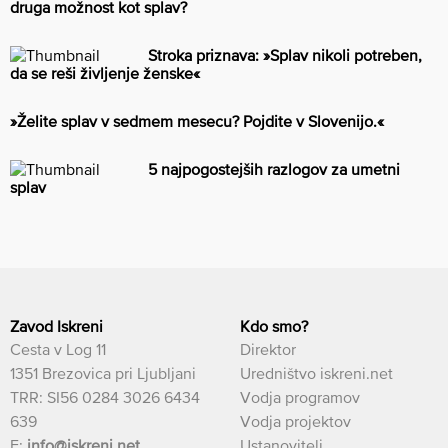
druga možnost kot splav?
Stroka priznava: »Splav nikoli potreben,
da se reši življenje ženske«
»Želite splav v sedmem mesecu? Pojdite v Slovenijo.«
5 najpogostejših razlogov za umetni
splav
Zavod Iskreni
Kdo smo?
Cesta v Log 11
Direktor
1351 Brezovica pri Ljubljani
Uredništvo iskreni.net
TRR: SI56 0284 3026 6434
Vodja programov
639
Vodja projektov
E:
info@iskreni.net
Ustanovitelj