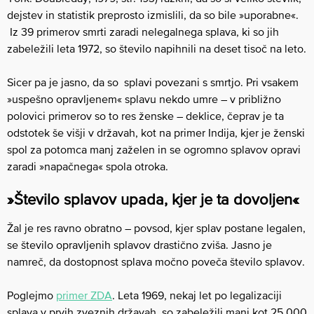
dejstev in statistik preprosto izmislili, da so bile »uporabne«.
Iz 39 primerov smrti zaradi nelegalnega splava, ki so jih
zabeležili leta 1972, so število napihnili na deset tisoč na leto.
Sicer pa je jasno, da so splavi povezani s smrtjo. Pri vsakem
»uspešno opravljenem« splavu nekdo umre – v približno
polovici primerov so to res ženske – deklice, čeprav je ta
odstotek še višji v državah, kot na primer Indija, kjer je ženski
spol za potomca manj zaželen in se ogromno splavov opravi
zaradi »napačnega« spola otroka.
»Število splavov upada, kjer je ta dovoljen«
Žal je res ravno obratno – povsod, kjer splav postane legalen,
se število opravljenih splavov drastično zviša. Jasno je
namreč, da dostopnost splava močno poveča število splavov.
Poglejmo
primer ZDA
. Leta 1969, nekaj let po legalizaciji
splava v prvih zveznih državah, so zabeležili manj kot 25.000