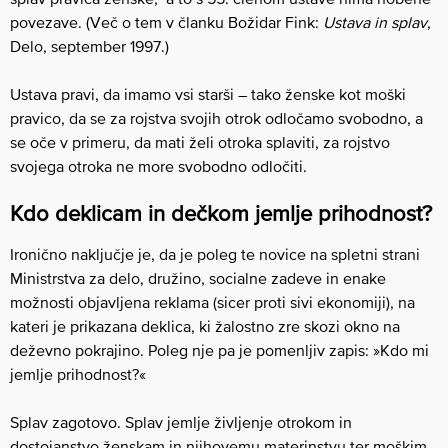
povezave. (Več o tem v članku Božidar Fink:
Ustava in splav
,
Delo, september 1997.)
Ustava pravi, da imamo vsi starši – tako ženske kot moški
pravico, da se za rojstva svojih otrok odločamo svobodno, a
se oče v primeru, da mati želi otroka splaviti, za rojstvo
svojega otroka ne more svobodno odločiti.
Kdo deklicam in dečkom jemlje prihodnost?
Ironično naključje je, da je poleg te novice na spletni strani
Ministrstva za delo, družino, socialne zadeve in enake
možnosti objavljena reklama (sicer proti sivi ekonomiji), na
kateri je prikazana deklica, ki žalostno zre skozi okno na
deževno pokrajino. Poleg nje pa je pomenljiv zapis: »Kdo mi
jemlje prihodnost?«
Splav zagotovo. Splav jemlje življenje otrokom in
dostojanstvo ženskam in njihovemu materinstvu ter moškim