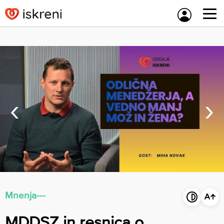
Skip
to
content
‹
›
Mnenja---
MDDSZ in resnica o