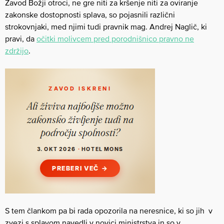
Zavod Božji otroci, ne gre niti za kršenje niti za oviranje
zakonske dostopnosti splava, so pojasnili različni
strokovnjaki, med njimi tudi pravnik mag. Andrej Naglič, ki
pravi, da
očitki molivcem pred porodnišnico pravno ne
zdržijo
.
S tem člankom pa bi rada opozorila na neresnice, ki so jih v
zvezi s splavom navedli v novici ministrstva in so v