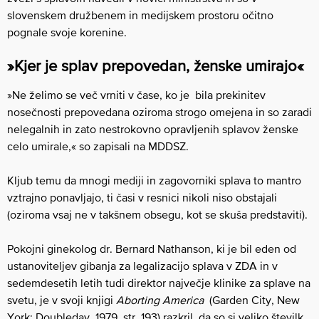
slovenskem družbenem in medijskem prostoru očitno
pognale svoje korenine.
»Kjer je splav prepovedan, ženske umirajo«
»Ne želimo se več vrniti v čase, ko je bila prekinitev
nosečnosti prepovedana oziroma strogo omejena in so zaradi
nelegalnih in zato nestrokovno opravljenih splavov ženske
celo umirale,« so zapisali na MDDSZ.
Kljub temu da mnogi mediji in zagovorniki splava to mantro
vztrajno ponavljajo, ti časi v resnici nikoli niso obstajali
(oziroma vsaj ne v takšnem obsegu, kot se skuša predstaviti).
Pokojni ginekolog dr. Bernard Nathanson, ki je bil eden od
ustanoviteljev gibanja za legalizacijo splava v ZDA in v
sedemdesetih letih tudi direktor največje klinike za splave na
svetu, je v svoji knjigi
Aborting America
(Garden City, New
York: Doubleday, 1979, str. 193) razkril, da so si veliko številk,