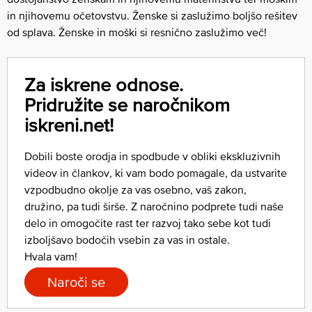
in njihovemu očetovstvu. Ženske si zaslužimo boljšo rešitev
od splava. Ženske in moški si resnično zaslužimo več!
Za iskrene odnose.
Pridružite se naročnikom
iskreni.net!
Dobili boste orodja in spodbude v obliki ekskluzivnih
videov in člankov, ki vam bodo pomagale, da ustvarite
vzpodbudno okolje za vas osebno, vaš zakon,
družino, pa tudi širše. Z naročnino podprete tudi naše
delo in omogočite rast ter razvoj tako sebe kot tudi
izboljšavo bodočih vsebin za vas in ostale.
Hvala vam!
Naroči se