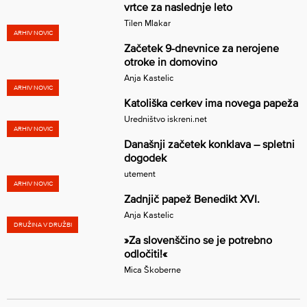
vrtce za naslednje leto
Tilen Mlakar
ARHIV NOVIC
Začetek 9-dnevnice za nerojene
otroke in domovino
Anja Kastelic
ARHIV NOVIC
Katoliška cerkev ima novega papeža
Uredništvo iskreni.net
ARHIV NOVIC
Današnji začetek konklava – spletni
dogodek
utement
ARHIV NOVIC
Zadnjič papež Benedikt XVI.
Anja Kastelic
DRUŽINA V DRUŽBI
»Za slovenščino se je potrebno
odločiti!«
Mica Škoberne
Številčenje