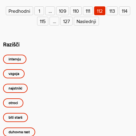
prispevkov
Predhodni
1
…
109
110
111
112
113
114
115
…
127
Naslednji
Razišči
intervju
vzgoja
najstniki
otroci
biti starš
duhovna rast