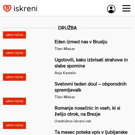
Skip
to
content
DRUŽBA
ARHIV NOVIC
Eden izmed nas v Bruslju
Tilen Mlakar
ARHIV NOVIC
Ugotovili, kako izbrisati strahove in
slabe spomine
Anja Kastelic
ARHIV NOVIC
Svetovni teden doul – obporodnih
spremljevalk
Tilen Mlakar
ARHIV NOVIC
Romanje nosečnic in vseh, ki si
želijo otrok, na Brezje
Uredništvo iskreni.net
ARHIV NOVIC
Ta mesec poteka vpis v ljubljanske