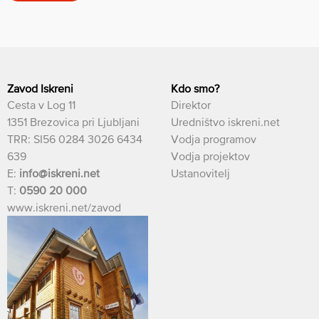
Zavod Iskreni
Kdo smo?
Cesta v Log 11
Direktor
1351 Brezovica pri Ljubljani
Uredništvo iskreni.net
TRR: SI56 0284 3026 6434
Vodja programov
639
Vodja projektov
E:
info@iskreni.net
Ustanovitelj
T:
0590 20 000
www.iskreni.net/zavod