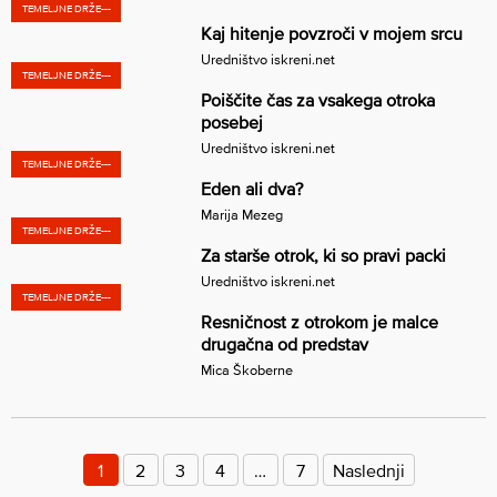
TEMELJNE DRŽE---
Kaj hitenje povzroči v mojem srcu
Uredništvo iskreni.net
TEMELJNE DRŽE---
Poiščite čas za vsakega otroka
posebej
Uredništvo iskreni.net
TEMELJNE DRŽE---
Eden ali dva?
Marija Mezeg
TEMELJNE DRŽE---
Za starše otrok, ki so pravi packi
Uredništvo iskreni.net
TEMELJNE DRŽE---
Resničnost z otrokom je malce
drugačna od predstav
Mica Škoberne
Številčenje
prispevkov
1
2
3
4
…
7
Naslednji