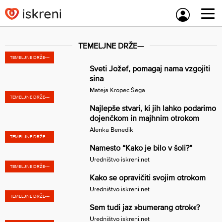
Skip
to
content
TEMELJNE DRŽE—
TEMELJNE DRŽE---
Sveti Jožef, pomagaj nama vzgojiti
sina
Mateja Kropec Šega
TEMELJNE DRŽE---
Najlepše stvari, ki jih lahko podarimo
dojenčkom in majhnim otrokom
Alenka Benedik
TEMELJNE DRŽE---
Namesto “Kako je bilo v šoli?”
Uredništvo iskreni.net
TEMELJNE DRŽE---
Kako se opravičiti svojim otrokom
Uredništvo iskreni.net
TEMELJNE DRŽE---
Sem tudi jaz »bumerang otrok«?
Uredništvo iskreni.net