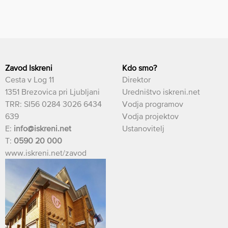
Zavod Iskreni
Kdo smo?
Cesta v Log 11
Direktor
1351 Brezovica pri Ljubljani
Uredništvo iskreni.net
TRR: SI56 0284 3026 6434
Vodja programov
639
Vodja projektov
E:
info@iskreni.net
Ustanovitelj
T:
0590 20 000
www.iskreni.net/zavod