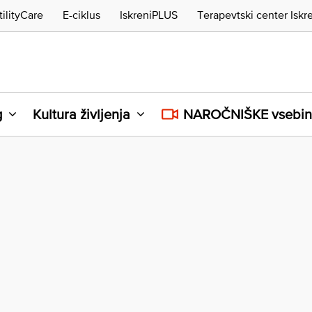
tilityCare
E-ciklus
IskreniPLUS
Terapevtski center Iskr
g
Kultura življenja
NAROČNIŠKE vsebi