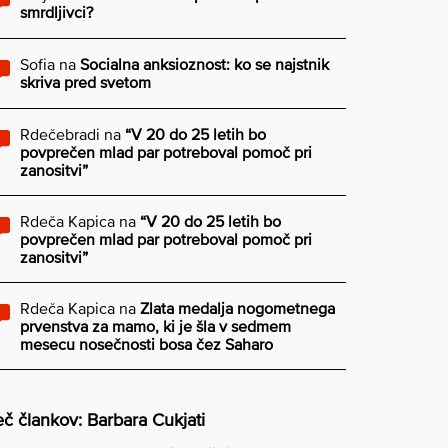
smrdljivci?
Sofia
na
Socialna anksioznost: ko se najstnik
skriva pred svetom
Rdečebradi
na
“V 20 do 25 letih bo
povprečen mlad par potreboval pomoč pri
zanositvi”
Rdeča Kapica
na
“V 20 do 25 letih bo
povprečen mlad par potreboval pomoč pri
zanositvi”
Rdeča Kapica
na
Zlata medalja nogometnega
prvenstva za mamo, ki je šla v sedmem
mesecu nosečnosti bosa čez Saharo
č člankov: Barbara Cukjati