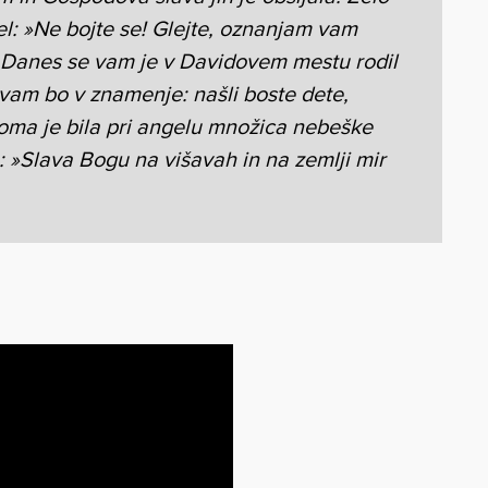
kel: »Ne bojte se! Glejte, oznanjam vam
o. Danes se vam je v Davidovem mestu rodil
vam bo v znamenje: našli boste dete,
adoma je bila pri angelu množica nebeške
a:
»Slava Bogu na višavah
in na zemlji mir