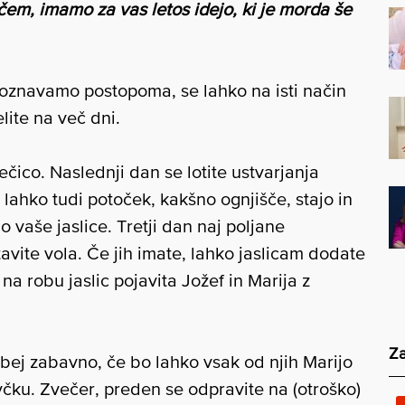
čem, imamo za vas letos idejo, ki je morda še
oznavamo postopoma, se lahko na isti način
elite na več dni.
ečico. Naslednji dan se lotite ustvarjanja
lahko tudi potoček, kakšno ognjišče, stajo in
 vaše jaslice. Tretji dan naj poljane
tavite vola. Če jih imate, lahko jaslicam dodate
 na robu jaslic pojavita Jožef in Marija z
Za
bej zabavno, če bo lahko vsak od njih Marijo
evčku. Zvečer, preden se odpravite na (otroško)