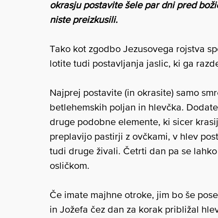
okrasju postavite šele par dni pred boži
niste preizkusili.
Tako kot zgodbo Jezusovega rojstva sp
lotite tudi postavljanja jaslic, ki ga razd
Najprej postavite (in okrasite) samo smr
betlehemskih poljan in hlevčka. Dodate 
druge podobne elemente, ki sicer krasijo
preplavijo pastirji z ovčkami, v hlev pos
tudi druge živali. Četrti dan pa se lahko
osličkom.
Če imate majhne otroke, jim bo še pose
in Jožefa čez dan za korak približal hl