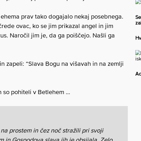
lehema prav tako dogajalo nekaj posebnega.
Se
za
črede ovac, ko se jim prikazal angel in jim
us. Naročil jim je, da ga poiščejo. Našli ga
Hv
 in zapeli: “Slava Bogu na višavah in na zemlji
Ad
 in so pohiteli v Betlehem …
na prostem in čez noč stražili pri svoji
im in Gospodova slava jih je obsijala. Zelo