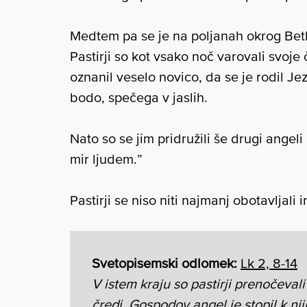
Medtem pa se je na poljanah okrog Bet
Pastirji so kot vsako noč varovali svoje 
oznanil veselo novico, da se je rodil Jez
bodo, spečega v jaslih.
Nato so se jim pridružili še drugi angeli
mir ljudem.”
Pastirji se niso niti najmanj obotavljali
Svetopisemski odlomek:
Lk 2, 8-14
V istem kraju so pastirji prenočevali 
čredi. Gospodov angel je stopil k nj