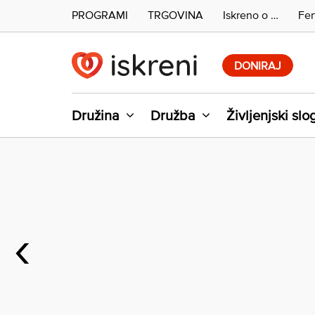
PROGRAMI
TRGOVINA
Iskreno o …
Fer
Skip
to
DONIRAJ
content
Družina
Družba
Življenjski slo
‹