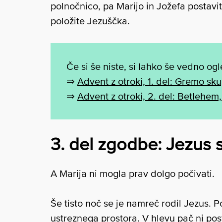
polnočnico, pa Marijo in Jožefa postavi
položite Jezuščka.
Če si še niste, si lahko še vedno og
⇒
Advent z otroki, 1. del: Gremo sk
⇒
Advent z otroki, 2. del: Betlehem
3. del zgodbe: Jezus 
A Marija ni mogla prav dolgo počivati.
Še tisto noč se je namreč rodil Jezus. Pov
ustreznega prostora. V hlevu pač ni post