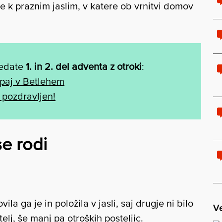
te k praznim jaslim, v katere ob vrnitvi domov
ledate
1. in 2. del adventa z otroki
:
upaj v Betlehem
, pozdravljen!
se rodi
ila ga je in položila v jasli, saj drugje ni bilo
Ve
elj, še manj pa otroških posteljic.