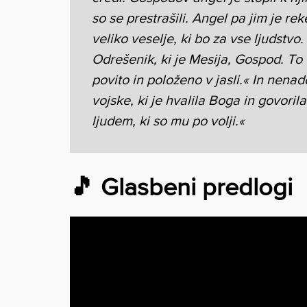
so se prestrašili. Angel pa jim je re
veliko veselje, ki bo za vse ljudstv
Odrešenik, ki je Mesija,
Gospod. To 
povito in položeno v jasli.« In nen
vojske, ki je hvalila Boga in govoril
ljudem, ki so mu po volji.«
🎵 Glasbeni predlogi