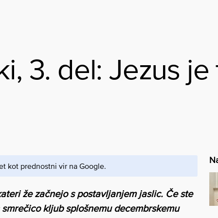
, 3. del: Jezus je 
Na
et kot prednostni vir na Google.
teri že začnejo s postavljanjem jaslic. Če ste
e in smrečico kljub splošnemu decembrskemu