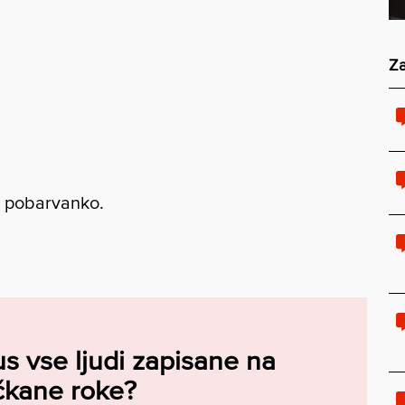
Za
o pobarvanko.
s vse ljudi zapisane na
čkane roke?