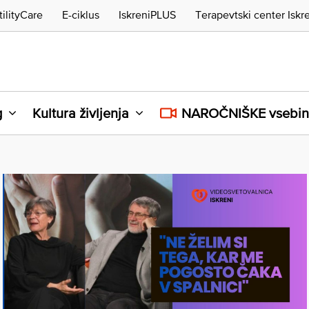
tilityCare
E-ciklus
IskreniPLUS
Terapevtski center Iskr
g
Kultura življenja
NAROČNIŠKE vsebi