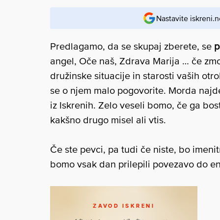
Nastavite iskreni.n
Predlagamo, da se skupaj zberete, se
p
angel, Oče naš, Zdrava Marija … če zm
družinske situacije in starosti vaših ot
se o njem malo pogovorite. Morda najd
iz Iskrenih. Zelo veseli bomo, če ga bos
kakšno drugo misel ali vtis.
Če ste pevci, pa tudi če niste, bo imen
bomo vsak dan prilepili povezavo do en