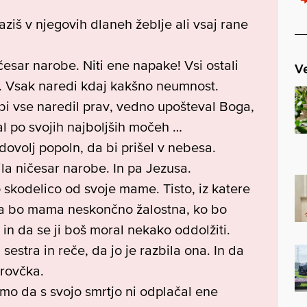
paziš v njegovih dlaneh žeblje ali vsaj rane
ičesar narobe. Niti ene napake! Vsi ostali
Ve
. Vsak naredi kdaj kakšno neumnost.
 bi vse naredil prav, vedno upošteval Boga,
 po svojih najboljših močeh …
 dovolj popoln, da bi prišel v nebesa.
ila ničesar narobe. In pa Jezusa.
šo skodelico od svoje mame. Tisto, iz katere
, da bo mama neskončno žalostna, ko bo
 in da se ji boš moral nekako oddolžiti.
sestra in reče, da jo je razbila ona. In da
arovčka.
amo da s svojo smrtjo ni odplačal ene