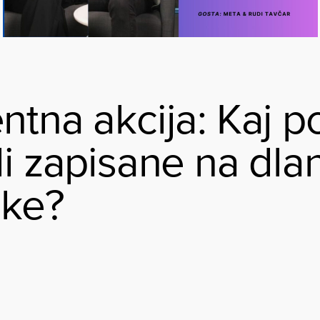
ntna akcija: Kaj p
di zapisane na dla
oke?