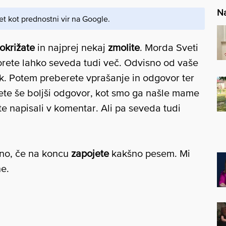
Na
et kot prednostni vir na Google.
okrižate
in najprej nekaj
zmolite
. Morda Sveti
orete lahko seveda tudi več. Odvisno od vaše
rok. Potem preberete vprašanje in odgovor ter
ete še boljši odgovor, kot smo ga našle mame
te napisali v komentar. Ali pa seveda tudi
itno, če na koncu
zapojete
kakšno pesem. Mi
e.