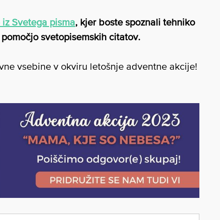
 iz Svetega pisma
, kjer boste spoznali tehniko
s pomočjo svetopisemskih citatov.
vne vsebine v okviru letošnje adventne akcije!