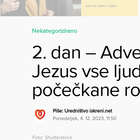
Nekategorizirano
2. dan – Adve
Jezus vse lju
počečkane r
Piše:
Uredništvo iskreni.net
ponedeljek, 4. 12. 2023, 11:50
Foto: Shutterstock