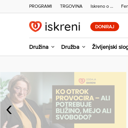
PROGRAMI
TRGOVINA
Iskreno o …
Fer
Skip
to
DONIRAJ
content
Družina
Družba
Življenjski slo
‹