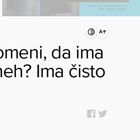
omeni, da ima
neh? Ima čisto