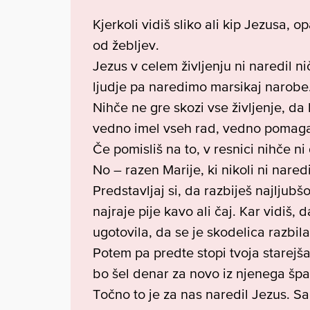
Kjerkoli vidiš sliko ali kip Jezusa, o
od žebljev.
Jezus v celem življenju ni naredil n
ljudje pa naredimo marsikaj narobe
Nihče ne gre skozi vse življenje, da
vedno imel vseh rad, vedno pomagal
Če pomisliš na to, v resnici nihče ni
No – razen Marije, ki nikoli ni nared
Predstavljaj si, da razbiješ najljub
najraje pije kavo ali čaj. Kar vidiš
ugotovila, da se je skodelica razbila
Potem pa predte stopi tvoja starejša 
bo šel denar za novo iz njenega šp
Točno to je za nas naredil Jezus. S