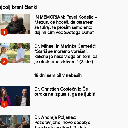
jbolj brani članki
IN MEMORIAM: Pavel Kodelja –
“Jezus, če hočeš, da ostanem
še tukaj, te prosim samo eno:
daj mi čim več Svetega Duha”
Dr. Mihael in Marinka Černetič:
“Starši se moramo vprašati,
kakšna je naša vloga pri tem, da
je otrok hiperaktiven.” (2. del)
18 dni sem bil v nebesih
Dr. Christian Gostečnik: Če
otroka ne izpustiš, ga ne ljubiš
Dr. Andreja Poljanec:
Pozdravljeno, novo obdobje
ženskosti (podkast, 2. del)