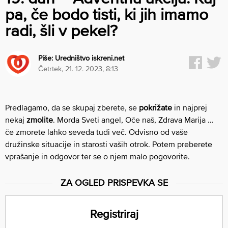
pa, če bodo tisti, ki jih imamo
radi, šli v pekel?
Piše:
Uredništvo iskreni.net
četrtek, 21. 12. 2023, 8:13
Predlagamo, da se skupaj zberete, se
pokrižate
in najprej
nekaj
zmolite
. Morda Sveti angel, Oče naš, Zdrava Marija …
če zmorete lahko seveda tudi več. Odvisno od vaše
družinske situacije in starosti vaših otrok. Potem preberete
vprašanje in odgovor ter se o njem malo pogovorite.
ZA OGLED PRISPEVKA SE
Registriraj