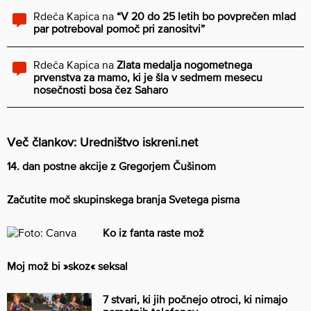
Rdeča Kapica
na
“V 20 do 25 letih bo povprečen mlad
par potreboval pomoč pri zanositvi”
Rdeča Kapica
na
Zlata medalja nogometnega
prvenstva za mamo, ki je šla v sedmem mesecu
nosečnosti bosa čez Saharo
Več člankov: Uredništvo iskreni.net
14. dan postne akcije z Gregorjem Čušinom
Začutite moč skupinskega branja Svetega pisma
Ko iz fanta raste mož
Moj mož bi »skoz« seksal
7 stvari, ki jih počnejo otroci, ki nimajo