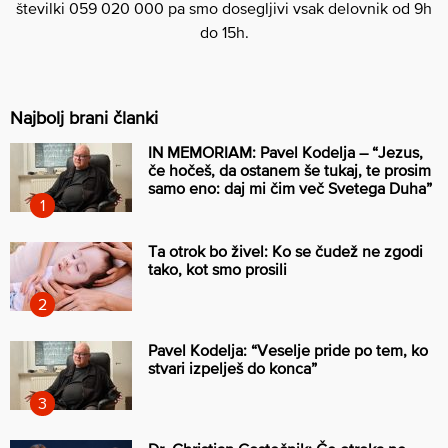
številki 059 020 000 pa smo dosegljivi vsak delovnik od 9h
do 15h.
Najbolj brani članki
IN MEMORIAM: Pavel Kodelja – “Jezus,
če hočeš, da ostanem še tukaj, te prosim
samo eno: daj mi čim več Svetega Duha”
Ta otrok bo živel: Ko se čudež ne zgodi
tako, kot smo prosili
Pavel Kodelja: “Veselje pride po tem, ko
stvari izpelješ do konca”