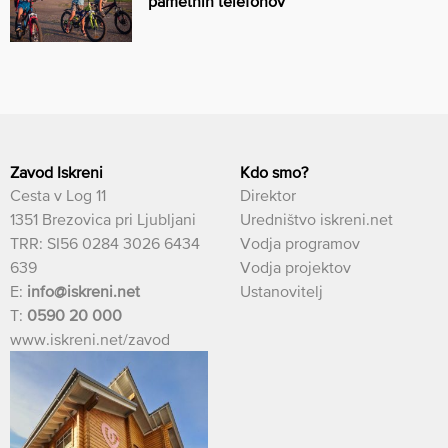
pametnih telefonov
Zavod Iskreni
Kdo smo?
Cesta v Log 11
Direktor
1351 Brezovica pri Ljubljani
Uredništvo iskreni.net
TRR: SI56 0284 3026 6434
Vodja programov
639
Vodja projektov
E:
info@iskreni.net
Ustanovitelj
T:
0590 20 000
www.iskreni.net/zavod