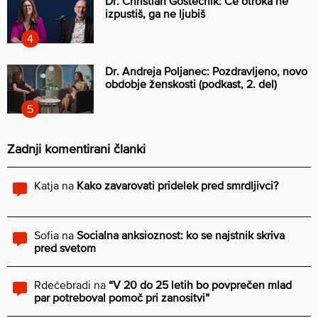
Dr. Christian Gostečnik: Če otroka ne
izpustiš, ga ne ljubiš
Dr. Andreja Poljanec: Pozdravljeno, novo
obdobje ženskosti (podkast, 2. del)
Zadnji komentirani članki
Katja
na
Kako zavarovati pridelek pred smrdljivci?
Sofia
na
Socialna anksioznost: ko se najstnik skriva
pred svetom
Rdečebradi
na
“V 20 do 25 letih bo povprečen mlad
par potreboval pomoč pri zanositvi”