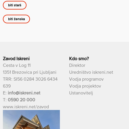
biti starš
biti ženska
Zavod Iskreni
Kdo smo?
Cesta v Log 11
Direktor
1351 Brezovica pri Ljubljani
Uredništvo iskreni.net
TRR: SI56 0284 3026 6434
Vodja programov
639
Vodja projektov
E:
info@iskreni.net
Ustanovitelj
T:
0590 20 000
www.iskreni.net/zavod