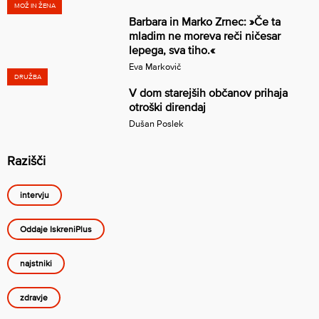
MOŽ IN ŽENA
Barbara in Marko Zrnec: »Če ta
mladim ne moreva reči ničesar
lepega, sva tiho.«
Eva Markovič
DRUŽBA
V dom starejših občanov prihaja
otroški direndaj
Dušan Poslek
Razišči
intervju
Oddaje IskreniPlus
najstniki
zdravje