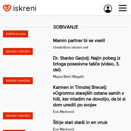
Skip
to
content
SOBIVANJE
SVETOVALNICA
Mamin partner bi se vselil
Uredništvo iskreni.net
ODNOSI V DRUŽINI
Dr. Stanko Gerjolj: Najin pobeg iz
brloga posesivne tašče (video, 3.
del)
Mojca Belcl Magdič
ODNOSI V DRUŽINI
Karmen in Timotej Brecelj:
»Ogromno starejših ostane samih v
hiši, ker mladim ne dovolijo, da bi si
dom uredili po svoje«
Eva Markovič
ODNOSI V DRUŽINI
Štirje stari starši in en vnuk
Eva Markovič