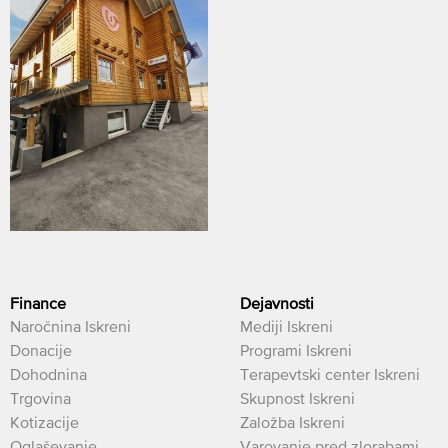
Finance
Dejavnosti
Naročnina Iskreni
Mediji Iskreni
Donacije
Programi Iskreni
Dohodnina
Terapevtski center Iskreni
Trgovina
Skupnost Iskreni
Kotizacije
Založba Iskreni
Oglaševanje
Varovanje pred zlorabami