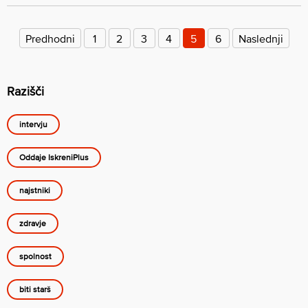
Številčenje
prispevkov
Predhodni
1
2
3
4
5
6
Naslednji
Razišči
intervju
Oddaje IskreniPlus
najstniki
zdravje
spolnost
biti starš