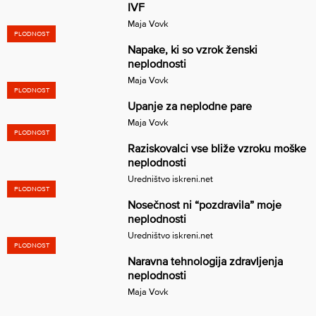
IVF
Maja Vovk
PLODNOST
Napake, ki so vzrok ženski
neplodnosti
Maja Vovk
PLODNOST
Upanje za neplodne pare
Maja Vovk
PLODNOST
Raziskovalci vse bliže vzroku moške
neplodnosti
Uredništvo iskreni.net
PLODNOST
Nosečnost ni “pozdravila” moje
neplodnosti
Uredništvo iskreni.net
PLODNOST
Naravna tehnologija zdravljenja
neplodnosti
Maja Vovk