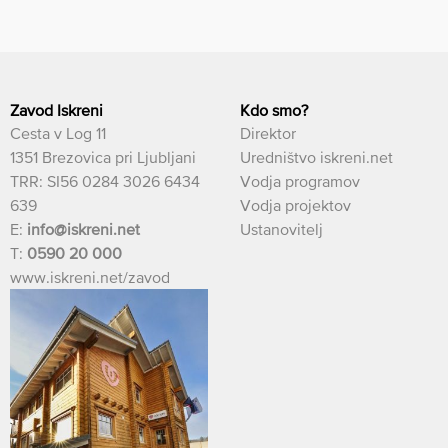
Zavod Iskreni
Kdo smo?
Cesta v Log 11
Direktor
1351 Brezovica pri Ljubljani
Uredništvo iskreni.net
TRR: SI56 0284 3026 6434
Vodja programov
639
Vodja projektov
E:
info@iskreni.net
Ustanovitelj
T:
0590 20 000
www.iskreni.net/zavod