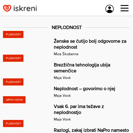
Skip
to
content
NEPLODNOST
PLODNOST
Ženske se čutijo bolj odgovorne za
neplodnost
Mica Škoberne
PLODNOST
Brezžična tehnologija ubija
semenčice
Maja Vovk
PLODNOST
Neplodnost – govorimo o njej
Maja Vovk
ARHIV NOVIC
Vsak 6. par ima težave z
neplodnostjo
Maja Vovk
PLODNOST
Razlogi, zakaj izbrati NaPro namesto