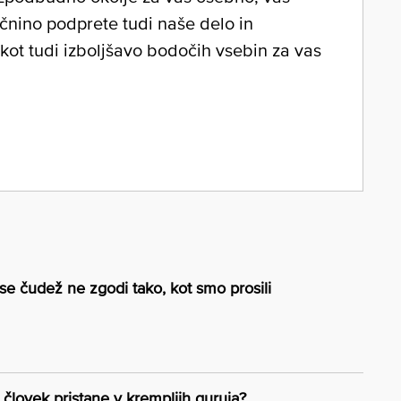
očnino podprete tudi naše delo in
 kot tudi izboljšavo bodočih vsebin za vas
 se čudež ne zgodi tako, kot smo prosili
človek pristane v krempljih guruja?