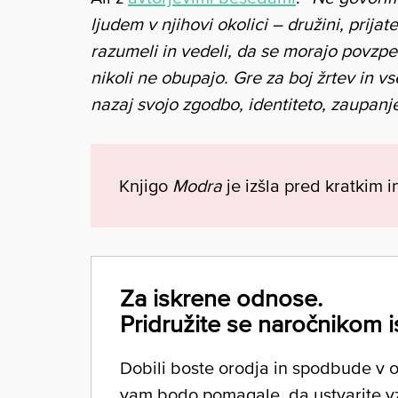
ljudem v njihovi okolici – družini, prijate
razumeli in vedeli, da se morajo povzpenj
nikoli ne obupajo. Gre za boj žrtev in vse
nazaj svojo zgodbo, identiteto, zaupanje
Knjigo
Modra
je izšla pred kratkim i
Za iskrene odnose.
Pridružite se naročnikom i
Dobili boste orodja in spodbude v ob
vam bodo pomagale, da ustvarite v