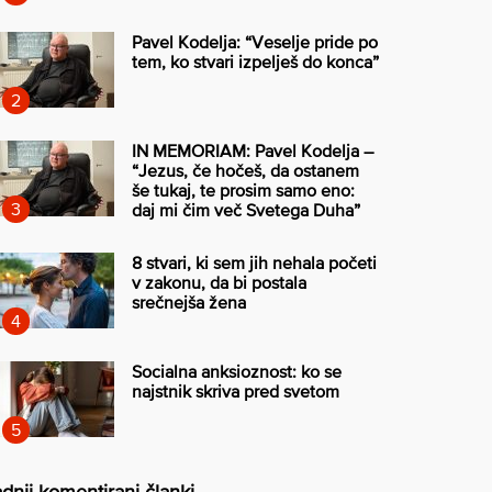
Pavel Kodelja: “Veselje pride po
tem, ko stvari izpelješ do konca”
IN MEMORIAM: Pavel Kodelja –
“Jezus, če hočeš, da ostanem
še tukaj, te prosim samo eno:
daj mi čim več Svetega Duha”
8 stvari, ki sem jih nehala početi
v zakonu, da bi postala
srečnejša žena
Socialna anksioznost: ko se
najstnik skriva pred svetom
dnji komentirani članki