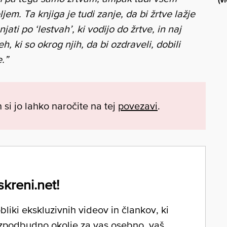
ljem. Ta knjiga je tudi zanje, da bi žrtve lažje
ati po ‘lestvah’, ki vodijo do žrtve, in naj
h, ki so okrog njih, da bi ozdraveli, dobili
.”
n si jo lahko naročite na tej
povezavi
.
skreni.net!
liki ekskluzivnih videov in člankov, ki
zpodbudno okolje za vas osebno, vaš