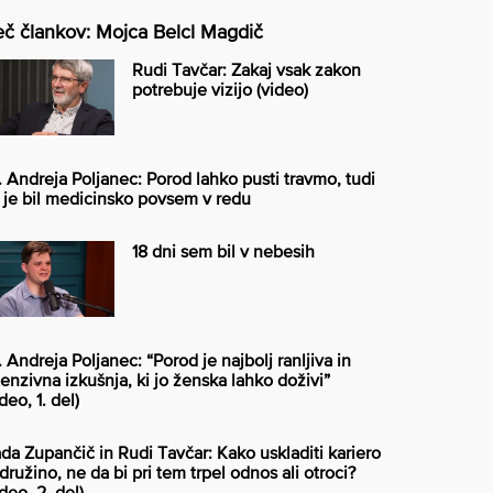
č člankov: Mojca Belcl Magdič
Rudi Tavčar: Zakaj vsak zakon
potrebuje vizijo (video)
. Andreja Poljanec: Porod lahko pusti travmo, tudi
 je bil medicinsko povsem v redu
18 dni sem bil v nebesih
. Andreja Poljanec: “Porod je najbolj ranljiva in
tenzivna izkušnja, ki jo ženska lahko doživi”
deo, 1. del)
da Zupančič in Rudi Tavčar: Kako uskladiti kariero
 družino, ne da bi pri tem trpel odnos ali otroci?
ideo, 2. del)