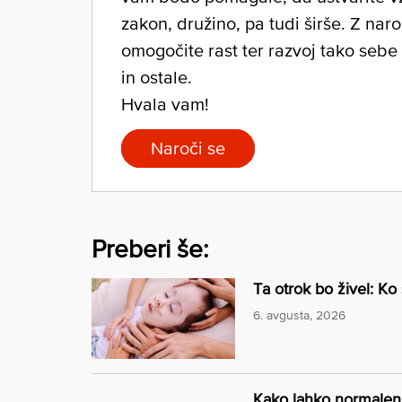
zakon, družino, pa tudi širše. Z nar
omogočite rast ter razvoj tako sebe
in ostale.
Hvala vam!
Naroči se
Preberi še:
Ta otrok bo živel: Ko
6. avgusta, 2026
Kako lahko normalen 