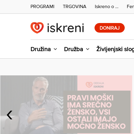
PROGRAMI
TRGOVINA
Iskreno o …
Fer
Skip
to
DONIRAJ
content
Družina
Družba
Življenjski slo
‹