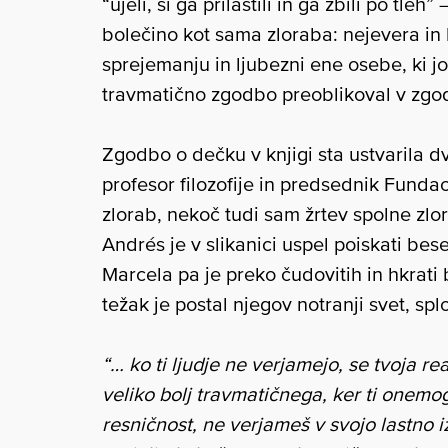
“ujeli, si ga prilastili in ga zbili po tle
bolečino kot sama zloraba: nejevera in 
sprejemanju in ljubezni ene osebe, ki jo
travmatično zgodbo preoblikoval v zgo
Zgodbo o dečku v knjigi sta ustvarila dv
profesor filozofije in predsednik Fundac
zlorab, nekoč tudi sam žrtev spolne zlo
Andrés je v slikanici uspel poiskati bes
Marcela pa je preko čudovitih in hkrati
težak je postal njegov notranji svet, splo
“… ko ti ljudje ne verjamejo, se tvoja real
veliko bolj travmatičnega, ker ti onemo
resničnost, ne verjameš v svojo lastno iz