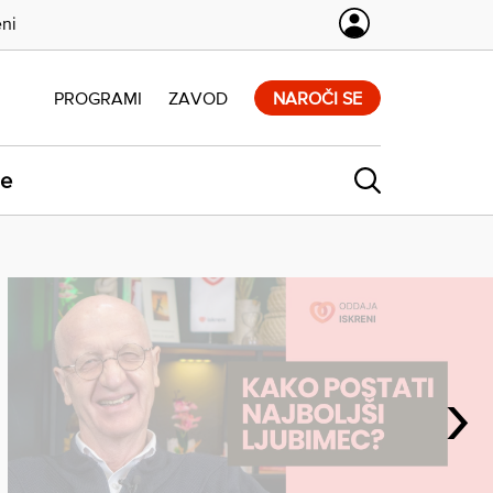
eni
PROGRAMI
ZAVOD
NAROČI SE
ne
›