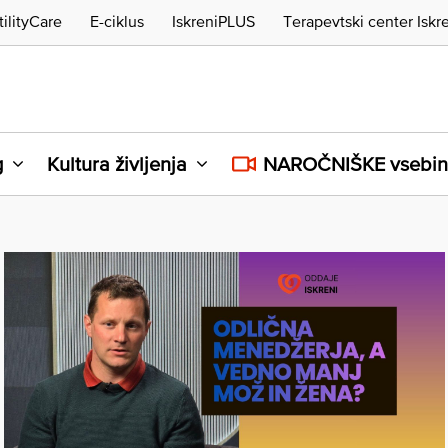
tilityCare
E-ciklus
IskreniPLUS
Terapevtski center Iskr
g
Kultura življenja
NAROČNIŠKE vsebi