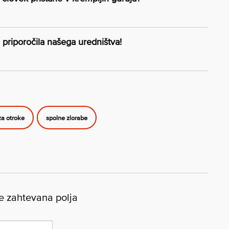
 priporočila našega uredništva!
za otroke
spolne zlorabe
 zahtevana polja