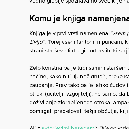
vedno globlje spoznavamo svet, ki je n
Komu je knjiga namenjen
Knjiga je v prvi vrsti namenjena
“vsem p
živijo”
. Torej vsem fantom in puncam, ki 
strani staršev ali drugih odraslih, ki so 
Zelo koristna pa je tudi samim staršem zl
načine, kako biti ‘ljubeč drugi’, preko k
zaupanje. Prav tako pa je lahko čudovit 
otroki (učitelji, vzgojitelji): ne samo, d
doživljanje zlorabljenega otroka, ampak
pomagali predelovati težja občutja, ki ji
Ali z
avtorjevimi besedami
:
“Ne govorim