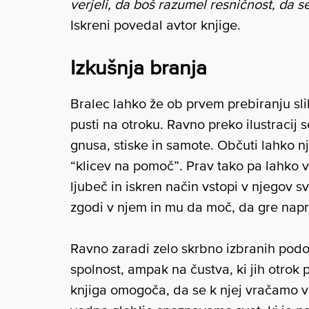
verjeli, da boš razumel resničnost, da se
Iskreni povedal avtor knjige.
Izkušnja branja
Bralec lahko že ob prvem prebiranju sl
pusti na otroku. Ravno preko ilustracij s
gnusa, stiske in samote. Občuti lahko n
“klicev na pomoč”. Prav tako pa lahko 
ljubeč in iskren način vstopi v njegov 
zgodi v njem in mu da moč, da gre napr
Ravno zaradi zelo skrbno izbranih podob
spolnost, ampak na čustva, ki jih otrok p
knjiga omogoča, da se k njej vračamo ve