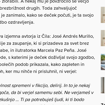
h” – zlorabili. A nekaj mu je povzročilo še večjo
brezbrižnost drugih. Toda zahvaljujoč
 je zanimalo, kako se deček počuti, je ta svojo
dbo ozdravljenja.
a izjemna avtorja iz Čila: José Andrés Murillo,
ije za zaupanje, ki si prizadeva za svet brez
rabe, in ilutratorka Marcela Paz Peña. José
ede, s katerimi je deček doživljal svojo zgodbo,
 bolečih podob prikazala, kako zapleten in
h, ker mu nihče ni prisluhnil, ni verjel:
nost spremeni v fikcijo, delirij. In to je nekaj
goča, da bi verjel samemu sebi. Ne verjameš v
kušnjo … Ti pa potrebuješ ljudi, ki ti bodo
Za