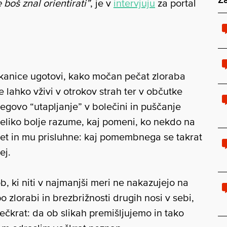
 boš znal orientirati”
, je v
intervjuju
za portal
ikanice ugotovi, kako močan pečat zloraba
e lahko vživi v otrokov strah ter v občutke
jegovo “utapljanje” v bolečini in puščanje
veliko bolje razume, kaj pomeni, ko nekdo na
svet in mu prisluhne: kaj pomembnega se takrat
ej.
, ki niti v najmanjši meri ne nakazujejo na
o zlorabi in brezbrižnosti drugih nosi v sebi,
čkrat: da ob slikah premišljujemo in tako