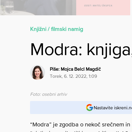
Knjižni / filmski namig
Modra: knjiga,
Piše:
Mojca Belcl Magdič
torek, 6. 12. 2022, 1:09
Foto: osebni arhiv
Nastavite iskreni.n
“Modra” je zgodba o nekoč srečnem in