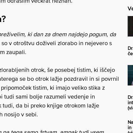
am odraslim večkrat neznan.
Ve
a?
reživelim, ki dan za dnem najdejo pogum, da
so v otroštvu doživeli zlorabo in nejevero s
Dr
jim zaupali.
če
orabljenih otrok, še posebej tistim, ki iščejo
aterega se bo otrok lažje pozdravil in si povrnil
pripomoček tistim, ki imajo veliko stika z
a bi tudi sami bolje razumeli vedenje in
Dr
in
 tudi, da bi preko knjige otrokom lažje
(vi
h nosijo v sebi.
Na
in
 pa tega samo žrtvam, ampak tudi vsem
(v