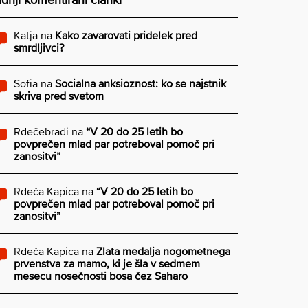
Katja
na
Kako zavarovati pridelek pred
smrdljivci?
Sofia
na
Socialna anksioznost: ko se najstnik
skriva pred svetom
Rdečebradi
na
“V 20 do 25 letih bo
povprečen mlad par potreboval pomoč pri
zanositvi”
Rdeča Kapica
na
“V 20 do 25 letih bo
povprečen mlad par potreboval pomoč pri
zanositvi”
Rdeča Kapica
na
Zlata medalja nogometnega
prvenstva za mamo, ki je šla v sedmem
mesecu nosečnosti bosa čez Saharo