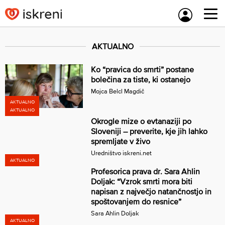
Skip
to
content
AKTUALNO
Ko “pravica do smrti” postane
bolečina za tiste, ki ostanejo
Mojca Belcl Magdič
AKTUALNO
AKTUALNO
Okrogle mize o evtanaziji po
Sloveniji – preverite, kje jih lahko
spremljate v živo
Uredništvo iskreni.net
AKTUALNO
Profesorica prava dr. Sara Ahlin
Doljak: “Vzrok smrti mora biti
napisan z največjo natančnostjo in
spoštovanjem do resnice”
Sara Ahlin Doljak
AKTUALNO