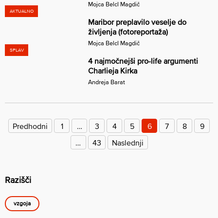
Mojca Belcl Magdič
AKTUALNO
Maribor preplavilo veselje do
življenja (fotoreportaža)
Mojca Belcl Magdič
SPLAV
4 najmočnejši pro-life argumenti
Charlieja Kirka
Andreja Barat
Številčenje
prispevkov
Predhodni
1
…
3
4
5
6
7
8
9
…
43
Naslednji
Razišči
vzgoja