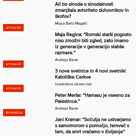
Ali bo sinoda o sinodalnosti
zmanjšala avtoriteto duhovnikov in
škofov?
Mojca Belcl Magdič
AKTUALNO
Maja Regina: “Romski starši pogosto
niso zmožni biti zgled, zato imamo
iz generacije v generacijo slabše
razmere.”
Andreja Barat
AKTUALNO
3 nove svetnice in 4 novi svetniki
Katoliške Cerkve
Uredništvo iskreni.net
AKTUALNO
Peter Merše: “Hamasu je vseeno za
Palestince.”
Andreja Barat
EVTANAZIJA
Jani Kramar: “Sočutja ne ustvarjamo
s samomorom s pomočjo, temveč s
tem, da smrt vračamo v življenje”