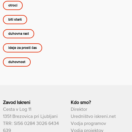
otroci
biti starš
duhovna rast
ideje za prosti čas
duhovnost
Zavod Iskreni
Kdo smo?
Cesta v Log 11
Direktor
1351 Brezovica pri Ljubljani
Uredništvo iskreni.net
TRR: SI56 0284 3026 6434
Vodja programov
639
Vodja projektov