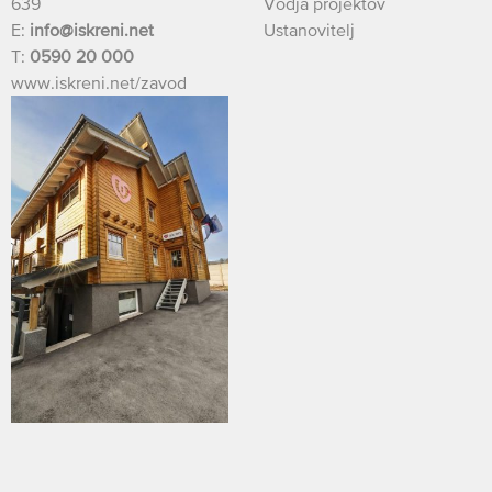
639
Vodja projektov
E:
info@iskreni.net
Ustanovitelj
T:
0590 20 000
www.iskreni.net/zavod