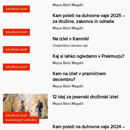
Mojca Belcl Magdič
DRUŽINSKI IZLET
Kam poleti na duhovne vaje 2025 –
za družine, zakonce in odrasle
Mojca Belcl Magdič
DRUŽINSKI IZLET
Na izlet v Kamnik!
Uredništvo iskreni.net
DRUŽINSKI IZLET
Kaj si lahko ogledamo v Prekmurju?
Mojca Belcl Magdič
DRUŽINSKI IZLET
Kam na izlet v prazničnem
decembru?
Mojca Belcl Magdič
12 idej za jesenski družinski izlet
Mojca Belcl Magdič
DRUŽINSKI IZLET
DUHOVNOST V DRUŽINI
Kam poleti na duhovne vaje 2024 –