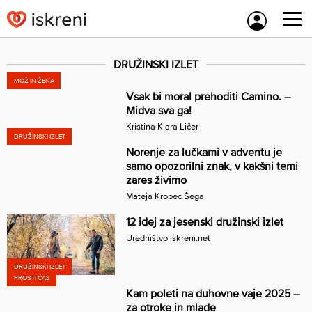
Skip
to
content
DRUŽINSKI IZLET
MOŽ IN ŽENA
Vsak bi moral prehoditi Camino. –
Midva sva ga!
Kristina Klara Ličer
DRUŽINSKI IZLET
Norenje za lučkami v adventu je
samo opozorilni znak, v kakšni temi
zares živimo
Mateja Kropec Šega
12 idej za jesenski družinski izlet
Uredništvo iskreni.net
DRUŽINSKI IZLET
PROSTI ČAS
Kam poleti na duhovne vaje 2025 –
za otroke in mlade