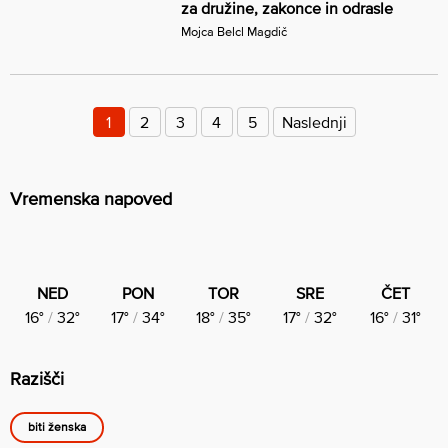
za družine, zakonce in odrasle
Mojca Belcl Magdič
Številčenje
prispevkov
1
2
3
4
5
Naslednji
Vremenska napoved
NED
PON
TOR
SRE
ČET
16°
/
32°
17°
/
34°
18°
/
35°
17°
/
32°
16°
/
31°
Razišči
biti ženska