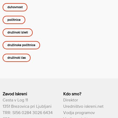
duhovnost
počitnice
družinski izleti
družinske počitnice
družinski čas
Zavod Iskreni
Kdo smo?
Cesta v Log 11
Direktor
1351 Brezovica pri Ljubljani
Uredništvo iskreni.net
TRR: SI56 0284 3026 6434
Vodja programov