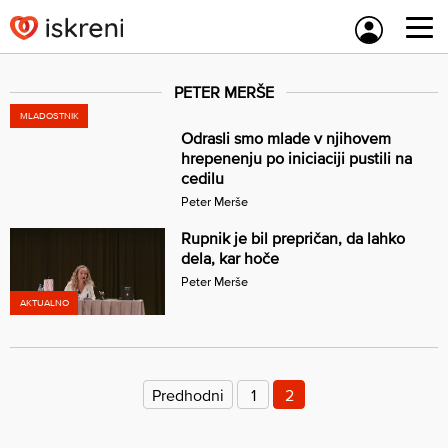
Skip
to
content
PETER MERŠE
MLADOSTNIK
Odrasli smo mlade v njihovem
hrepenenju po iniciaciji pustili na
cedilu
Peter Merše
Rupnik je bil prepričan, da lahko
dela, kar hoče
Peter Merše
AKTUALNO
Številčenje
prispevkov
Predhodni
1
2