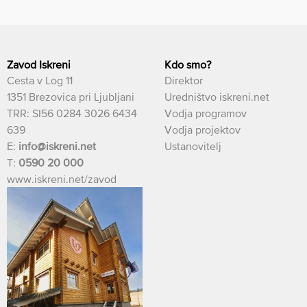
Zavod Iskreni
Kdo smo?
Cesta v Log 11
Direktor
1351 Brezovica pri Ljubljani
Uredništvo iskreni.net
TRR: SI56 0284 3026 6434
Vodja programov
639
Vodja projektov
E:
info@iskreni.net
Ustanovitelj
T:
0590 20 000
www.iskreni.net/zavod