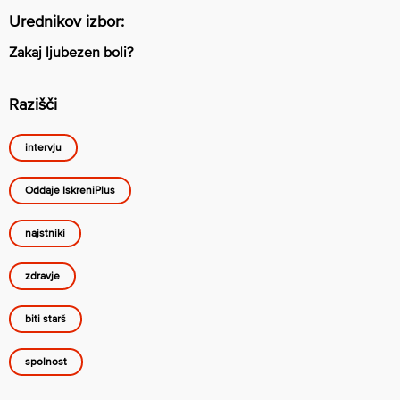
Urednikov izbor:
Zakaj ljubezen boli?
Razišči
intervju
Oddaje IskreniPlus
najstniki
zdravje
biti starš
spolnost